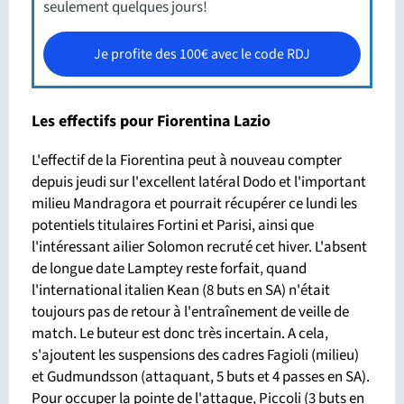
seulement quelques jours!
Je profite des 100€ avec le code RDJ
Les effectifs pour Fiorentina Lazio
L'effectif de la Fiorentina peut à nouveau compter
depuis jeudi sur l'excellent latéral Dodo et l'important
milieu Mandragora et pourrait récupérer ce lundi les
potentiels titulaires Fortini et Parisi, ainsi que
l'intéressant ailier Solomon recruté cet hiver. L'absent
de longue date Lamptey reste forfait, quand
l'international italien Kean (8 buts en SA) n'était
toujours pas de retour à l'entraînement de veille de
match. Le buteur est donc très incertain. A cela,
s'ajoutent les suspensions des cadres Fagioli (milieu)
et Gudmundsson (attaquant, 5 buts et 4 passes en SA).
Pour occuper la pointe de l'attaque, Piccoli (3 buts en