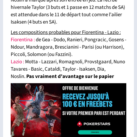
hivernale Taylor (3 buts et 1 passe en 12 matchs de SA)
est attendue dans le 11 de départ tout comme l'ailier
Isaksen (4 buts en SA).
Les compositions probables pour Fiorentina - Lazio :
Fiorentina :
de Gea - Dodo, Ranieri, Pongracic, Gosens -
Ndour, Mandragora, Brescianini - Parisi (ou Harrison),
Piccoli, Solomon (ou Fazzini).
Lazio :
Motta - Lazzari, Romagnoli, Provstgaard, Nuno
Tavares - Basic, Cataldi, Taylor - Isaksen, Dia,
Noslin.
Pas vraiment d'avantage sur le papier