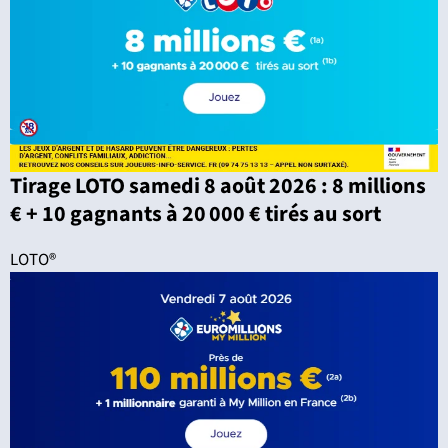
Tirage LOTO samedi 8 août 2026 : 8 millions
€ + 10 gagnants à 20 000 € tirés au sort
LOTO®