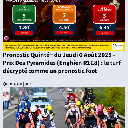
Pronostic Quinté+ du Jeudi 6 Août 2025 -
Prix Des Pyramides (Enghien R1C8) : le turf
décrypté comme un pronostic foot
Quinté du jour