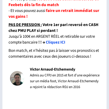
Feebets dès la fin du match
- Et vous pouvez aussi
faire un retrait immédiat sur
vos gains !
PAS DE PRESSION :
Votre 1er pari reversé en CASH
chez PMU PLAY si perdant
!
Jusqu'à 100€ en ARGENT RÉEL et retirable sur votre
compte bancaire !!!
⇒
Cliquez ICI
Bon match, et n'hésitez pas à laisser vos pronostics et
commentaires avec ceux des joueurs ci-dessous !
Victor Arnaud-Etchemendy
Admis au CFPJ en 2015 et fort d’une expérience
sur un média foot, Victor Arnaud-Etchemendy
a rejoint la rédaction RDJ en 2016