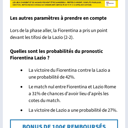
Les autres paramètres à prendre en compte
Lors de la phase aller, la Fiorentina a pris un point
devant les tifosi de la Lazio (2-2).
Quelles sont les probabilités du pronostic
Fiorentina Lazio ?
La victoire du Fiorentina contre la Lazio a
une probabilité de 42%.
Le match nul entre Fiorentina et Lazio Rome
a 31% de chances d'avoir lieu d'après les
cotes du match.
La victoire de Lazio a une probabilité de 27%.
BONUS DE 100€ REMBOURSÉS