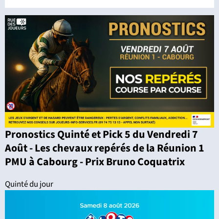
Pronostics Quinté et Pick 5 du Vendredi 7
Août - Les chevaux repérés de la Réunion 1
PMU à Cabourg - Prix Bruno Coquatrix
Quinté du jour