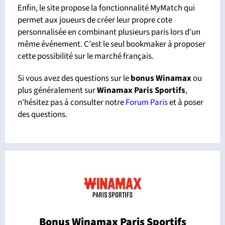
Enfin, le site propose la fonctionnalité MyMatch qui
permet aux joueurs de créer leur propre cote
personnalisée en combinant plusieurs paris lors d'un
même événement. C'est le seul bookmaker à proposer
cette possibilité sur le marché français.
Si vous avez des questions sur le
bonus Winamax
ou
plus généralement sur
Winamax Paris Sportifs
,
n'hésitez pas à consulter notre
Forum Paris
et à poser
des questions.
Bonus Winamax Paris Sportifs