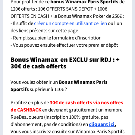
Pour profiter de ce
bonus Winamax Paris Sportifs
de
120€ offerts : 10€ OFFERTS SANS DEPOT + 100€
OFFERTS EN CASH + le Bonus Winamax Poker de 250€ :
- Il suffit de
créer un compte en utilisant ce lien
ou l'un
des liens présents sur cette page
- Remplissez bien le formulaire d'inscription
- Vous pouvez ensuite effectuer votre premier dépôt
Bonus Winamax en EXCLU sur RDJ : +
30€ de cash offerts
Vous voulez obtenir un
Bonus Winamax Paris
Sportifs
supérieur à 110€ ?
Profitez en plus de
30€ de cash offerts via nos offres
de CASHBACK
en devenant gratuitement un membre
RueDesJoueurs (inscription 100% gratuite, pas
d'abonnement, pas de conditions) en
cliquant ici
.
Vous vous inscrivez ensuite sur Winamax Paris Sportifs