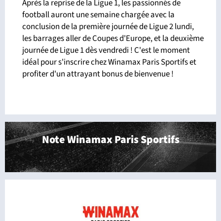
Après la reprise de la Ligue 1, les passionnés de
football auront une semaine chargée avec la
conclusion de la première journée de Ligue 2 lundi,
les barrages aller de Coupes d'Europe, et la deuxième
journée de Ligue 1 dès vendredi ! C'est le moment
idéal pour s'inscrire chez Winamax Paris Sportifs et
profiter d'un attrayant bonus de bienvenue !
Note Winamax Paris Sportifs