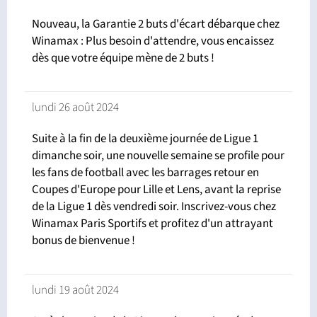
Nouveau, la Garantie 2 buts d'écart débarque chez
Winamax : Plus besoin d'attendre, vous encaissez
dès que votre équipe mène de 2 buts !
lundi 26 août 2024
Suite à la fin de la deuxième journée de Ligue 1
dimanche soir, une nouvelle semaine se profile pour
les fans de football avec les barrages retour en
Coupes d'Europe pour Lille et Lens, avant la reprise
de la Ligue 1 dès vendredi soir. Inscrivez-vous chez
Winamax Paris Sportifs et profitez d'un attrayant
bonus de bienvenue !
lundi 19 août 2024