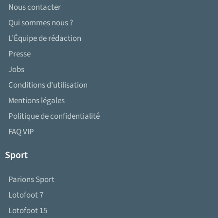
Nous contacter
Qui sommes nous ?
L’Équipe de rédaction
Presse
Jobs
Conditions d'utilisation
Mentions légales
Politique de confidentialité
FAQ VIP
Sport
Parions Sport
Lotofoot 7
Lotofoot 15