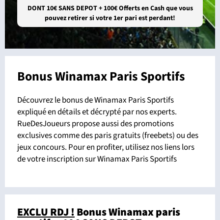
DONT 10€ SANS DEPOT + 100€ Offerts en Cash que vous
pouvez retirer si votre 1er pari est perdant!
Bonus
Winamax Paris Sportifs
Découvrez le bonus de Winamax Paris Sportifs
expliqué en détails et décrypté par nos experts.
RueDesJoueurs propose aussi des promotions
exclusives comme des paris gratuits (freebets) ou des
jeux concours. Pour en profiter, utilisez nos liens lors
de votre inscription sur Winamax Paris Sportifs
EXCLU RDJ !
Bonus Winamax paris