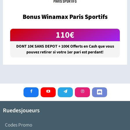
Bonus Winamax Paris Sportifs
110€
DONT 10€ SANS DEPOT + 100€ Offerts en Cash que vous
pouvez retirer si votre 1er pari est perdant!
Ruedesjoueurs
Codes Promo