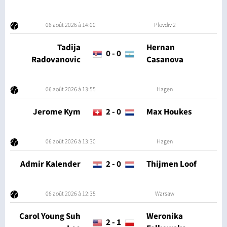
06 août 2026 à 14:00
Plovdiv 2
Tadija
Hernan
0
-
0
Radovanovic
Casanova
06 août 2026 à 13:55
Hagen
Jerome Kym
2
-
0
Max Houkes
06 août 2026 à 13:30
Hagen
Admir Kalender
2
-
0
Thijmen Loof
06 août 2026 à 12:35
Warsaw
Carol Young Suh
Weronika
2
-
1