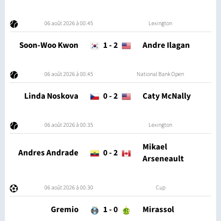
06 août 2026 à 00:45
Lexington
Soon-Woo Kwon
1
-
2
Andre Ilagan
06 août 2026 à 00:45
National Bank Open
Linda Noskova
0
-
2
Caty McNally
06 août 2026 à 00:35
Lexington
Mikael
Andres Andrade
0
-
2
Arseneault
06 août 2026 à 00:30
Cup
Gremio
1
-
0
Mirassol