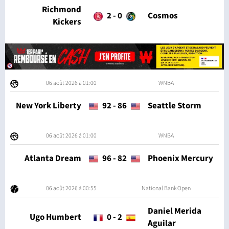
Richmond
2
-
0
Cosmos
Kickers
06 août 2026 à 01:00
WNBA
New York Liberty
92
-
86
Seattle Storm
06 août 2026 à 01:00
WNBA
Atlanta Dream
96
-
82
Phoenix Mercury
06 août 2026 à 00:55
National Bank Open
Daniel Merida
Ugo Humbert
0
-
2
Aguilar