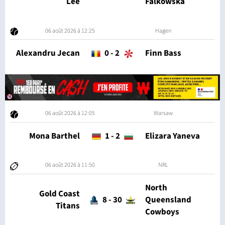
Lee
Falkowska
06 août 2026 à 12:25
Hagen
Alexandru Jecan
0
-
2
Finn Bass
06 août 2026 à 12:05
Warsaw
Mona Barthel
1
-
2
Elizara Yaneva
06 août 2026 à 11:50
NRL
North
Gold Coast
8
-
30
Queensland
Titans
Cowboys