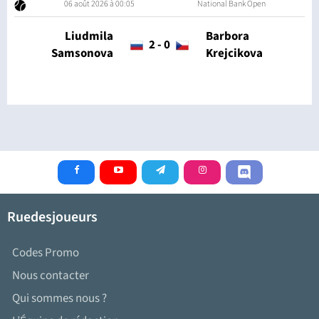
06 août 2026 à 00:05
National Bank Open
Liudmila
Barbora
2
-
0
Samsonova
Krejcikova
Ruedesjoueurs
Codes Promo
Nous contacter
Qui sommes nous ?