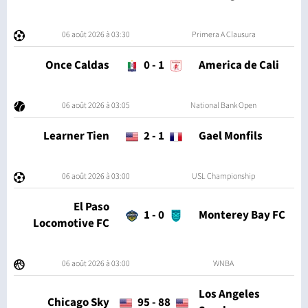
06 août 2026 à 03:30
Primera A Clausura
Once Caldas
0
-
1
America de Cali
06 août 2026 à 03:05
National Bank Open
Learner Tien
2
-
1
Gael Monfils
06 août 2026 à 03:00
USL Championship
El Paso
1
-
0
Monterey Bay FC
Locomotive FC
06 août 2026 à 03:00
WNBA
Los Angeles
Chicago Sky
95
-
88