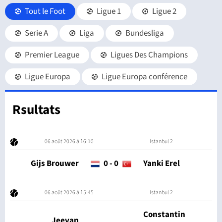
Tout le Foot
Ligue 1
Ligue 2
Serie A
Liga
Bundesliga
Premier League
Ligues Des Champions
Ligue Europa
Ligue Europa conférence
Rsultats
06 août 2026 à 16:10
Istanbul 2
Gijs Brouwer
0
-
0
Yanki Erel
06 août 2026 à 15:45
Istanbul 2
Constantin
Jeevan