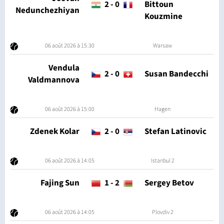
2
-
0
Bittoun
Nedunchezhiyan
Kouzmine
06 août 2026 à 15:30
Warsaw
Vendula
2
-
0
Susan Bandecchi
Valdmannova
06 août 2026 à 15:00
Hagen
Zdenek Kolar
2
-
0
Stefan Latinovic
06 août 2026 à 14:05
Istanbul 2
Fajing Sun
1
-
2
Sergey Betov
06 août 2026 à 14:05
Plovdiv 2