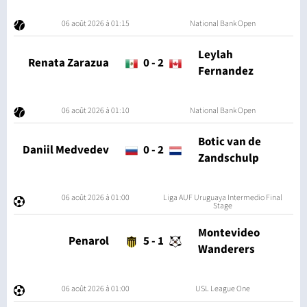
06 août 2026 à 01:15
National Bank Open
Leylah
Renata Zarazua
0
-
2
Fernandez
06 août 2026 à 01:10
National Bank Open
Botic van de
Daniil Medvedev
0
-
2
Zandschulp
06 août 2026 à 01:00
Liga AUF Uruguaya Intermedio Final
Stage
Montevideo
Penarol
5
-
1
Wanderers
06 août 2026 à 01:00
USL League One