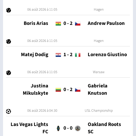
06 août 2026 à 11:05
Hagen
Boris Arias
0
-
2
Andrew Paulson
06 août 2026 à 11:05
Hagen
Matej Dodig
1
-
2
Lorenzo Giustino
06 août 2026 à 11:05
Warsaw
Justina
Gabriela
0
-
2
Mikulskyte
Knutson
06 août 2026 à 04:30
USL Championship
Las Vegas Lights
Oakland Roots
0
-
0
FC
SC