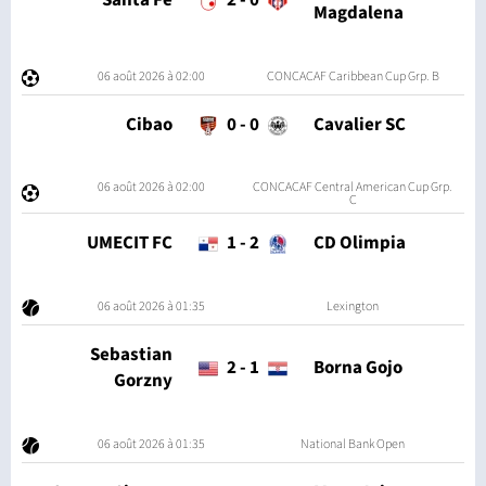
Santa Fe
2
-
0
Magdalena
06 août 2026 à 02:00
CONCACAF Caribbean Cup Grp. B
Cibao
0
-
0
Cavalier SC
06 août 2026 à 02:00
CONCACAF Central American Cup Grp.
C
UMECIT FC
1
-
2
CD Olimpia
06 août 2026 à 01:35
Lexington
Sebastian
2
-
1
Borna Gojo
Gorzny
06 août 2026 à 01:35
National Bank Open