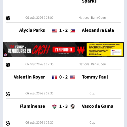
Sparks
06 août 2026 à 03:00
National Bank Open
Alycia Parks
1
-
2
Alexandra Eala
06 août 2026 à 02:35
National Bank Open
Valentin Royer
0
-
2
Tommy Paul
06 août 2026 à 02:30
Cup
Fluminense
1
-
3
Vasco da Gama
06 août 2026 à 02:30
Cup