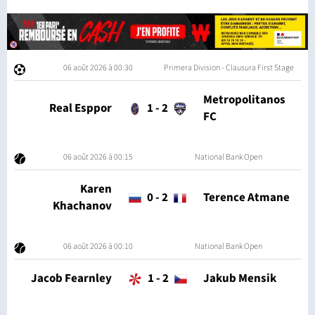
06 août 2026 à 00:30
Primera Division - Clausura First Stage
Metropolitanos
Real Esppor
1
-
2
FC
06 août 2026 à 00:15
National Bank Open
Karen
0
-
2
Terence Atmane
Khachanov
06 août 2026 à 00:10
National Bank Open
Jacob Fearnley
1
-
2
Jakub Mensik