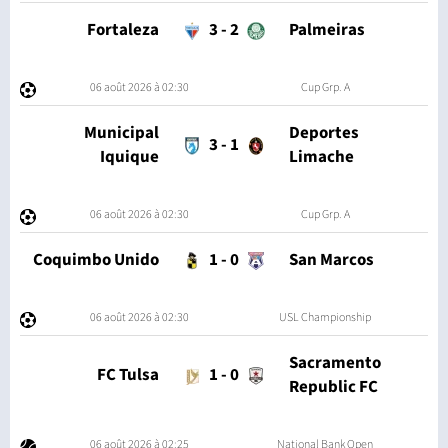
Fortaleza
3
-
2
Palmeiras
06 août 2026 à 02:30
Cup Grp. A
Municipal
Deportes
3
-
1
Iquique
Limache
06 août 2026 à 02:30
Cup Grp. A
Coquimbo Unido
1
-
0
San Marcos
06 août 2026 à 02:30
USL Championship
Sacramento
FC Tulsa
1
-
0
Republic FC
06 août 2026 à 02:25
National Bank Open