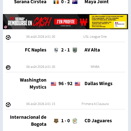
Sorana Cirstea
0
-
2
Maya Joint
06 août 2026 à 01:30
USL League One
FC Naples
2
-
1
AV Alta
06 août 2026 à 01:30
WNBA
Washington
96
-
92
Dallas Wings
Mystics
06 août 2026 à 01:15
Primera A Clausura
Internacional de
1
-
0
CD Jaguares
Bogota