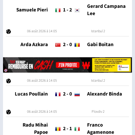
Gerard Campana
Samuele Pieri
1
-
2
Lee
06 août 2026 à 14:05
Istanbul 2
Arda Azkara
2
-
0
Gabi Boitan
06 août 2026 à 14:05
Istanbul 2
Lucas Poullain
2
-
0
Alexandr Binda
06 août 2026 à 14:05
Plovdiv 2
Radu Mihai
Franco
2
-
1
Papoe
Agamenone