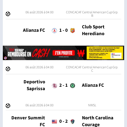
06 août 2026 à 04:00
CONCACAF Central American Cup Grp.
B
Club Sport
Alianza FC
1
-
0
Herediano
06 août 2026 à 04:00
CONCACAF Central American Cup Grp.
C
Deportivo
2
-
1
Alianza FC
Saprissa
06 août 2026 à 04:00
NWSL
Denver Summit
North Carolina
0
-
2
FC
Courage