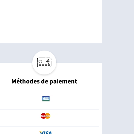
Méthodes de paiement