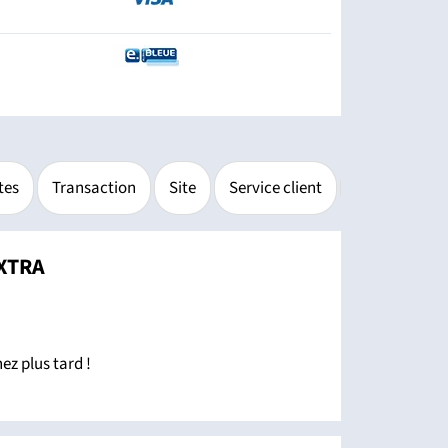
tes
Transaction
Site
Service client
Jeu responsa
XTRA
z plus tard !