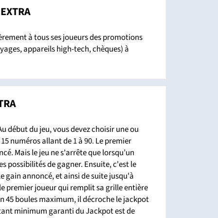
O EXTRA
ièrement à tous ses joueurs des promotions
oyages, appareils high-tech, chèques) à
XTRA
Au début du jeu, vous devez choisir une ou
15 numéros allant de 1 à 90. Le premier
cé. Mais le jeu ne s'arrête que lorsqu’un
 possibilités de gagner. Ensuite, c'est le
e gain annoncé, et ainsi de suite jusqu'à
le premier joueur qui remplit sa grille entière
en 45 boules maximum, il décroche le jackpot
ntant minimum garanti du Jackpot est de