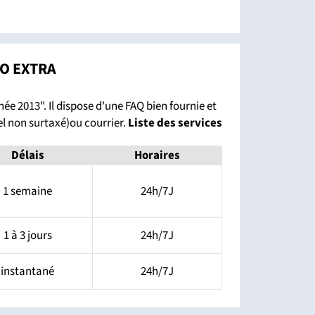
GO EXTRA
nnée 2013". Il dispose d'une FAQ bien fournie et
l non surtaxé)ou courrier.
Liste des services
Délais
Horaires
1 semaine
24h/7J
1 à 3 jours
24h/7J
instantané
24h/7J