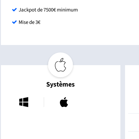
Jackpot de 7500€ minimum
Mise de 3€
Systèmes