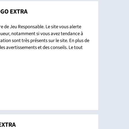
NGO EXTRA
re de Jeu Responsable. Le site vous alerte
joueur, notamment si vous avez tendance à
tion sont très présents sur le site. En plus de
es avertissements et des conseils. Le tout
 EXTRA