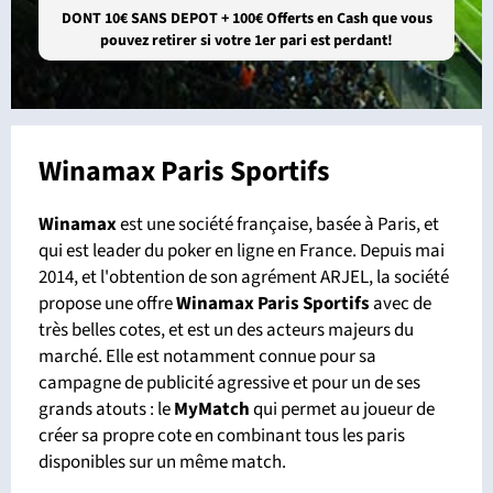
DONT 10€ SANS DEPOT + 100€ Offerts en Cash que vous
pouvez retirer si votre 1er pari est perdant!
Winamax Paris Sportifs
Winamax
est une société française, basée à Paris, et
qui est leader du poker en ligne en France. Depuis mai
2014, et l'obtention de son agrément ARJEL, la société
propose une offre
Winamax Paris Sportifs
avec de
très belles cotes, et est un des acteurs majeurs du
marché. Elle est notamment connue pour sa
campagne de publicité agressive et pour un de ses
grands atouts : le
MyMatch
qui permet au joueur de
créer sa propre cote en combinant tous les paris
disponibles sur un même match.