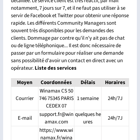
détaillée. Le service client est très réactif, par mail
notamment, 7 jours sur 7, et il ne faut pas utiliser à se
servir de Facebook et Twitter pour obtenir une réponse
rapide. Les différents Community Managers sont
souvent très disponibles pour les demandes des
clients. Dommage par contre qu'il n'y ait pas de chat
ou de ligne téléphonique... Il est donc nécessaire de
passer par un formulaire pour réaliser une demande
sans possibilité d'avoir un contact en direct avec un
opérateur.
Liste des services
Moyen
Coordonnées
Délais
Horaires
Winamax CS 50
Courrier
746 75345 PARIS
1 semaine
24h/7J
CEDEX 07
support.fr@win
quelques he
E-mail
24h/7J
amax.com
ures
https://www.wi
namax.fr/wina