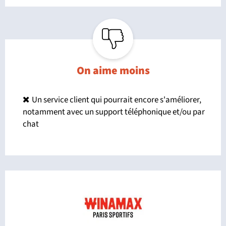
On aime moins
Un service client qui pourrait encore s'améliorer,
notamment avec un support téléphonique et/ou par
chat