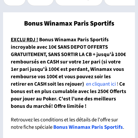
Bonus Winamax Paris Sportifs
EXCLU RDJ !
Bonus Winamax Paris Sportifs
incroyable avec 10€ SANS DEPOT OFFERTS
GRATUITEMENT, SANS SORTIR LA CB + jusqu'à 100€
remboursés en CASH sur votre 1er pari (si votre
1er pari jusqu'à 100€ est perdant, Winamax vous
rembourse vos 100€ et vous pouvez soir les
retirer en CASH soit les rejouer)
en cliquant ici
!
Ce
bonus est en plus cumulable avec les 250€ Offerts
pour jouer au Poker. C'est l'une des meilleurs
bonus du marché! Offre limitée !
Retrouvez les conditions et les détails de l'offre sur
notre fiche spéciale
Bonus Winamax Paris Sportifs
.