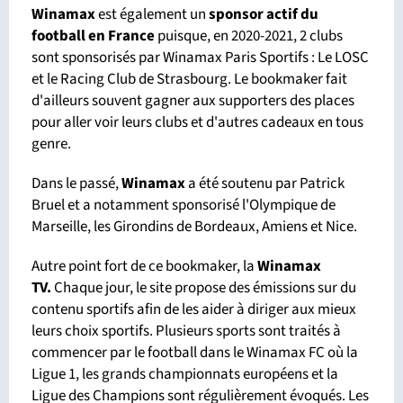
Winamax
est également un
sponsor actif du
football en France
puisque, en 2020-2021, 2 clubs
sont sponsorisés par Winamax Paris Sportifs : Le LOSC
et le Racing Club de Strasbourg. Le bookmaker fait
d'ailleurs souvent gagner aux supporters des places
pour aller voir leurs clubs et d'autres cadeaux en tous
genre.
Dans le passé,
Winamax
a été soutenu par Patrick
Bruel et a notamment sponsorisé l'Olympique de
Marseille, les Girondins de Bordeaux, Amiens et Nice.
Autre point fort de ce bookmaker, la
Winamax
TV.
Chaque jour, le site propose des émissions sur du
contenu sportifs afin de les aider à diriger aux mieux
leurs choix sportifs. Plusieurs sports sont traités à
commencer par le football dans le Winamax FC où la
Ligue 1, les grands championnats européens et la
Ligue des Champions sont régulièrement évoqués. Les