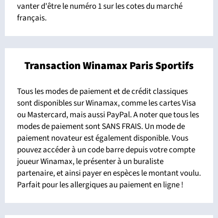
vanter d'être le numéro 1 sur les cotes du marché
français.
Transaction Winamax Paris Sportifs
Tous les modes de paiement et de crédit classiques
sont disponibles sur Winamax, comme les cartes Visa
ou Mastercard, mais aussi PayPal. A noter que tous les
modes de paiement sont SANS FRAIS. Un mode de
paiement novateur est également disponible. Vous
pouvez accéder à un code barre depuis votre compte
joueur Winamax, le présenter à un buraliste
partenaire, et ainsi payer en espèces le montant voulu.
Parfait pour les allergiques au paiement en ligne !