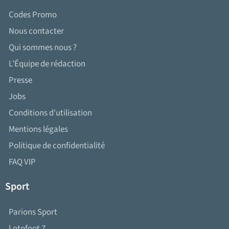
Codes Promo
Nous contacter
Qui sommes nous ?
L’Équipe de rédaction
Presse
Jobs
Conditions d'utilisation
Mentions légales
Politique de confidentialité
FAQ VIP
Sport
Parions Sport
Lotofoot 7