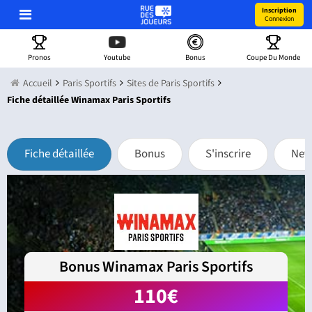
Inscription
Connexion
Pronos
Youtube
Bonus
Coupe Du Monde
Accueil
Paris Sportifs
Sites de Paris Sportifs
Fiche détaillée Winamax Paris Sportifs
Fiche détaillée
Bonus
S'inscrire
New
Bonus Winamax Paris Sportifs
110€