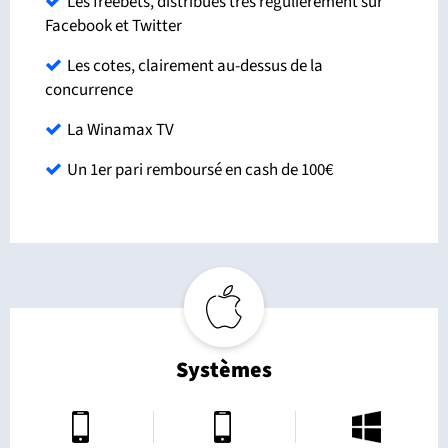
Les freebets, distribués très régulièrement sur
Facebook et Twitter
Les cotes, clairement au-dessus de la
concurrence
La Winamax TV
Un 1er pari remboursé en cash de 100€
Systèmes