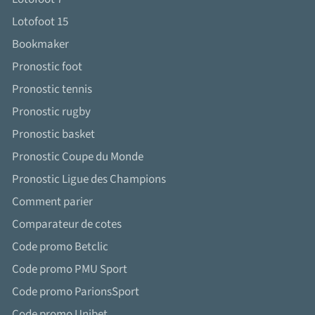
Lotofoot 15
Bookmaker
Pronostic foot
Pronostic tennis
Pronostic rugby
Pronostic basket
Pronostic Coupe du Monde
Pronostic Ligue des Champions
Comment parier
Comparateur de cotes
Code promo Betclic
Code promo PMU Sport
Code promo ParionsSport
Code promo Unibet