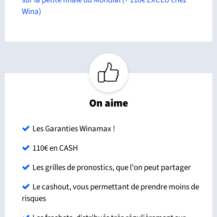
sur la petite finale du Mondial (+ 110€ EXCLU chez
Wina)
On aime
Les Garanties Winamax !
110€ en CASH
Les grilles de pronostics, que l'on peut partager
Le cashout, vous permettant de prendre moins de
risques