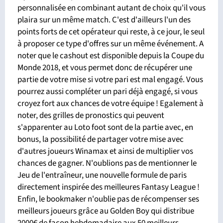
personnalisée en combinant autant de choix qu'il vous
plaira sur un même match. C'est d'ailleurs l'un des
points forts de cet opérateur qui reste, à ce jour, le seul
à proposer ce type d'offres sur un même événement. A
noter que le cashout est disponible depuis la Coupe du
Monde 2018, et vous permet donc de récupérer une
partie de votre mise si votre pari est mal engagé. Vous
pourrez aussi compléter un pari déjà engagé, si vous
croyez fort aux chances de votre équipe ! Egalement à
noter, des grilles de pronostics qui peuvent
s'apparenter au Loto foot sont de la partie avec, en
bonus, la possibilité de partager votre mise avec
d'autres joueurs Winamax et ainsi de multiplier vos
chances de gagner. N'oublions pas de mentionner le
Jeu de l'entraîneur, une nouvelle formule de paris
directement inspirée des meilleures Fantasy League !
Enfin, le bookmaker n'oublie pas de récompenser ses
meilleurs joueurs grâce au Golden Boy qui distribue