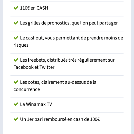
110€ en CASH
Les grilles de pronostics, que l'on peut partager
Le cashout, vous permettant de prendre moins de
risques
Les freebets, distribués très régulièrement sur
Facebook et Twitter
Les cotes, clairement au-dessus de la
concurrence
La Winamax TV
Un 1er pari remboursé en cash de 100€