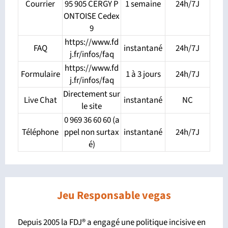
Courrier
95 905 CERGY P
1 semaine
24h/7J
ONTOISE Cedex
9
https://www.fd
FAQ
instantané
24h/7J
j.fr/infos/faq
https://www.fd
Formulaire
1 à 3 jours
24h/7J
j.fr/infos/faq
Directement sur
Live Chat
instantané
NC
le site
0 969 36 60 60 (a
Téléphone
ppel non surtax
instantané
24h/7J
é)
Jeu Responsable vegas
Depuis 2005 la FDJ® a engagé une politique incisive en