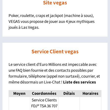
Site vegas
Poker, roulette, craps et jackpot (machine à sous),
VEGAS vous propose de jouer aux 4 jeux mythiques
joués à Las Vegas.
Service Client vegas
Le service client d'Euro Millions est impeccable avec
une FAQ bien fournie et des contacts possibles par
formulaire, téléphone (appel non surtaxé), courrier, et
même désormais un Live-Chat !
Liste des services
Moyen
Coordonnées
Délais
Horaires
Service Clients
FDJ® TSA 36 707