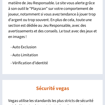
matière de Jeu Responsable. Le site vous alerte grâce
à son outil le "Playscan" sur votre comportement de
joueur, notamment si vous avez tendance à jouer trop
d'argent ou trop souvent. En plus de cela, toute une
section est dédiée au Jeu Responsable, avec des
avertissements et des conseils. Le tout avec des jeux et
en images !
- Auto Exclusion
- Auto Limitation
- Vérification d'identité
Sécurité vegas
Vegas utilise les standards les plus stricts de sécurité