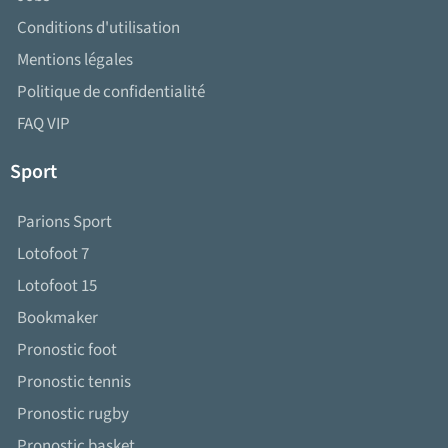
Conditions d'utilisation
Mentions légales
Politique de confidentialité
FAQ VIP
Sport
Parions Sport
Lotofoot 7
Lotofoot 15
Bookmaker
Pronostic foot
Pronostic tennis
Pronostic rugby
Pronostic basket