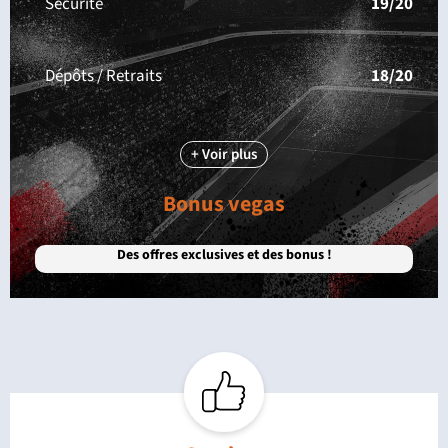
Sécurité
19/20
Dépôts / Retraits
18/20
+ Voir plus
Bonus vegas
Des offres exclusives et des bonus !