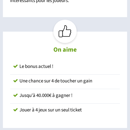
intéressants pour les joueurs.
On aime
Le bonus actuel !
Une chance sur 4 de toucher un gain
Jusqu'à 40.000€ à gagner !
Jouer à 4 jeux sur un seul ticket