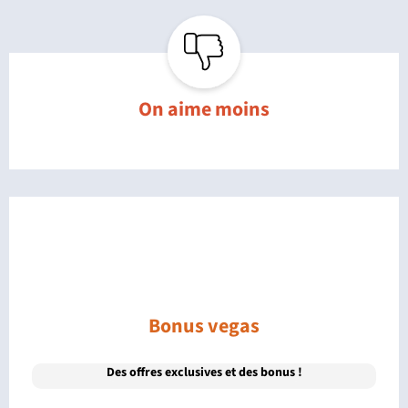
On aime moins
Bonus vegas
Des offres exclusives et des bonus !