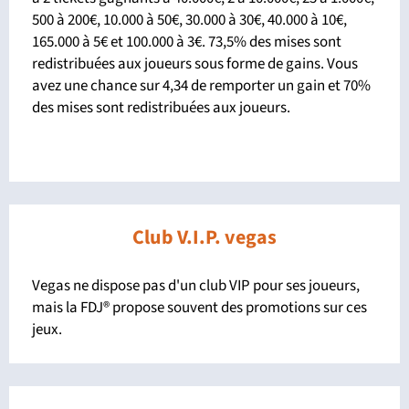
500 à 200€, 10.000 à 50€, 30.000 à 30€, 40.000 à 10€,
165.000 à 5€ et 100.000 à 3€. 73,5% des mises sont
redistribuées aux joueurs sous forme de gains. Vous
avez une chance sur 4,34 de remporter un gain et 70%
des mises sont redistribuées aux joueurs.
Club V.I.P. vegas
Vegas ne dispose pas d'un club VIP pour ses joueurs,
mais la FDJ® propose souvent des promotions sur ces
jeux.