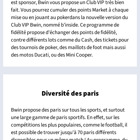
est sponsor, Bwin vous propose un Club VIP très bien
fait. Vous pourrez cumuler des points Market à chaque
mise ou en jouant au pokerdans la nouvelle version du
Club VIP Bwin, nommé b'inside. Ce programme de
fidélité propose d'échanger des points de fidélité,
contre différents lots comme du Cash, des tickets pour
des tournois de poker, des maillots de foot mais aussi
des motos Ducati, ou des Mini Cooper.
Diversité des paris
Bwin propose des paris sur tous les sports, et surtout
une large gamme de paris sportifs. En effet, sur les
compétitions les plus populaires, comme le football, il
est possible de trouver jusqu'à 70 paris différents