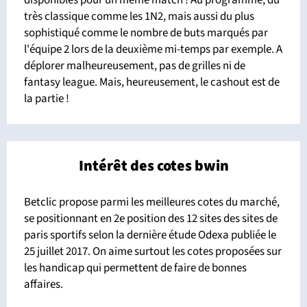
disponibles pour un même match ! Au programme, du
très classique comme les 1N2, mais aussi du plus
sophistiqué comme le nombre de buts marqués par
l'équipe 2 lors de la deuxième mi-temps par exemple. A
déplorer malheureusement, pas de grilles ni de
fantasy league. Mais, heureusement, le cashout est de
la partie !
Intérêt des cotes bwin
Betclic propose parmi les meilleures cotes du marché,
se positionnant en 2e position des 12 sites des sites de
paris sportifs selon la dernière étude Odexa publiée le
25 juillet 2017. On aime surtout les cotes proposées sur
les handicap qui permettent de faire de bonnes
affaires.