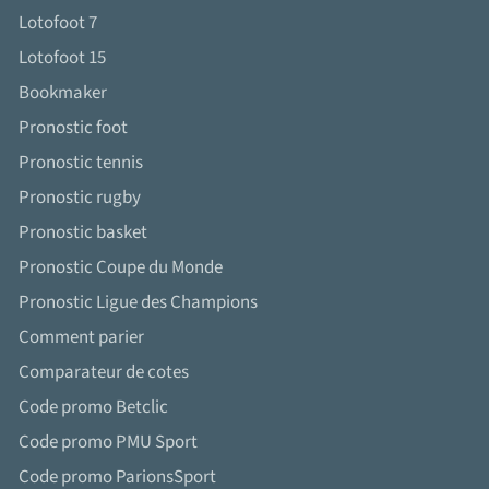
Lotofoot 7
Lotofoot 15
Bookmaker
Pronostic foot
Pronostic tennis
Pronostic rugby
Pronostic basket
Pronostic Coupe du Monde
Pronostic Ligue des Champions
Comment parier
Comparateur de cotes
Code promo Betclic
Code promo PMU Sport
Code promo ParionsSport