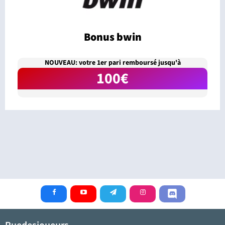
Bonus bwin
NOUVEAU: votre 1er pari remboursé jusqu'à
100€