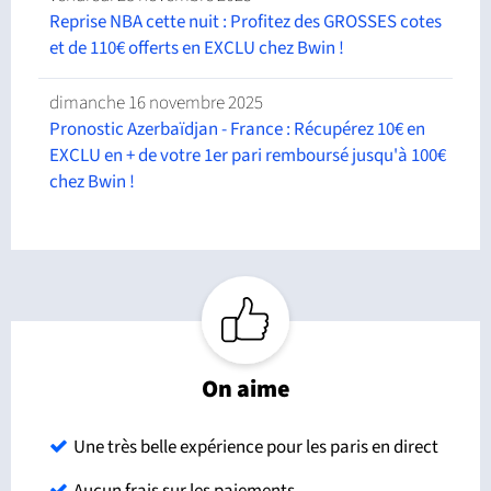
Reprise NBA cette nuit : Profitez des GROSSES cotes
et de 110€ offerts en EXCLU chez Bwin !
dimanche 16 novembre 2025
Pronostic Azerbaïdjan - France : Récupérez 10€ en
EXCLU en + de votre 1er pari remboursé jusqu'à 100€
chez Bwin !
On aime
Une très belle expérience pour les paris en direct