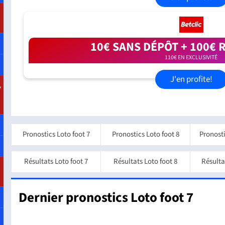
1
0€ SANS DÉPÔT + 1
00€ 
110€ EN EXCLUSIVITÉ
J'en profite!
,
Pronostics Loto foot 7
Pronostics Loto foot 8
Pronosti
Résultats Loto foot 7
Résultats Loto foot 8
Résulta
Dernier pronostics Loto foot 7