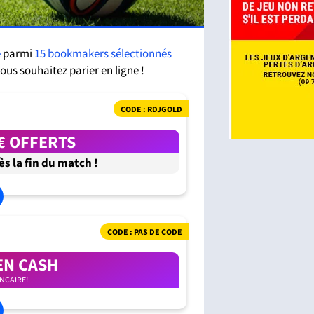
e
parmi
15 bookmakers sélectionnés
ous souhaitez parier en ligne !
CODE : RDJGOLD
€ OFFERTS
s la fin du match !
CODE : PAS DE CODE
EN CASH
NCAIRE!