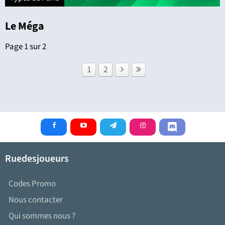
Le Méga
Page 1 sur 2
1
2
Ruedesjoueurs
Codes Promo
Nous contacter
Qui sommes nous ?