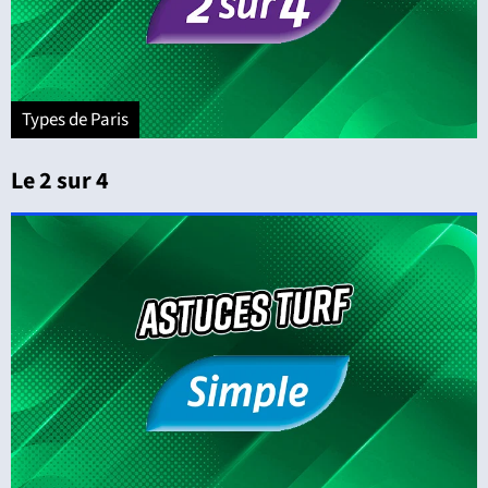
Types de Paris
Le 2 sur 4