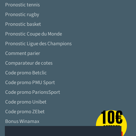
Pronostic tennis
Pronostic rugby
Pronostic basket
Pronostic Coupe du Monde
Pronostic Ligue des Champions
Comment parier
Comparateur de cotes
Code promo Betclic
Code promo PMU Sport
Code promo ParionsSport
Code promo Unibet
Code promo ZEbet
Bonus Winamax