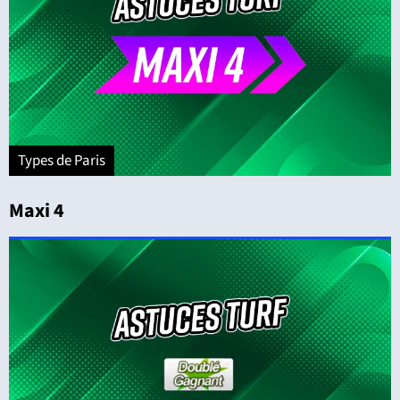
Types de Paris
Maxi 4