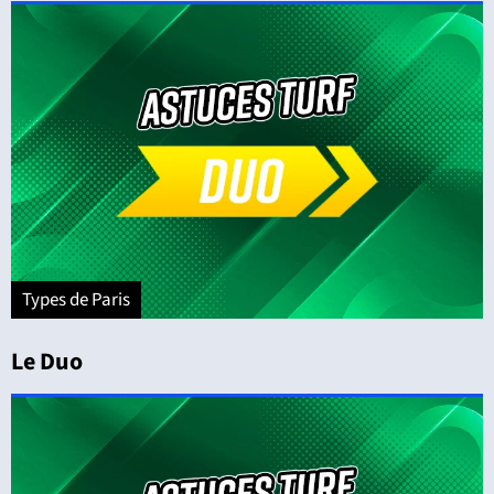
Types de Paris
Le Duo