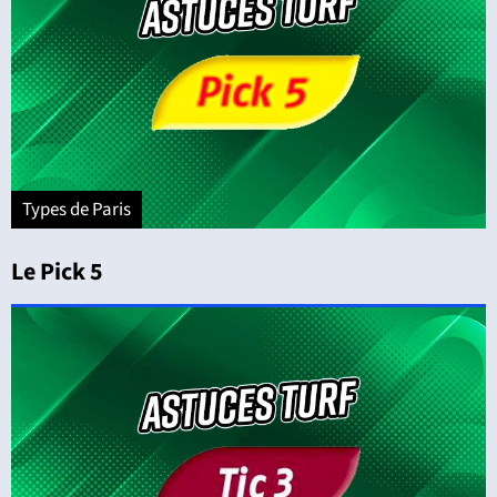
Types de Paris
Le Pick 5