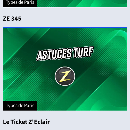
Types de Paris
ZE 345
Types de Paris
Le Ticket Z'Eclair