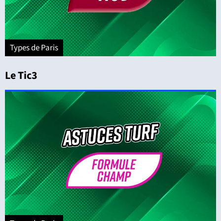
Types de Paris
Le Tic3