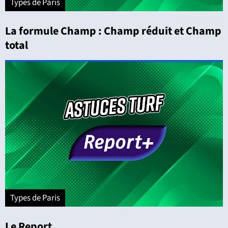
Types de Paris
La formule Champ : Champ réduit et Champ
total
Types de Paris
Le Report