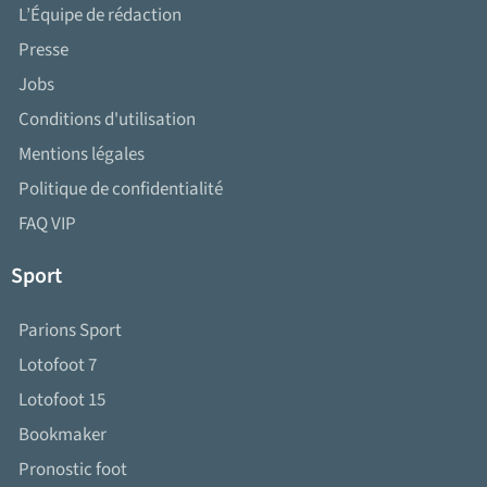
L’Équipe de rédaction
Presse
Jobs
Conditions d'utilisation
Mentions légales
Politique de confidentialité
FAQ VIP
Sport
Parions Sport
Lotofoot 7
Lotofoot 15
Bookmaker
Pronostic foot