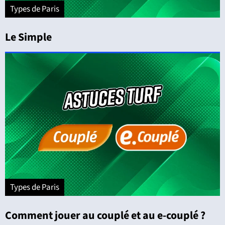
Types de Paris
Le Simple
Types de Paris
Comment jouer au couplé et au e-couplé ?