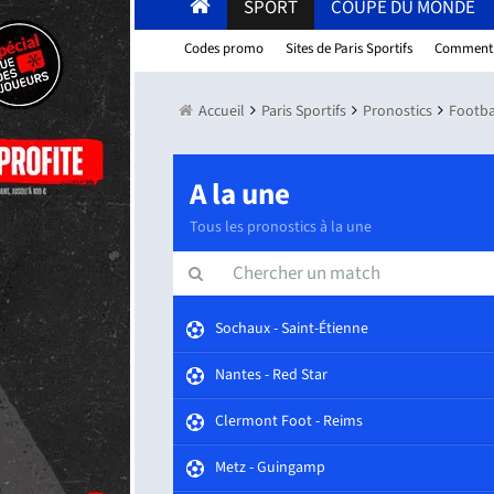
SPORT
COUPE DU MONDE
Codes promo
Sites de Paris Sportifs
Comment 
Accueil
Paris Sportifs
Pronostics
Footba
A la une
Tous les pronostics à la une
Sochaux - Saint-Étienne
Nantes - Red Star
Clermont Foot - Reims
Metz - Guingamp