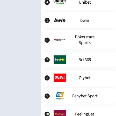
Unibet
4
bwin
5
Pokerstars
6
Sports
Bet365
7
Olybet
8
Genybet Sport
9
FeelingBet
10