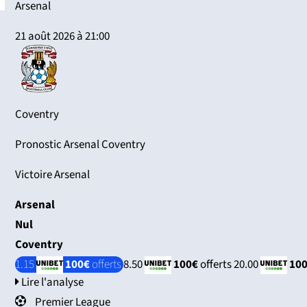
Arsenal
21 août 2026 à 21:00
Coventry
Pronostic Arsenal Coventry
Victoire Arsenal
Arsenal
Nul
Coventry
1.15
100€
offerts
8.50
100€
offerts
20.00
10
Lire l'analyse
Premier League