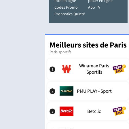
loto en ligne
poker en ligne
Codes Promo
Abo TV
Pronostics Quinté
Meilleurs sites de Paris
Paris sportifs
Winamax Paris
1
Sportifs
PMU PLAY - Sport
2
Betclic
3