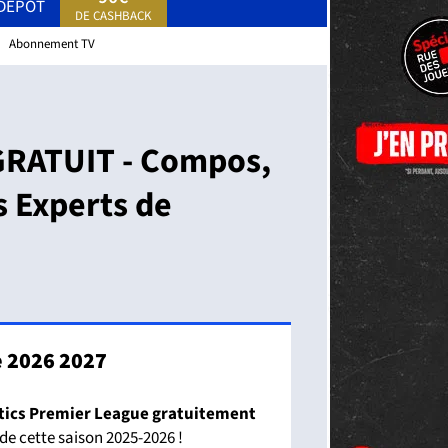
 DÉPÔT
DE CASHBACK
Abonnement TV
GRATUIT - Compos,
s Experts de
e 2026 2027
stics Premier League gratuitement
de cette saison 2025-2026 !