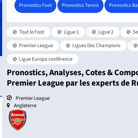
Pronostics Foot
Pronostics Tennis
Pronostics Ba
Tout le Foot
Ligue 1
Ligue 2
Se
Premier League
Ligues Des Champions
Ligue Europa conférence
Pronostics, Analyses, Cotes & Comp
Premier League par les experts de
Premier League
Angleterre