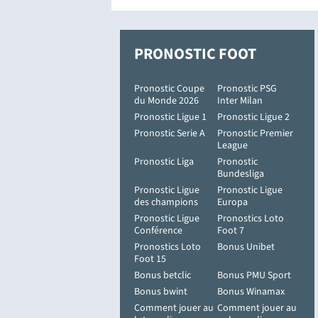
PRONOSTIC FOOT
Pronostic Coupe
Pronostic PSG
du Monde 2026
Inter Milan
Pronostic Ligue 1
Pronostic Ligue 2
Pronostic Serie A
Pronostic Premier
League
Pronostic Liga
Pronostic
Bundesliga
Pronostic Ligue
Pronostic Ligue
des champions
Europa
Pronostic Ligue
Pronostics Loto
Conférence
Foot 7
Pronostics Loto
Bonus Unibet
Foot 15
Bonus betclic
Bonus PMU Sport
Bonus bwint
Bonus Winamax
Comment jouer au
Comment jouer au