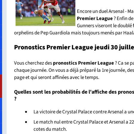
Encore un duel Arsenal - M
Premier League
? Enfin de
Gunners viseront le doublé 
orphelins de Pep Guardiola mais toujours menés par Haa
Pronostics Premier League jeudi 30 juille
Vous cherchez des
pronostics Premier League
? Ca se 
chaque journée. On vous a déjà préparé la 1re journée, des
page et qui seront affinées avec le temps.
Quelles sont les probabilités de l'affiche des pron
?
La victoire de Crystal Palace contre Arsenal a un
Le match nul entre Crystal Palace et Arsenal a 22
cotes du match.