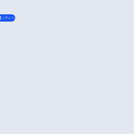
€
offerts