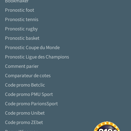
Bookmaker
Pronostic foot
Pronostic tennis
Pronostic rugby
Pronostic basket
Pronostic Coupe du Monde
Pronostic Ligue des Champions
Comment parier
Comparateur de cotes
Code promo Betclic
Code promo PMU Sport
Code promo ParionsSport
Code promo Unibet
Code promo ZEbet