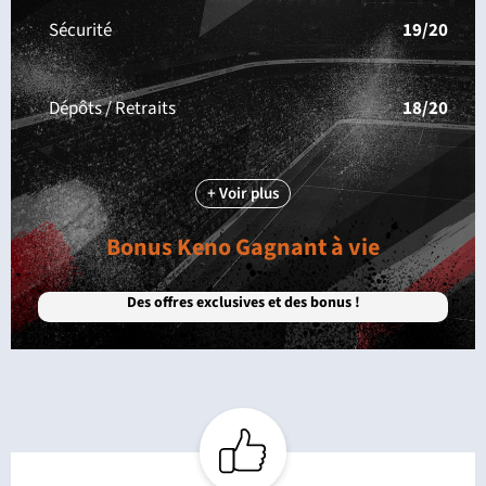
Sécurité
19/20
Dépôts / Retraits
18/20
+ Voir plus
Bonus Keno Gagnant à vie
Des offres exclusives et des bonus !