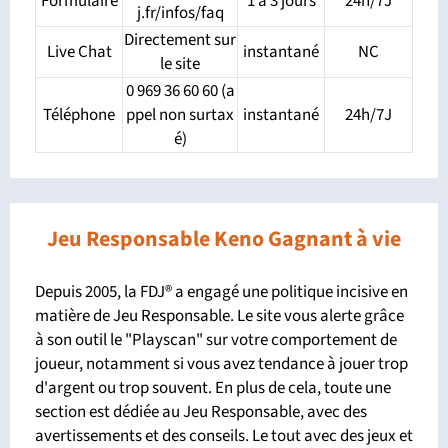
Formulaire
1 à 3 jours
24h/7J
j.fr/infos/faq
Directement sur
Live Chat
instantané
NC
le site
0 969 36 60 60 (a
Téléphone
ppel non surtax
instantané
24h/7J
é)
Jeu Responsable Keno Gagnant à vie
Depuis 2005, la FDJ® a engagé une politique incisive en
matière de Jeu Responsable. Le site vous alerte grâce
à son outil le "Playscan" sur votre comportement de
joueur, notamment si vous avez tendance à jouer trop
d'argent ou trop souvent. En plus de cela, toute une
section est dédiée au Jeu Responsable, avec des
avertissements et des conseils. Le tout avec des jeux et