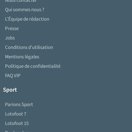
Nous contacter
Qui sommes nous ?
L’Équipe de rédaction
Presse
Jobs
Conditions d'utilisation
Mentions légales
Politique de confidentialité
FAQ VIP
Sport
Parions Sport
Lotofoot 7
Lotofoot 15