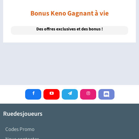
Bonus Keno Gagnant à vie
Des offres exclusives et des bonus !
Ruedesjoueurs
Codes Promo