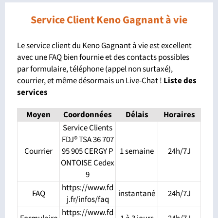
Service Client Keno Gagnant à vie
Le service client du Keno Gagnant à vie est excellent
avec une FAQ bien fournie et des contacts possibles
par formulaire, téléphone (appel non surtaxé),
courrier, et même désormais un Live-Chat !
Liste des
services
Moyen
Coordonnées
Délais
Horaires
Service Clients
FDJ® TSA 36 707
Courrier
95 905 CERGY P
1 semaine
24h/7J
ONTOISE Cedex
9
https://www.fd
FAQ
instantané
24h/7J
j.fr/infos/faq
https://www.fd