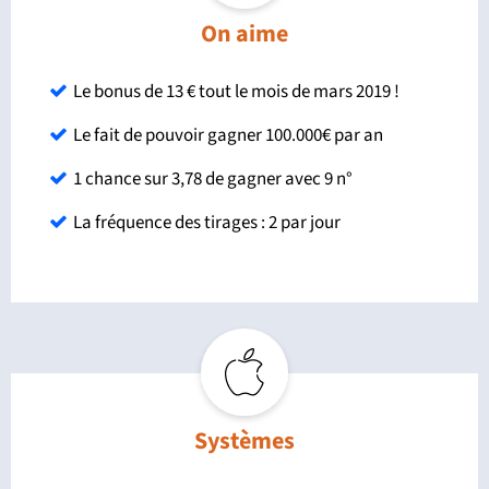
On aime
Le bonus de 13 € tout le mois de mars 2019 !
Le fait de pouvoir gagner 100.000€ par an
1 chance sur 3,78 de gagner avec 9 n°
La fréquence des tirages : 2 par jour
Systèmes