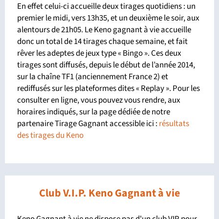
En effet celui-ci accueille deux tirages quotidiens : un
premier le midi, vers 13h35, et un deuxième le soir, aux
alentours de 21h05. Le Keno gagnant à vie accueille
donc un total de 14 tirages chaque semaine, et fait
rêver les adeptes de jeux type « Bingo ». Ces deux
tirages sont diffusés, depuis le début de l’année 2014,
sur la chaîne TF1 (anciennement France 2) et
rediffusés sur les plateformes dites « Replay ». Pour les
consulter en ligne, vous pouvez vous rendre, aux
horaires indiqués, sur la page dédiée de notre
partenaire Tirage Gagnant accessible ici :
résultats
des tirages du Keno
Club V.I.P. Keno Gagnant à vie