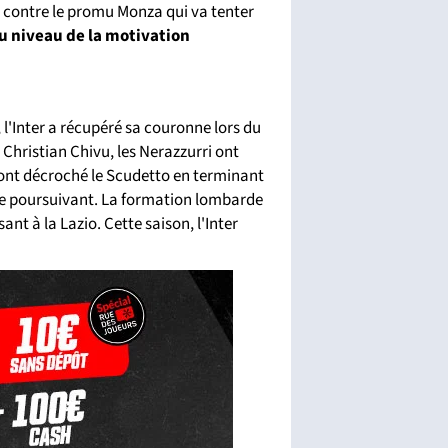
re contre le promu Monza qui va tenter
u niveau de la motivation
l'Inter a récupéré sa couronne lors du
 Christian Chivu, les Nerazzurri ont
s ont décroché le Scudetto en terminant
che poursuivant. La formation lombarde
ant à la Lazio. Cette saison, l'Inter
.