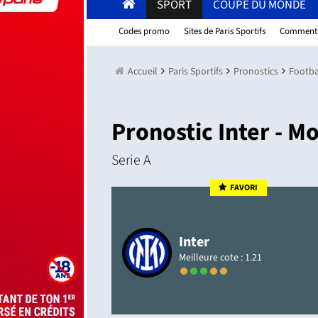
SPORT
COUPE DU MONDE
Codes promo
Sites de Paris Sportifs
Comment 
Accueil
Paris Sportifs
Pronostics
Footba
Pronostic Inter - M
Serie A
FAVORI
Inter
Meilleure cote : 1.21