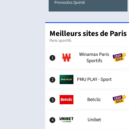
Pronostics Quinté
Meilleurs sites de Paris
Paris sportifs
Winamax Paris
1
Sportifs
PMU PLAY - Sport
2
Betclic
3
Unibet
4