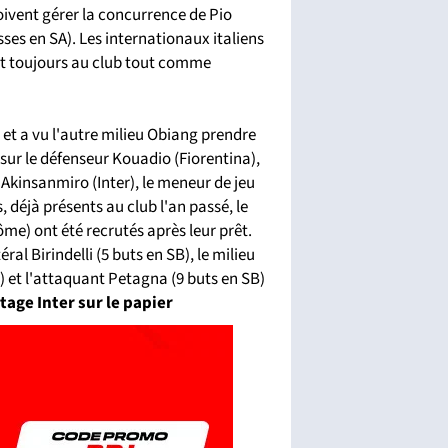
oivent gérer la concurrence de Pio
sses en SA). Les internationaux italiens
ont toujours au club tout comme
 et a vu l'autre milieu Obiang prendre
 sur le défenseur Kouadio (Fiorentina),
 Akinsanmiro (Inter), le meneur de jeu
, déjà présents au club l'an passé, le
me) ont été recrutés après leur prêt.
al Birindelli (5 buts en SB), le milieu
SB) et l'attaquant Petagna (9 buts en SB)
age Inter sur le papier