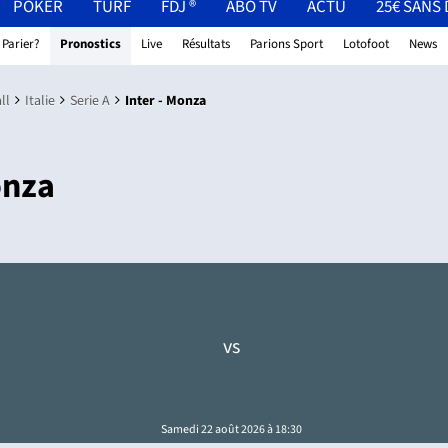
POKER
TURF
FDJ ®
ABO TV
ACTU
25€ SANS
Parier?
Pronostics
Live
Résultats
Parions Sport
Lotofoot
News
ll
Italie
Serie A
Inter - Monza
onza
vs
samedi 22 août 2026 à 18:30