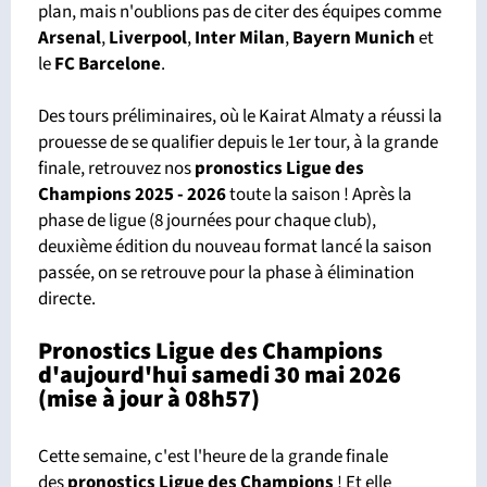
plan, mais
n'oublions pas de citer des équipes comme
Arsenal
,
Liverpool
,
Inter Milan
,
Bayern Munich
et
le
FC Barcelone
.
Des tours préliminaires, où le Kairat Almaty a réussi la
prouesse de se qualifier depuis le 1er tour, à la grande
finale, retrouvez nos
pronostics Ligue des
Champions 2025 - 2026
toute la saison ! Après la
phase de ligue (8 journées pour chaque club),
deuxième édition du nouveau format lancé la saison
passée, on se retrouve pour la phase à élimination
directe.
Pronostics Ligue des Champions
d'aujourd'hui samedi 30 mai 2026
(mise à jour à 08h57)
Cette semaine, c'est l'heure de la grande finale
des
pronostics Ligue des Champions
! Et elle