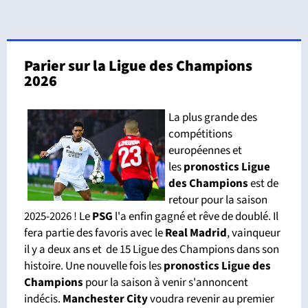
Parier sur la Ligue des Champions
2026
La plus grande des
compétitions
européennes et
les
pronostics Ligue
des Champions
est de
retour pour la saison
2025-2026 ! Le
PSG
l'a enfin gagné et rêve de doublé. Il
fera partie des favoris avec le
Real Madrid
, vainqueur
il y a deux ans et de 15 Ligue des Champions dans son
histoire. Une nouvelle fois les
pronostics
Ligue des
Champions
pour la saison à venir s'annoncent
indécis.
Manchester City
voudra revenir au premier