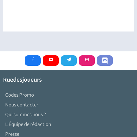
Ruedesjoueurs
Codes Promo
Nous contacter
Qui sommes nous ?
L’Équipe de rédaction
Presse