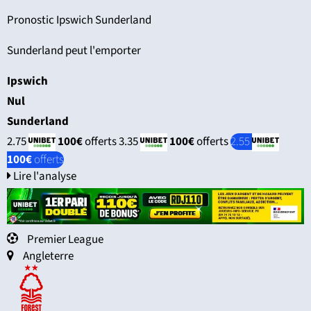
Pronostic Ipswich Sunderland
Sunderland peut l'emporter
Ipswich
Nul
Sunderland
2.75
100€
offerts
3.35
100€
offerts
2.55
100€
offerts
Lire l'analyse
Premier League
Angleterre