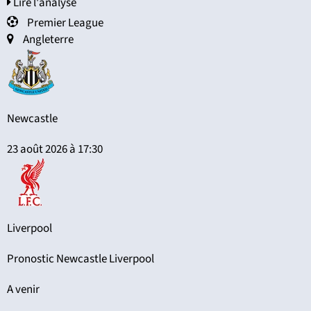
Lire l'analyse
Premier League
Angleterre
Newcastle
23 août 2026 à 17:30
Liverpool
Pronostic Newcastle Liverpool
A venir