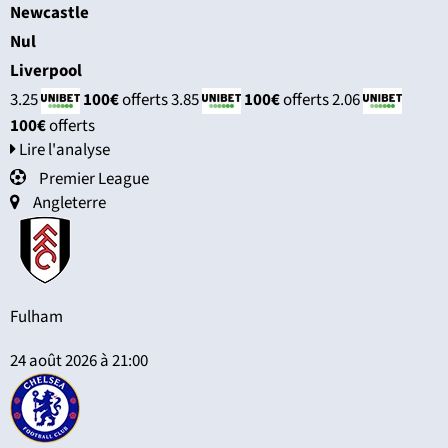
Newcastle
Nul
Liverpool
3.25
100€
offerts
3.85
100€
offerts
2.06
100€
offerts
Lire l'analyse
Premier League
Angleterre
Fulham
24 août 2026 à 21:00