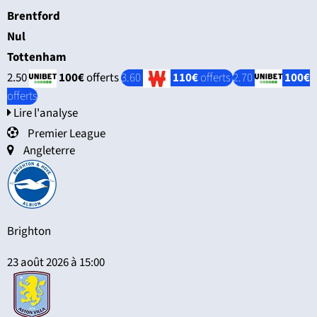
Brentford
Nul
Tottenham
2.50
100€
offerts
3.60
110€
offerts
2.70
100€
offerts
Lire l'analyse
Premier League
Angleterre
Brighton
23 août 2026 à 15:00