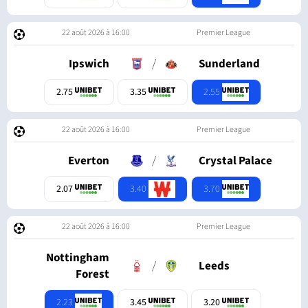
22 août 2026 à 16:00
Premier League
Ipswich
/
Sunderland
2.55
2.75
3.35
22 août 2026 à 16:00
Premier League
Everton
/
Crystal Palace
3.40
3.70
2.07
22 août 2026 à 16:00
Premier League
Nottingham
/
Leeds
Forest
2.23
3.45
3.20