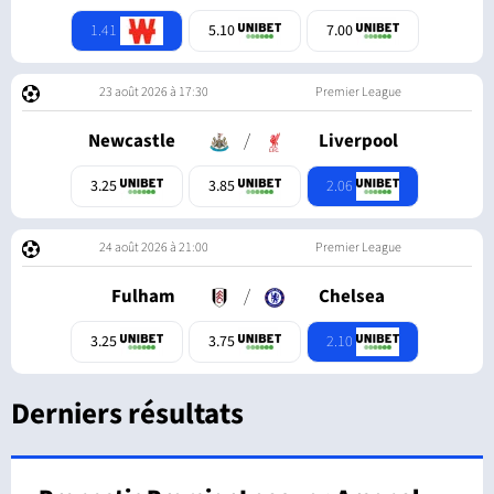
1.41
5.10
7.00
23 août 2026 à 17:30
Premier League
Newcastle
/
Liverpool
2.06
3.25
3.85
24 août 2026 à 21:00
Premier League
Fulham
/
Chelsea
2.10
3.25
3.75
Derniers résultats