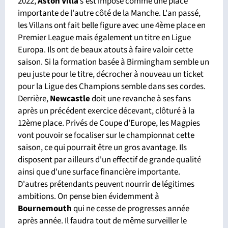
2022,
Aston Villa
s'est imposé comme une place
importante de l'autre côté de la Manche. L'an passé,
les Villans ont fait belle figure avec une 4ème place en
Premier League mais également un titre en Ligue
Europa. Ils ont de beaux atouts à faire valoir cette
saison. Si la formation basée à Birmingham semble un
peu juste pour le titre, décrocher à nouveau un ticket
pour la Ligue des Champions semble dans ses cordes.
Derrière,
Newcastle
doit une revanche à ses fans
après un précédent exercice décevant, clôturé à la
12ème place. Privés de Coupe d'Europe, les Magpies
vont pouvoir se focaliser sur le championnat cette
saison, ce qui pourrait être un gros avantage. Ils
disposent par ailleurs d'un effectif de grande qualité
ainsi que d'une surface financière importante.
D'autres prétendants peuvent nourrir de légitimes
ambitions. On pense bien évidemment à
Bournemouth
qui ne cesse de progresses année
après année. Il faudra tout de même surveiller le