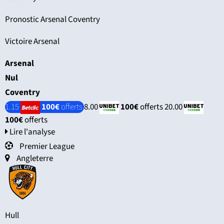
Pronostic Arsenal Coventry
Victoire Arsenal
Arsenal
Nul
Coventry
1.15
100€
offerts
8.00
100€
offerts
20.00
100€
offerts
Lire l'analyse
Premier League
Angleterre
Hull