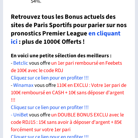
54%.
Retrouvez tous les Bonus actuels des
sites de Paris Sportifs pour parier sur nos
pronostics Premier League
en cliquant
ici
: plus de 1000€ Offerts !
En voici une petite sélection des meilleurs :
-
Betclic
vous offre
un 1er pari remboursé en Feebets
de 100€
avec le code RDJ
Cliquez sur ce lien pour en profiter !!!
-
Winamax
vous offre
110€ en EXCLU : Votre 1er pari de
100€ remboursé en CASH + 10€ sans déposer d'argent
!!!
Cliquez sur ce lien pour en profiter !!!
-
UniBet
vous offre
un DOUBLE BONUS EXCLU
avec le
code RDJ15
: 15€ sans avoir à déposer d'argent + 85€
forcément sur votre 1er pari
Cliquez sur ce lien pour en profiter !!!