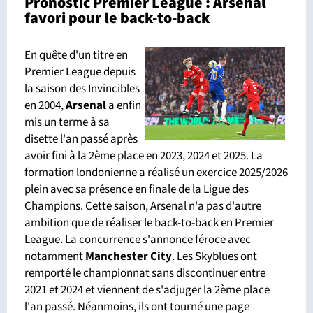
Pronostic Premier League : Arsenal
favori pour le back-to-back
En quête d'un titre en
Premier League depuis
la saison des Invincibles
en 2004,
Arsenal
a enfin
mis un terme à sa
disette l'an passé après
avoir fini à la 2ème place en 2023, 2024 et 2025. La
formation londonienne a réalisé un exercice 2025/2026
plein avec sa présence en finale de la Ligue des
Champions. Cette saison, Arsenal n'a pas d'autre
ambition que de réaliser le back-to-back en Premier
League. La concurrence s'annonce féroce avec
notamment
Manchester City
. Les Skyblues ont
remporté le championnat sans discontinuer entre
2021 et 2024 et viennent de s'adjuger la 2ème place
l'an passé. Néanmoins, ils ont tourné une page