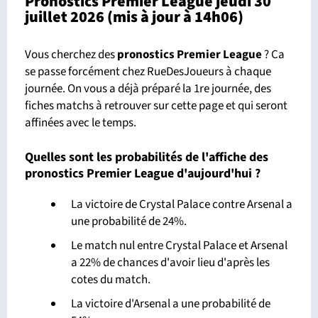
Pronostics Premier League jeudi 30
juillet 2026 (mis à jour à 14h06)
Vous cherchez des
pronostics Premier League
? Ca
se passe forcément chez RueDesJoueurs à chaque
journée. On vous a déjà préparé la 1re journée, des
fiches matchs à retrouver sur cette page et qui seront
affinées avec le temps.
Quelles sont les probabilités de l'affiche des
pronostics Premier League d'aujourd'hui ?
La victoire de Crystal Palace contre Arsenal a
une probabilité de 24%.
Le match nul entre Crystal Palace et Arsenal
a 22% de chances d'avoir lieu d'après les
cotes du match.
La victoire d'Arsenal a une probabilité de