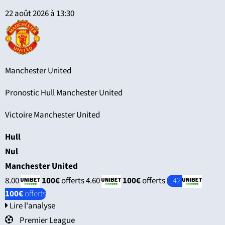
22 août 2026 à 13:30
Manchester United
Pronostic Hull Manchester United
Victoire Manchester United
Hull
Nul
Manchester United
8.00
100€
offerts
4.60
100€
offerts
1.42
100€
offerts
Lire l'analyse
Premier League