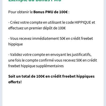
Pour obtenir le
Bonus PMU de 100€
:
- Créez votre compte en utilisant le code HIPPIQUE et
effectuez un premier dépôt de 100€
- Vous recevez immédiatement 50€ en crédit freebet
hippique
- Validez votre compte en envoyant les justificatifs,
une fois le compte confirmé vous recevez 50€ en crédit
freebet hippique supplémentaires
Soit un total de 100€ en crédit freebet hippiques
offerts!