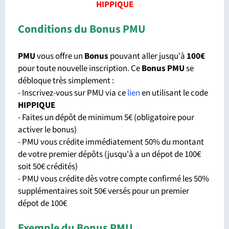
HIPPIQUE
Conditions du Bonus PMU
PMU
vous offre un
Bonus
pouvant aller jusqu'à
100€
pour toute nouvelle inscription. Ce
Bonus PMU
se
débloque très simplement :
- Inscrivez-vous sur PMU via ce
lien
en utilisant le code
HIPPIQUE
- Faites un dépôt de minimum 5€ (obligatoire pour
activer le bonus)
- PMU vous crédite immédiatement 50% du montant
de votre premier dépôts (jusqu'à a un dépot de 100€
soit 50€ crédités)
- PMU vous crédite dès votre compte confirmé les 50%
supplémentaires soit 50€ versés pour un premier
dépot de 100€
Exemple du Bonus PMU