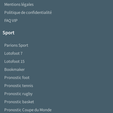
Mentions légales
Politique de confidentialité
FAQ VIP
Sport
Parions Sport
Lotofoot 7
Lotofoot 15
Bookmaker
Pronostic foot
Pronostic tennis
Pronostic rugby
Pronostic basket
Pronostic Coupe du Monde