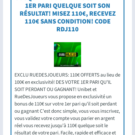
1ER PARI QUELQUE SOIT SON
RÉSULTAT! MISEZ 110€, RECEVEZ
110€ SANS CONDITION! CODE
RDJ110
EXCLU RUEDESJOUEURS: 110€ OFFERTS au lieu de
100€ en exclusivité! DES VOTRE 1ER PARI QU'IL
SOIT PERDANT OU GAGNANT! Unibet et
RueDesJoueurs vous propose en exclusivité un
bonus de 110€ sur votre 1er pari qu'il soit perdant
ou gagnant C'est donc simple, vous vous inscrivez,
vous validez votre compte vous parier en argent
réel vous recevez jusqu'à 110€ quelque soit le
résultat de votre pari. Facile, rapide et efficace et