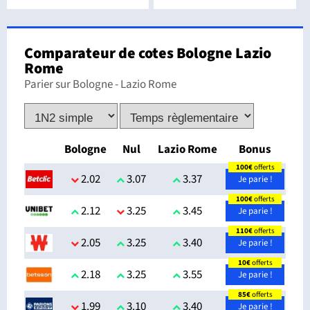
Comparateur de cotes Bologne Lazio
Rome
Parier sur Bologne - Lazio Rome
Bologne
Nul
Lazio Rome
Bonus
100€
offerts
2.02
3.07
3.37
Je parie !
100€
offerts
2.12
3.25
3.45
Je parie !
110€
offerts
2.05
3.25
3.40
Je parie !
10€
offerts
2.18
3.25
3.55
Je parie !
85€
offerts
1.99
3.10
3.40
Je parie !