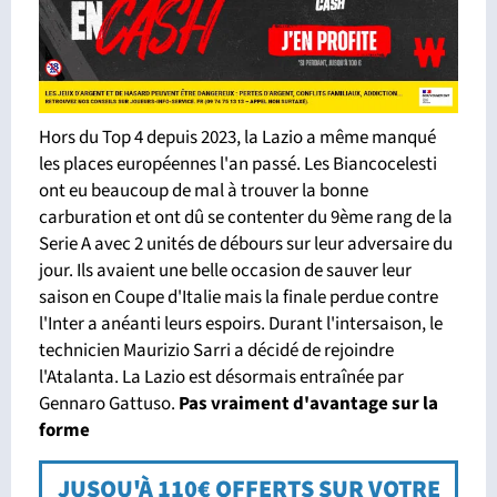
Hors du Top 4 depuis 2023, la Lazio a même manqué
les places européennes l'an passé. Les Biancocelesti
ont eu beaucoup de mal à trouver la bonne
carburation et ont dû se contenter du 9ème rang de la
Serie A avec 2 unités de débours sur leur adversaire du
jour. Ils avaient une belle occasion de sauver leur
saison en Coupe d'Italie mais la finale perdue contre
l'Inter a anéanti leurs espoirs. Durant l'intersaison, le
technicien Maurizio Sarri a décidé de rejoindre
l'Atalanta. La Lazio est désormais entraînée par
Gennaro Gattuso.
Pas vraiment d'avantage sur la
forme
JUSQU'À 110€ OFFERTS SUR VOTRE