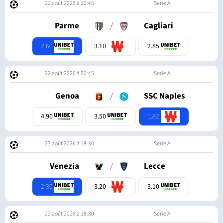
22 août 2026 à 20:45
Serie A
Parme
/
Cagliari
2.60
3.10
2.85
22 août 2026 à 20:45
Serie A
Genoa
/
SSC Naples
1.82
4.90
3.50
23 août 2026 à 18:30
Serie A
Venezia
/
Lecce
2.30
3.20
3.10
23 août 2026 à 18:30
Serie A