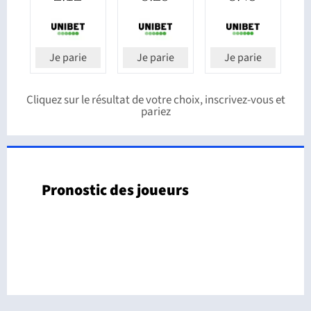
Je parie
Je parie
Je parie
Cliquez sur le résultat de votre choix, inscrivez-vous et
pariez
Pronostic des joueurs