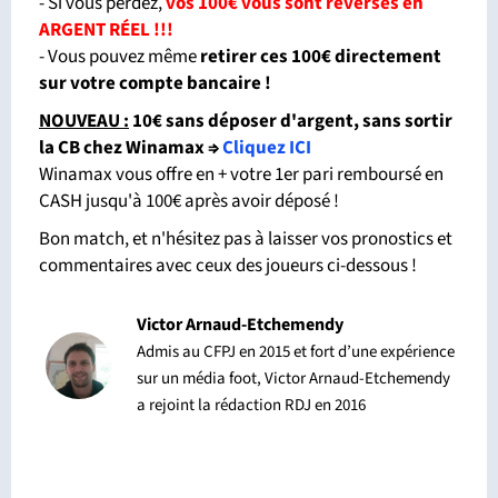
- Si vous perdez,
vos 100€ vous sont reversés en
ARGENT RÉEL !!!
- Vous pouvez même
retirer ces 100€ directement
sur votre compte bancaire !
NOUVEAU :
10€ sans déposer d'argent, sans sortir
la CB chez Winamax
⇒
Cliquez ICI
Winamax vous offre en + votre 1er pari remboursé en
CASH jusqu'à 100€ après avoir déposé !
Bon match, et n'hésitez pas à laisser vos pronostics et
commentaires avec ceux des joueurs ci-dessous !
Victor Arnaud-Etchemendy
Admis au CFPJ en 2015 et fort d’une expérience
sur un média foot, Victor Arnaud-Etchemendy
a rejoint la rédaction RDJ en 2016