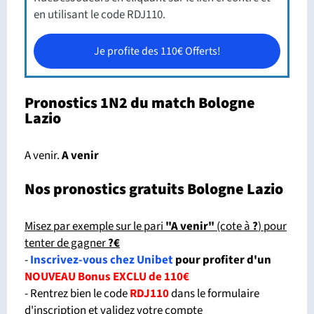
en utilisant le code RDJ110.
Je profite des 110€ Offerts!
Pronostics 1N2 du match Bologne
Lazio
A venir.
A venir
Nos pronostics gratuits Bologne Lazio
Misez par exemple sur le pari
"A venir"
(cote à
?
)
pour
tenter de gagner
?€
-
Inscrivez-vous chez Unibet
pour profiter d'un
NOUVEAU Bonus EXCLU de 110€
- Rentrez bien le code
RDJ110
dans le formulaire
d'inscription et validez votre compte