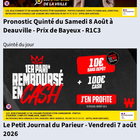
Pronostic Quinté du Samedi 8 Août à
Deauville - Prix de Bayeux - R1C3
Quinté du jour
Le Petit Journal du Parieur - Vendredi 7 août
2026