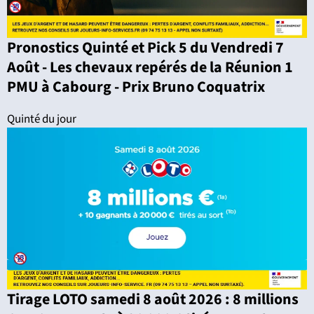
Pronostics Quinté et Pick 5 du Vendredi 7
Août - Les chevaux repérés de la Réunion 1
PMU à Cabourg - Prix Bruno Coquatrix
Quinté du jour
Tirage LOTO samedi 8 août 2026 : 8 millions