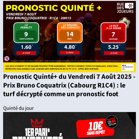
Pronostic Quinté+ du Vendredi 7 Août 2025 -
Prix Bruno Coquatrix (Cabourg R1C4) : le
turf décrypté comme un pronostic foot
Quinté du jour