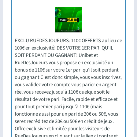
EXCLU RUEDESJOUEURS: 110€ OFFERTS au lieu de
100€ en exclusivité! DES VOTRE 1ER PARI QU'IL
SOIT PERDANT OU GAGNANT! Unibet et
RueDesJoueurs vous propose en exclusivité un
bonus de 110€ sur votre 1er pari qu'il soit perdant
ou gagnant C'est donc simple, vous vous inscrivez,
vous validez votre compte vous parier en argent
réel vous recevez jusqu'à 110€ quelque soit le
résultat de votre pari. Facile, rapide et efficace et
pour tout premier pari jusqu'à 110€ (mais
fonctionne aussi pour un pari de 20€ ou 50€, vous
serez recréditez de 20€ ou 50€ en crédit de jeux.
Offre exclusive et limitée pour les visiteurs de
RueDesJoueurs en cliquant sur le lien ci contre et