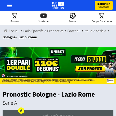
Inscription
Connexion
Pronos
Youtube
Bonus
Coupe Du Monde
Accueil
Paris Sportifs
Pronostics
Football
Italie
Serie A
Bologne - Lazio Rome
Pronostic Bologne - Lazio Rome
Serie A
lundi 24 août 2026 à 18:30