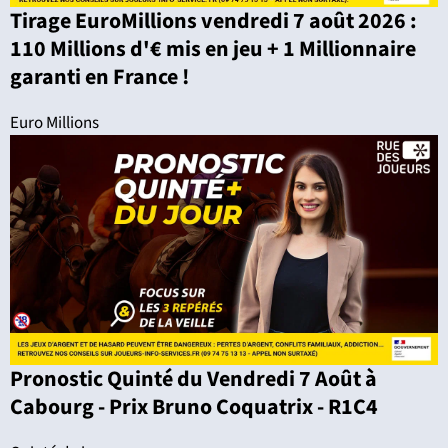
Tirage EuroMillions vendredi 7 août 2026 :
110 Millions d'€ mis en jeu + 1 Millionnaire
garanti en France !
Euro Millions
Pronostic Quinté du Vendredi 7 Août à
Cabourg - Prix Bruno Coquatrix - R1C4