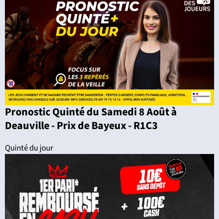
Pronostic Quinté du Samedi 8 Août à
Deauville - Prix de Bayeux - R1C3
Quinté du jour