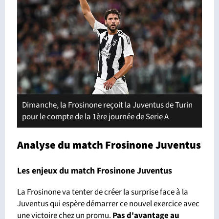
Dimanche, la Frosinone reçoit la Juventus de Turin
pour le compte de la 1ère journée de Serie A
Analyse du match Frosinone Juventus
Les enjeux du match Frosinone Juventus
La Frosinone va tenter de créer la surprise face à la
Juventus qui espère démarrer ce nouvel exercice avec
une victoire chez un promu.
Pas d'avantage
au