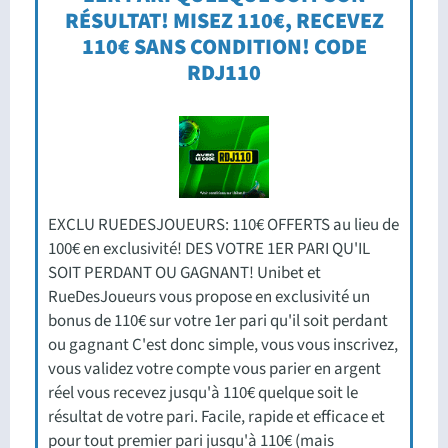
RÉSULTAT! MISEZ 110€, RECEVEZ
110€ SANS CONDITION! CODE
RDJ110
EXCLU RUEDESJOUEURS: 110€ OFFERTS au lieu de
100€ en exclusivité! DES VOTRE 1ER PARI QU'IL
SOIT PERDANT OU GAGNANT! Unibet et
RueDesJoueurs vous propose en exclusivité un
bonus de 110€ sur votre 1er pari qu'il soit perdant
ou gagnant C'est donc simple, vous vous inscrivez,
vous validez votre compte vous parier en argent
réel vous recevez jusqu'à 110€ quelque soit le
résultat de votre pari. Facile, rapide et efficace et
pour tout premier pari jusqu'à 110€ (mais