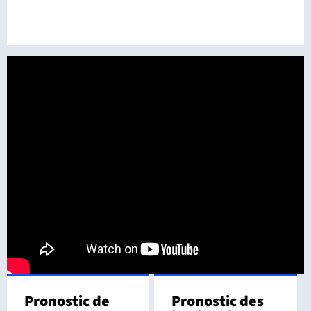
Pronostic de
Pronostic des