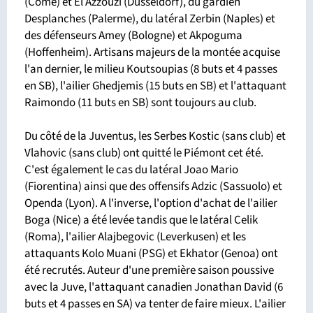
(Côme) et El Azzouzi (Düsseldorf), du gardien
Desplanches (Palerme), du latéral Zerbin (Naples) et
des défenseurs Amey (Bologne) et Akpoguma
(Hoffenheim). Artisans majeurs de la montée acquise
l'an dernier, le milieu Koutsoupias (8 buts et 4 passes
en SB), l'ailier Ghedjemis (15 buts en SB) et l'attaquant
Raimondo (11 buts en SB) sont toujours au club.
Du côté de la Juventus, les Serbes Kostic (sans club) et
Vlahovic (sans club) ont quitté le Piémont cet été.
C'est également le cas du latéral Joao Mario
(Fiorentina) ainsi que des offensifs Adzic (Sassuolo) et
Openda (Lyon). A l'inverse, l'option d'achat de l'ailier
Boga (Nice) a été levée tandis que le latéral Celik
(Roma), l'ailier Alajbegovic (Leverkusen) et les
attaquants Kolo Muani (PSG) et Ekhator (Genoa) ont
été recrutés. Auteur d'une première saison poussive
avec la Juve, l'attaquant canadien Jonathan David (6
buts et 4 passes en SA) va tenter de faire mieux. L'ailier