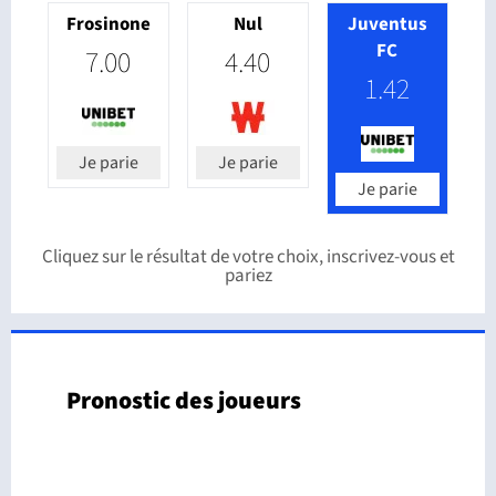
Frosinone
Nul
Juventus
FC
7.00
4.40
1.42
Je parie
Je parie
Je parie
Cliquez sur le résultat de votre choix, inscrivez-vous et
pariez
Pronostic des joueurs