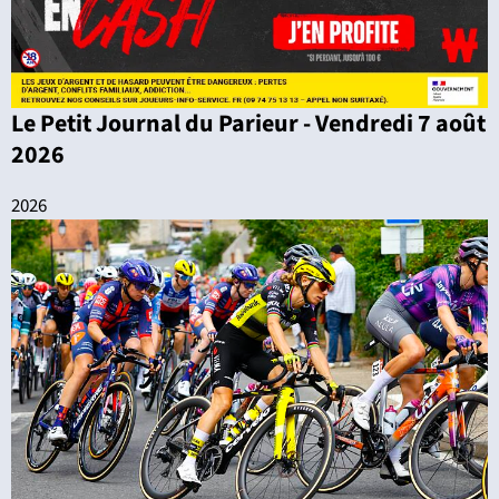
Le Petit Journal du Parieur - Vendredi 7 août
2026
2026