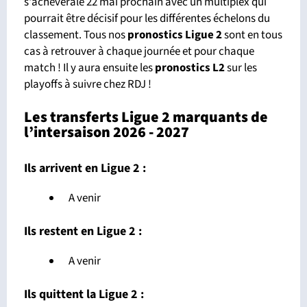
s'achèverale 22 mai prochain avec un multiplex qui
pourrait être décisif pour les différentes échelons du
classement. Tous nos
pronostics Ligue 2
sont en tous
cas à retrouver à chaque journée et pour chaque
match ! Il y aura ensuite les
pronostics L2
sur les
playoffs à suivre chez RDJ !
Les transferts Ligue 2 marquants de
l’intersaison 2026 - 2027
Ils arrivent en Ligue 2 :
A venir
Ils restent en Ligue 2 :
A venir
Ils quittent la Ligue 2 :