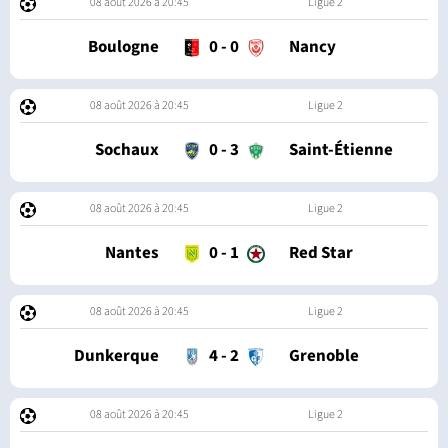
08 août 2026 à 20:45
Ligue 2
Boulogne
0
-
0
Nancy
08 août 2026 à 20:45
Ligue 2
Sochaux
0
-
3
Saint-Étienne
08 août 2026 à 20:45
Ligue 2
Nantes
0
-
1
Red Star
08 août 2026 à 20:45
Ligue 2
Dunkerque
4
-
2
Grenoble
08 août 2026 à 20:45
Ligue 2