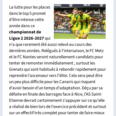
La lutte pour les places
dans le top 5 promet
d'être intense cette
année dans ce
championnat de
Ligue 2 2026-2027
qui
n'a que rarement été aussi relevé au cours des
dernières années. Relégués à l'intersaison, le FC Metz
et le FC Nantes seront naturellement candidats pour
tenter de remonter immédiatement , surtout les
Grenats qui sont habitués à rebondir rapidement pour
reprendre l'ascenseur vers l'élite. Cela sera peut être
un peu plus difficile pour les Canaris qui risquent
d'avoir besoin d'un temps d'adaptation. Déçu par sa
défaite en finale des barrages face à Nice, l'AS Saint-
Etienne devrait certainement s'appuyer sur ce qu'elle
a réalisé de bien lors de l'exercice précédent et surtout
sur un effectif très complet pour tenter de faire mieux