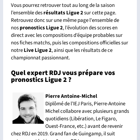
Vous pourrez retrouver tout au long de la saison
l’ensemble des
résultats Ligue 2
sur cette page.
Retrouvez donc sur une même page l'ensemble de
nos
pronostics Ligue 2
, l’évolution des scores en
direct avec les compositions d’équipe probables sur
nos fiches matchs, puis les compositions officielles sur
notre
Live Ligue 2
, ainsi que les résultats de ce
championnat passionnant.
Quel expert RDJ vous prépare vos
pronostics Ligue 2 ?
Pierre Antoine-Michel
Diplômé de l’IEJ Paris, Pierre-Antoine
Michel collabore avec plusieurs grands
quotidiens (Libération, Le Figaro,
Ouest-France, etc.) avant de revenir
chez RDJ en 2019. Grand fan de Guingamp, il suit