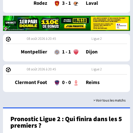
Rodez
3
-
1
Laval
08 août 2026 à 20:45
Ligue 2
Montpellier
1
-
1
Dijon
08 août 2026 à 20:45
Ligue 2
Clermont Foot
0
-
0
Reims
> Voir tous les matchs
Pronostic Ligue 2 : Qui finira dans les 5
premiers ?