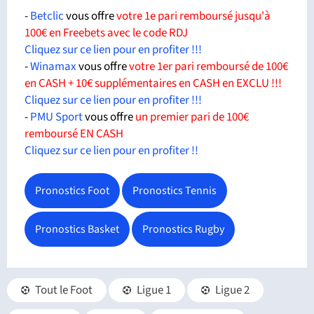
-
Betclic
vous offre
votre 1e pari remboursé jusqu'à
100€ en Freebets avec le code RDJ
Cliquez sur ce lien pour en profiter !!!
-
Winamax
vous offre
votre 1er pari remboursé de 100€
en CASH + 10€ supplémentaires en CASH en EXCLU !!!
Cliquez sur ce lien pour en profiter !!!
-
PMU Sport
vous offre
un premier pari de 100€
remboursé EN CASH
Cliquez sur ce lien pour en profiter !!
Pronostics Foot
Pronostics Tennis
Pronostics Basket
Pronostics Rugby
Tout le Foot
Ligue 1
Ligue 2