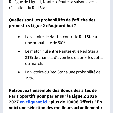
Relégué de Ligue 1, Nantes débute sa saison avec la
réception du Red Star.
Quelles sont les probabilités de l'affiche des
pronostics Ligue 2 d'aujourd'hui ?
La victoire de Nantes contre le Red Star a
une probabilité de 50%.
Le match nul entre Nantes et le Red Star a
31% de chances d'avoir lieu d'après les cotes
du match.
La victoire du Red Star a une probabilité de
19%.
Retrouvez l'ensemble des Bonus des sites de
Paris Sportifs pour parier sur la Ligue 2 2026
2027
en cliquant ici
: plus de 1000€ Offerts !
En
voici une sélection des meilleurs actuellement :