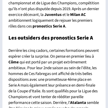
championnat et de Ligue des Champions, compétition
qu'ils n'ont plus disputée depuis 2019. Après un dernier
exercice décevant, la
Juventus
et le
Milan AC
ambitionnent logiquement de rejouer les premiers
rôles dans ces
pronostics Serie A
.
Les outsiders des pronostics Serie A
Derrière les cinq cadors, certaines formations peuvent
espérer créer la surprise. On pense en premier lieu à
Côme
qui est porté par un projet extrêmement
ambitieux. Pour leur 2nde saison au sein de l'élite, les
hommes de Ces Fabregas ont affiché de très belles
dispositions avec une prometteuse 4ème place en
Serie A mais également leur présence en demi-finale
de la Coupe d'Italie. Ils sont qualifiés pour la Ligue des
Champions et vont tenter de rééditer pareille
performance cette saison. Derrière, l'
Atalanta
semble