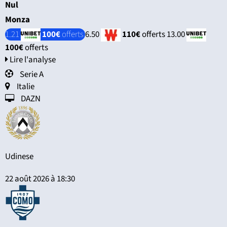
Nul
Monza
1.21
100€
offerts
6.50
110€
offerts
13.00
100€
offerts
Lire l'analyse
Serie A
Italie
DAZN
Udinese
22 août 2026 à 18:30