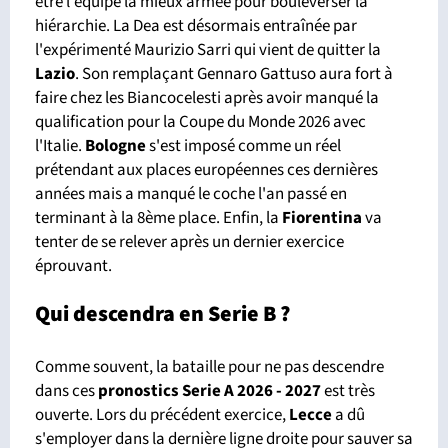
être l'équipe la mieux armée pour bouleverser la
hiérarchie. La Dea est désormais entraînée par
l'expérimenté Maurizio Sarri qui vient de quitter la
Lazio
. Son remplaçant Gennaro Gattuso aura fort à
faire chez les Biancocelesti après avoir manqué la
qualification pour la Coupe du Monde 2026 avec
l'Italie.
Bologne
s'est imposé comme un réel
prétendant aux places européennes ces dernières
années mais a manqué le coche l'an passé en
terminant à la 8ème place. Enfin, la
Fiorentina
va
tenter de se relever après un dernier exercice
éprouvant.
Qui descendra en Serie B ?
Comme souvent, la bataille pour ne pas descendre
dans ces
pronostics Serie A 2026 - 2027
est très
ouverte. Lors du précédent exercice,
Lecce
a dû
s'employer dans la dernière ligne droite pour sauver sa