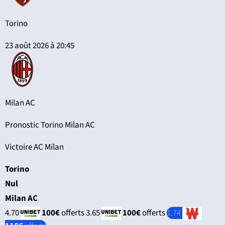
Torino
23 août 2026 à 20:45
Milan AC
Pronostic Torino Milan AC
Victoire AC Milan
Torino
Nul
Milan AC
4.70
100€
offerts
3.65
100€
offerts
1.74