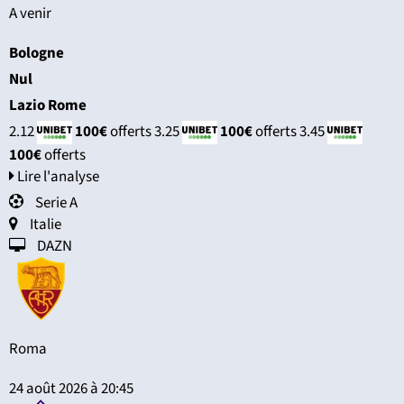
A venir
Bologne
Nul
Lazio Rome
2.12
100€
offerts
3.25
100€
offerts
3.45
100€
offerts
Lire l'analyse
Serie A
Italie
DAZN
Roma
24 août 2026 à 20:45