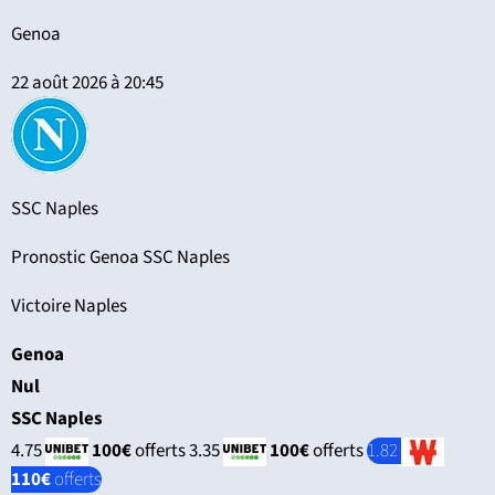
Genoa
22 août 2026 à 20:45
SSC Naples
Pronostic Genoa SSC Naples
Victoire Naples
Genoa
Nul
SSC Naples
4.75
100€
offerts
3.35
100€
offerts
1.82
110€
offerts