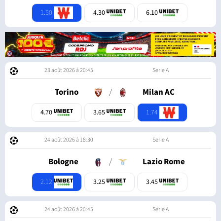
1.50
4.30
6.10
23 août 2026 à 20:45
Serie A
Torino
/
Milan AC
1.74
4.70
3.65
24 août 2026 à 18:30
Serie A
Bologne
/
Lazio Rome
2.12
3.25
3.45
24 août 2026 à 20:45
Serie A