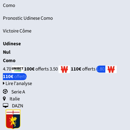
Como
Pronostic Udinese Como
Victoire Côme
Udinese
Nul
Como
4.70
100€
offerts
3.50
110€
offerts
1.80
110€
offerts
Lire l'analyse
Serie A
Italie
DAZN