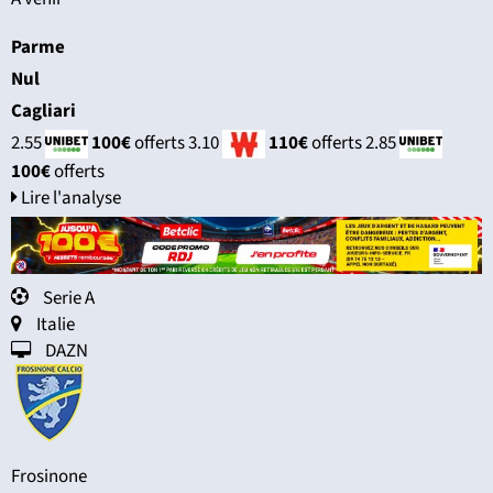
Parme
Nul
Cagliari
2.55
100€
offerts
3.10
110€
offerts
2.85
100€
offerts
Lire l'analyse
Serie A
Italie
DAZN
Frosinone