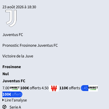
23 août 2026 à 18:30
Juventus FC
Pronostic Frosinone Juventus FC
Victoire de la Juve
Frosinone
Nul
Juventus FC
7.00
100€
offerts
4.50
110€
offerts
1.45
100€
offerts
Lire l'analyse
Serie A