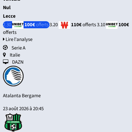
Nul
Lecce
2.30
100€
offerts
3.20
110€
offerts
3.10
100€
offerts
Lire l'analyse
Serie A
Italie
DAZN
Atalanta Bergame
23 août 2026 à 20:45