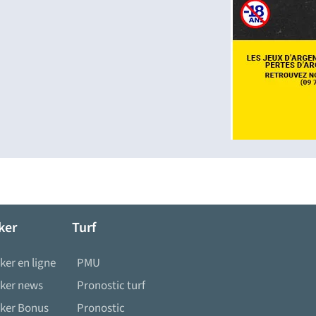
ker
Turf
ker en ligne
PMU
ker news
Pronostic turf
ker Bonus
Pronostic