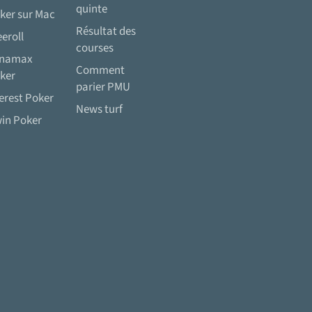
quinte
ker sur Mac
Résultat des
eeroll
courses
inamax
Comment
ker
parier PMU
erest Poker
News turf
in Poker