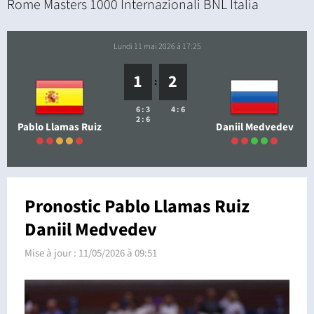
Rome Masters 1000 Internazionali BNL Italia
lundi 11 mai 2026 à 17:25
1
2
:
6 : 3
4 : 6
2 : 6
Pablo Llamas Ruiz
Daniil Medvedev
Pronostic Pablo Llamas Ruiz
Daniil Medvedev
Mise à jour :
11/05/2026 à 09:51