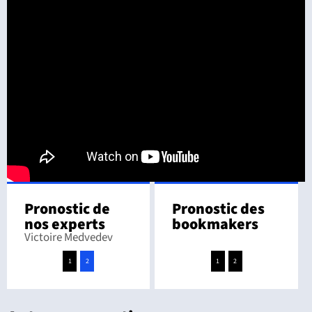
Pronostic de
Pronostic des
nos experts
bookmakers
Victoire Medvedev
1
2
1
2