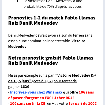
La victoire de Daniil Medvedev a une
probabilité de 70% d'après les cotes.
Pronostics 1-2 du match Pablo Llamas
Ruiz Daniil Medvedev
Daniil Medvedev devrait avoir raison du terrien sans
asseoir une domination incontestable.
Victoire
Medvedev
Notre pronostic gratuit Pablo Llamas
Ruiz Daniil Medvedev
Misez par exemple sur le pari
"Victoire Medvedev & +
de 18,5 jeux"
(cote à
1,62
) pour tenter de
gagner
162€
-
Inscrivez-vous chez Winamax
qui offre
10€ sans
déposer d'argent en EXCLU chez RDJ !
-
10€ sans sortir la CB
, en + de votre
1er pari de 100€