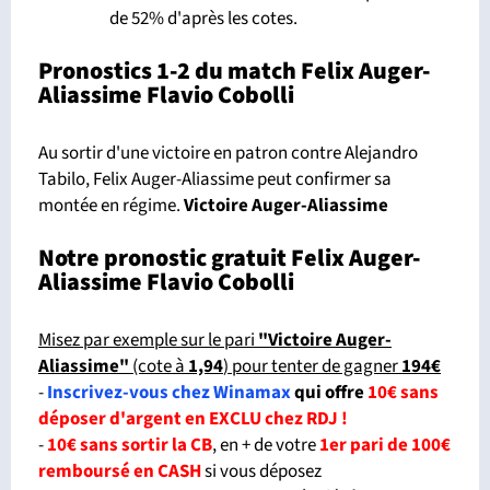
de 52% d'après les cotes.
Pronostics 1-2 du match Felix Auger-
Aliassime Flavio Cobolli
Au sortir d'une victoire en patron contre Alejandro
Tabilo, Felix Auger-Aliassime peut confirmer sa
montée en régime.
Victoire Auger-Aliassime
Notre pronostic gratuit Felix Auger-
Aliassime Flavio Cobolli
Misez par exemple sur le pari
"Victoire Auger-
Aliassime"
(cote à
1,94
) pour tenter de gagner
194€
-
Inscrivez-vous chez Winamax
qui offre
10€ sans
déposer d'argent en EXCLU chez RDJ !
-
10€ sans sortir la CB
, en + de votre
1er pari de 100€
remboursé en CASH
si vous déposez