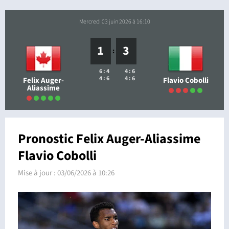
mercredi 03 juin 2026 à 16:10
1
3
:
6 : 4
4 : 6
4 : 6
4 : 6
Felix Auger-
Flavio Cobolli
Aliassime
Pronostic Felix Auger-Aliassime
Flavio Cobolli
Mise à jour :
03/06/2026 à 10:26