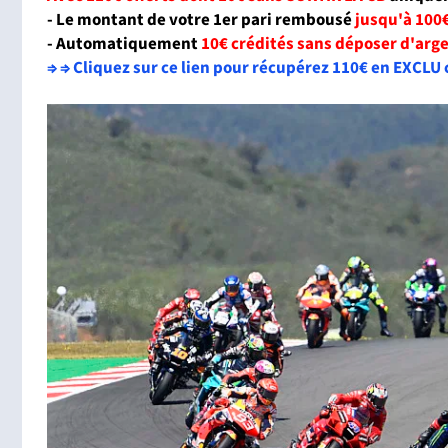
- Le montant de votre 1er pari rembousé
jusqu'à 100
- Automatiquement
10€ crédités sans déposer d'arg
⇒ ⇒ Cliquez sur ce lien pour récupérez 110€ en EXCL