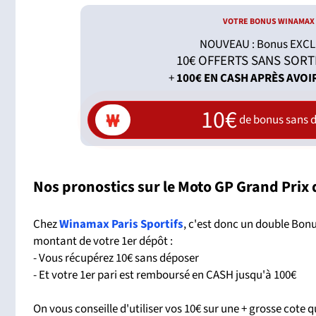
VOTRE BONUS WINAMAX
NOUVEAU : Bonus EXCL
10€ OFFERTS SANS SORT
+
100€ EN CASH
APRÈS AVOI
10€
de bonus sans 
Nos pronostics sur le Moto GP Grand Prix
Chez
Winamax Paris Sportifs
, c'est donc un double Bon
montant de votre 1er dépôt :
- Vous récupérez 10€ sans déposer
- Et votre 1er pari est remboursé en CASH jusqu'à 100€
On vous conseille d'utiliser vos 10€ sur une + grosse cote 