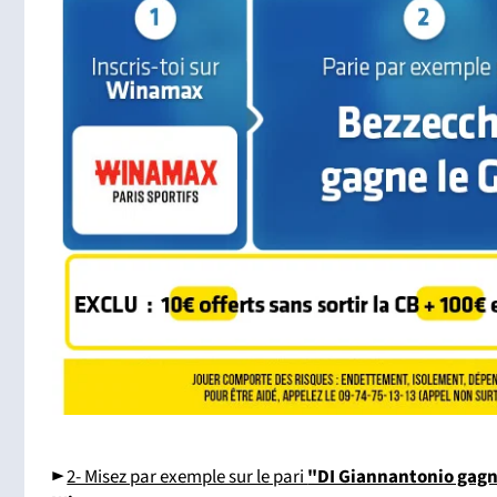
►
2- Misez par exemple sur le pari
"DI Giannantonio gagn