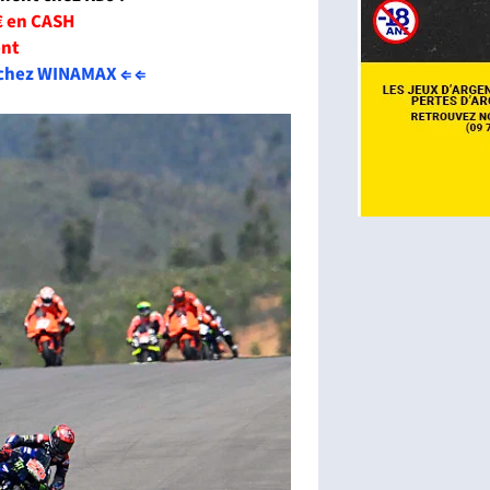
€ en CASH
ent
U chez WINAMAX ⇐ ⇐