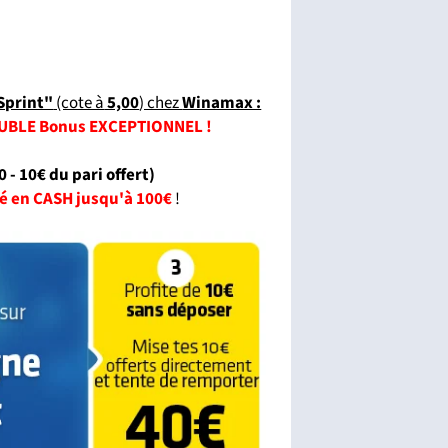
Sprint"
(cote à
5,00
) chez
Winamax :
UBLE Bonus EXCEPTIONNEL !
0 - 10€ du pari offert)
é en CASH jusqu'à 100€
!