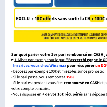
Sur quoi parier votre 1er pari remboursé en CASH j
►
1- Misez par exemple sur le pari
"Bezzecchi gagne le G
-
Inscrivez-vous chez Winamax
pour récupérer
un DO
- Déposez par exemple 100€ et misez-les sur ce pronostic
- Si le pari passe, vous remportez
350€
.
- Si le pari est perdant vous êtes
remboursé en CASH
et p
votre compte bancaire.
- Vous disposez
en + de vos 10€ récupérés
sans déposer 