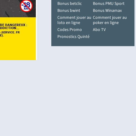
Bonus betclic
Bonus PMU Sport
Bonus bwint
Bonus Winamax
Comment jouer au
Comment jouer au
loto en ligne
poker en ligne
Codes Promo
Abo TV
Pronostics Quinté