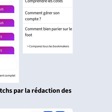
Comprendre les cotes
us
Comment gérer son
compte ?
us
Comment bien parier sur le
foot
s
> Comparez tous les bookmakers
s
ement complet
tchs par la rédaction des