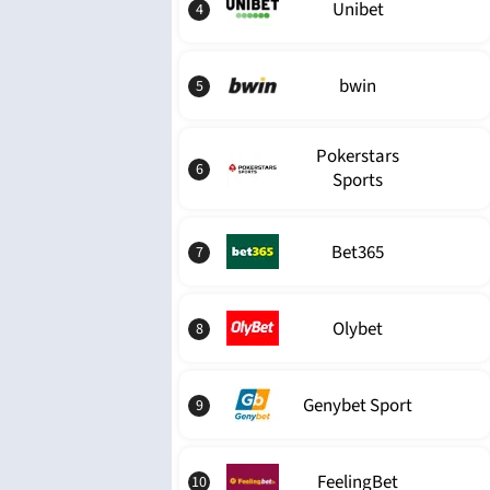
Unibet
4
bwin
5
Pokerstars
6
Sports
Bet365
7
Olybet
8
Genybet Sport
9
FeelingBet
10