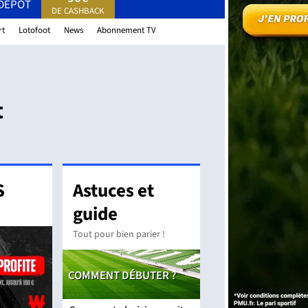
 DÉPÔT
DE CASHBACK
rt
Lotofoot
News
Abonnement TV
t
S
Astuces et
guide
Tout pour bien parier !
COMMENT DÉBUTER ?