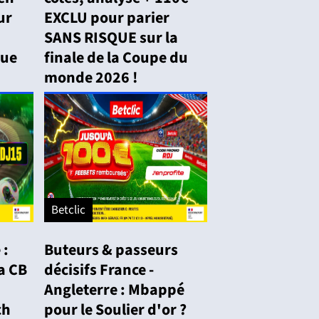
ur
EXCLU pour parier
SANS RISQUE sur la
gue
finale de la Coupe du
monde 2026 !
sur
La Coupe du Monde 2026 va
Vous
livrer son verdict ce dimanche
x ?Un
soir (21h) au MetLife Stadium de
New York.
Betclic
 :
Buteurs & passeurs
a CB
décisifs France -
Angleterre : Mbappé
ch
pour le Soulier d'or ?