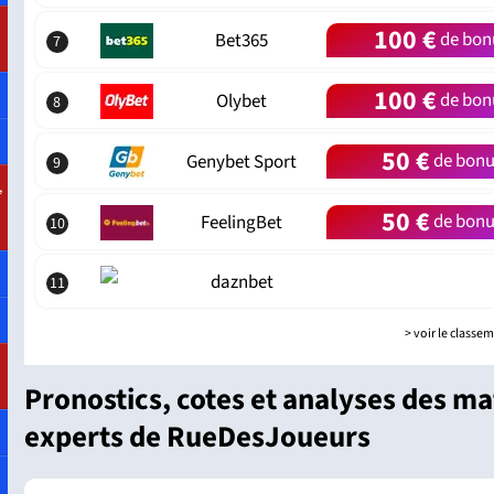
100 €
de bon
Bet365
7
100 €
de bon
Olybet
8
50 €
de bonu
Genybet Sport
9
,
50 €
de bonu
FeelingBet
10
daznbet
11
> voir le class
Pronostics, cotes et analyses des ma
experts de RueDesJoueurs