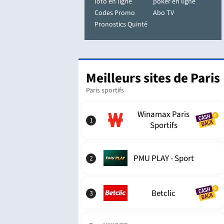
loto en ligne
poker en ligne
Codes Promo
Abo TV
Pronostics Quinté
Meilleurs sites de Paris
Paris sportifs
Winamax Paris
1
Sportifs
PMU PLAY - Sport
2
Betclic
3