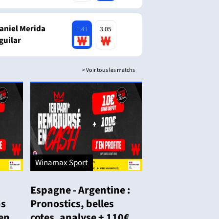
aniel Merida
1.41
3.05
guilar
> Voir tous les matchs
Winamax Sport
Espagne - Argentine :
ns
Pronostics, belles
 en
cotes, analyse + 110€