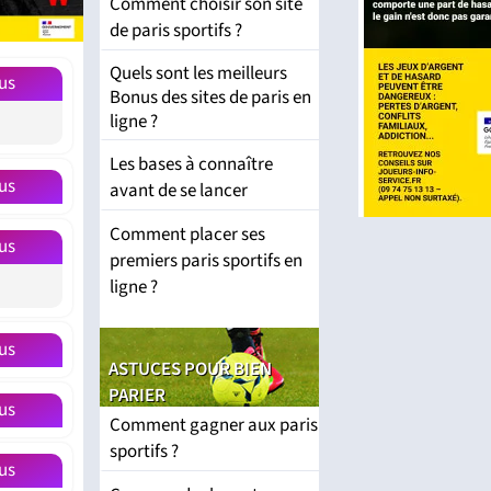
Comment choisir son site
de paris sportifs ?
Quels sont les meilleurs
us
Bonus des sites de paris en
ligne ?
Les bases à connaître
us
avant de se lancer
Comment placer ses
us
premiers paris sportifs en
ligne ?
us
ASTUCES POUR BIEN
PARIER
us
Comment gagner aux paris
sportifs ?
us