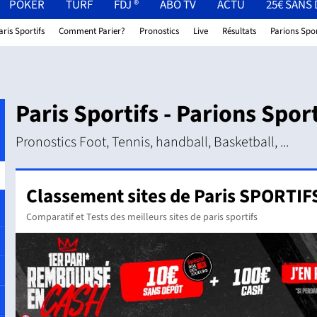
POKER
TURF
FDJ ®
ABO TV
ACTU
25€ SANS
aris Sportifs
Comment Parier?
Pronostics
Live
Résultats
Parions Spo
Paris Sportifs - Parions Spor
Pronostics Foot, Tennis, handball, Basketball, ...
Classement sites de Paris SPORTIF
Comparatif et Tests des meilleurs sites de paris sportifs