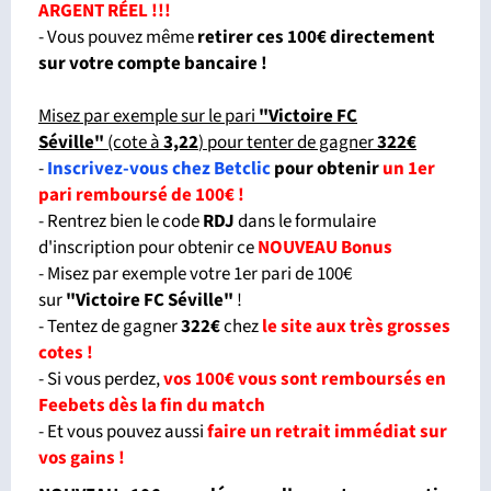
ARGENT RÉEL !!!
- Vous pouvez même
retirer ces 100€ directement
sur votre compte bancaire !
Misez par exemple sur le pari
"Victoire FC
Séville"
(cote à
3,22
) pour tenter de gagner
322€
-
Inscrivez-vous chez Betclic
pour obtenir
un 1er
pari remboursé de 100€ !
- Rentrez bien le code
RDJ
dans le formulaire
d'inscription pour obtenir ce
NOUVEAU Bonus
- Misez par exemple votre 1er pari de 100€
sur
"Victoire FC Séville
"
!
- Tentez de gagner
322€
chez
le site aux très grosses
cotes !
- Si vous perdez,
vos 100€ vous sont remboursés en
Feebets dès la fin du match
- Et vous pouvez aussi
faire un retrait immédiat sur
vos gains !