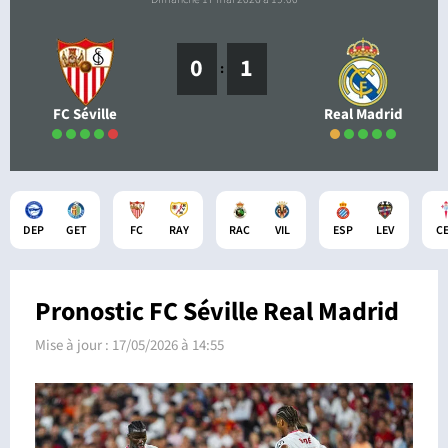
0
1
:
FC Séville
Real Madrid
DEP
GET
FC
RAY
RAC
VIL
ESP
LEV
C
Pronostic FC Séville Real Madrid
Mise à jour :
17/05/2026 à 14:55