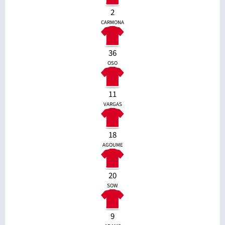
2
CARMONA
36
OSO
11
VARGAS
18
AGOUME
20
SOW
9