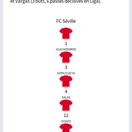
et Vargas (3 buts, 6 passes décisives en Liga).
FC Séville
1
VLACHODIMOS
3
AZPILICUETA
4
SALAS
12
SUAZO