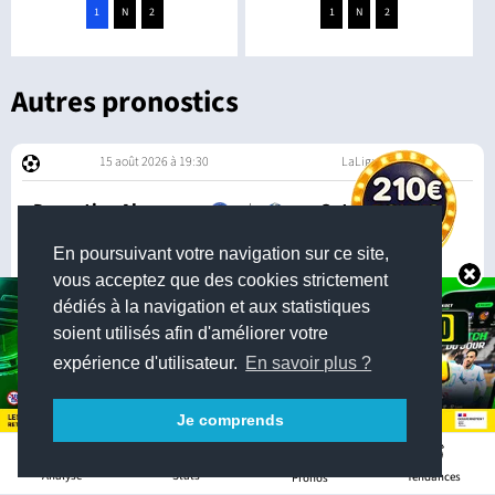
1
N
2
1
N
2
Autres pronostics
15 août 2026 à 19:30
LaLiga
Deportivo Alaves
/
Getafe
En poursuivant votre navigation sur ce site,
2.85
3.55
2.48
vous acceptez que des cookies strictement
dédiés à la navigation et aux statistiques
15 août 2026 à 21:30
LaLiga
soient utilisés afin d'améliorer votre
expérience d'utilisateur.
En savoir plus ?
FC Séville
/
Rayo Vallecano
3.40
2.25
3.20
Je comprends
5
16 août 2026 à 17:00
LaLiga
Stats
Analyse
Tendances
Pronos