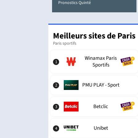
Pronostics Quinté
Meilleurs sites de Paris
Paris sportifs
Winamax Paris
1
Sportifs
PMU PLAY - Sport
2
Betclic
3
Unibet
4