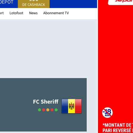
 DÉPÔT
DE CASHBACK
ort
Lotofoot
News
Abonnement TV
FC Sheriff