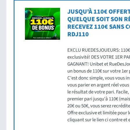
JUSQU'À 110€ OFFERT
QUELQUE SOIT SON RÉ
RECEVEZ 110€ SANS 
RDJ110
EXCLU RUEDESJOUEURS: 110€ O
exclusivité! DES VOTRE 1ER P
GAGNANT! Unibet et RueDesJoue
un bonus de 110€ sur votre 1er 
C'est donc simple, vous vous in
vous parier en argent réel vous
le résultat de votre pari. Facile
premier pari jusqu'à 110€ (mais
20€ ou 50€, vous serez recrédite
Offre exclusive et limitée pour
cliquant sur le lien ci contre et