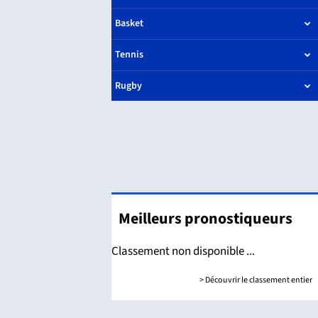
Basket
Tennis
Rugby
Meilleurs pronostiqueurs
Classement non disponible ...
> Découvrir le classement entier