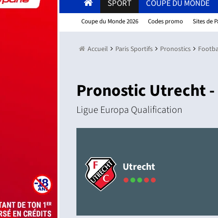
SPORT
COUPE DU MONDE
Coupe du Monde 2026
Codes promo
Sites de P
Accueil
Paris Sportifs
Pronostics
Footba
Pronostic Utrecht - 
Ligue Europa Qualification
Utrecht