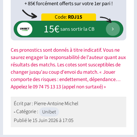
+ 85€ forcément offerts sur votre 1er pari !
Code:
RDJ15
15€
sans sortir la CB
Ces pronostics sont donnés à titre indicatif. Vous ne
saurez engager la responsabilité de l'auteur quant aux
résultats des matchs. Les cotes sont susceptibles de
changer jusqu'au coup d'envoi du match. « Jouer
comporte des risques : endettement, dépendance…
Appelez le 09 74 75 13 13 (appel non surtaxé) »
Écrit par :
Pierre-Antoine Michel
Catégorie :
Unibet
Publié le
15 Juin 2026 à 17:05