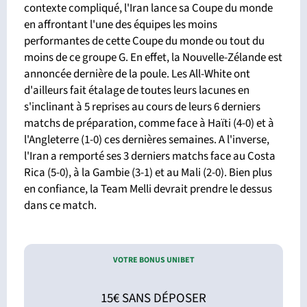
contexte compliqué, l'Iran lance sa Coupe du monde
en affrontant l'une des équipes les moins
performantes de cette Coupe du monde ou tout du
moins de ce groupe G. En effet, la Nouvelle-Zélande est
annoncée dernière de la poule. Les All-White ont
d'ailleurs fait étalage de toutes leurs lacunes en
s'inclinant à 5 reprises au cours de leurs 6 derniers
matchs de préparation, comme face à Haïti (4-0) et à
l'Angleterre (1-0) ces dernières semaines. A l'inverse,
l'Iran a remporté ses 3 derniers matchs face au Costa
Rica (5-0), à la Gambie (3-1) et au Mali (2-0). Bien plus
en confiance, la Team Melli devrait prendre le dessus
dans ce match.
VOTRE BONUS UNIBET
15€ SANS DÉPOSER