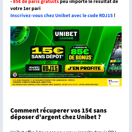
-
85€ de paris gratuits
peu importe le résultat de
votre 1er pari
Inscrivez-vous chez Unibet avec le code RDJ15
!
Comment récuperer vos 15€ sans
déposer d'argent chez Unibet ?