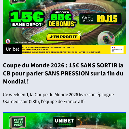
Unibet
Coupe du Monde 2026 : 15€ SANS SORTIR la
CB pour parier SANS PRESSION sur la fin du
Mondial !
Ce week-end, la Coupe du Monde 2026 livre son épilogue
!Samedi soir (23h), l'équipe de France affr