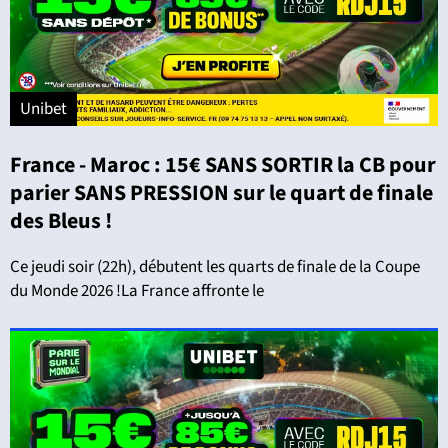
Unibet
France - Maroc : 15€ SANS SORTIR la CB pour
parier SANS PRESSION sur le quart de finale
des Bleus !
Ce jeudi soir (22h), débutent les quarts de finale de la Coupe
du Monde 2026 !La France affronte le