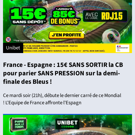
Unibet
France - Espagne : 15€ SANS SORTIR la CB
pour parier SANS PRESSION sur la demi-
finale des Bleus !
Ce mardi soir (21h), débute le dernier carré de ce Mondial
! L'Equipe de France affronte l'Espagn