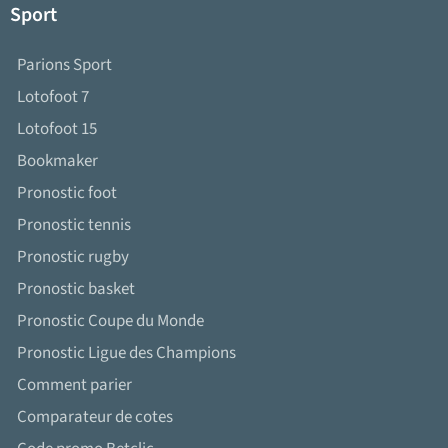
Sport
Parions Sport
Lotofoot 7
Lotofoot 15
Bookmaker
Pronostic foot
Pronostic tennis
Pronostic rugby
Pronostic basket
Pronostic Coupe du Monde
Pronostic Ligue des Champions
Comment parier
Comparateur de cotes