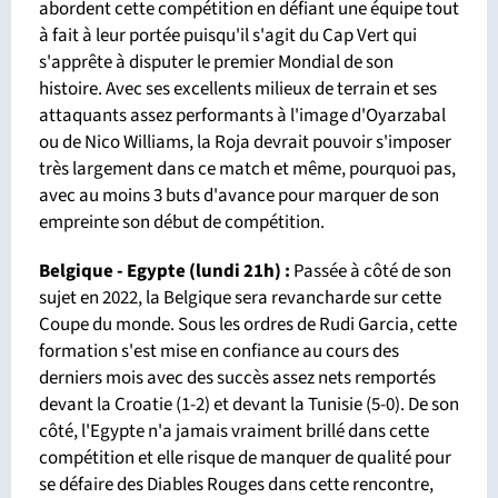
abordent cette compétition en défiant une équipe tout
à fait à leur portée puisqu'il s'agit du Cap Vert qui
s'apprête à disputer le premier Mondial de son
histoire. Avec ses excellents milieux de terrain et ses
attaquants assez performants à l'image d'Oyarzabal
ou de Nico Williams, la Roja devrait pouvoir s'imposer
très largement dans ce match et même, pourquoi pas,
avec au moins 3 buts d'avance pour marquer de son
empreinte son début de compétition.
Belgique - Egypte (lundi 21h) :
Passée à côté de son
sujet en 2022, la Belgique sera revancharde sur cette
Coupe du monde. Sous les ordres de Rudi Garcia, cette
formation s'est mise en confiance au cours des
derniers mois avec des succès assez nets remportés
devant la Croatie (1-2) et devant la Tunisie (5-0). De son
côté, l'Egypte n'a jamais vraiment brillé dans cette
compétition et elle risque de manquer de qualité pour
se défaire des Diables Rouges dans cette rencontre,