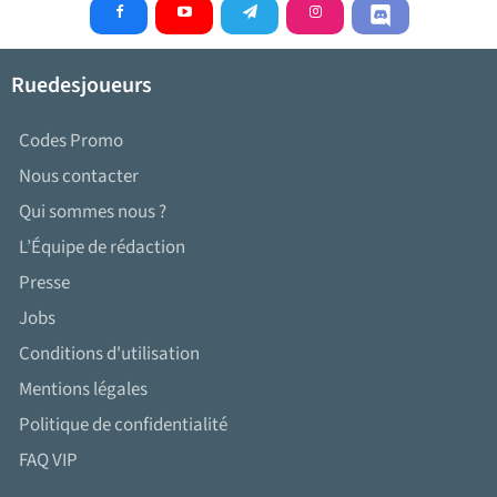
Ruedesjoueurs
Codes Promo
Nous contacter
Qui sommes nous ?
L’Équipe de rédaction
Presse
Jobs
Conditions d'utilisation
Mentions légales
Politique de confidentialité
FAQ VIP