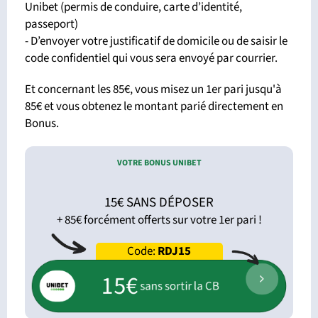
Unibet (permis de conduire, carte d’identité,
passeport)
- D’envoyer votre justificatif de domicile ou de saisir le
code confidentiel qui vous sera envoyé par courrier.
Et concernant les 85€, vous misez un 1er pari jusqu'à
85€ et vous obtenez le montant parié directement en
Bonus.
VOTRE BONUS UNIBET
15€ SANS DÉPOSER
+ 85€ forcément offerts sur votre 1er pari !
Code:
RDJ15
15€
sans sortir la CB