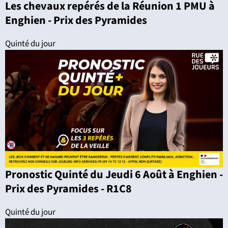
Les chevaux repérés de la Réunion 1 PMU à
Enghien - Prix des Pyramides
Quinté du jour
Pronostic Quinté du Jeudi 6 Août à Enghien -
Prix des Pyramides - R1C8
Quinté du jour