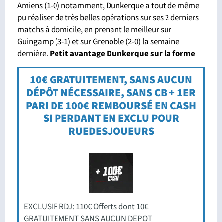
Amiens (1-0) notamment, Dunkerque a tout de même
pu réaliser de très belles opérations sur ses 2 derniers
matchs à domicile, en prenant le meilleur sur
Guingamp (3-1) et sur Grenoble (2-0) la semaine
dernière.
Petit avantage Dunkerque sur la forme
10€ GRATUITEMENT, SANS AUCUN
DÉPÔT NÉCESSAIRE, SANS CB + 1ER
PARI DE 100€ REMBOURSÉ EN CASH
SI PERDANT EN EXCLU POUR
RUEDESJOUEURS
EXCLUSIF RDJ: 110€ Offerts dont 10€
GRATUITEMENT SANS AUCUN DEPOT