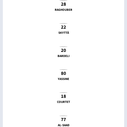
28
RAGHOUBER
22
SKYTTÄ
20
BARDELI
80
YASSINE
18
COURTET
77
AL-SAAD