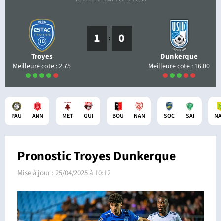
1
0
:
Troyes
Dunkerque
Meilleure cote : 2.75
Meilleure cote : 16.00
PAU
ANN
MET
GUI
BOU
NAN
SOC
SAI
N
Pronostic Troyes Dunkerque
Mise à jour :
25/04/2025 à 10:12