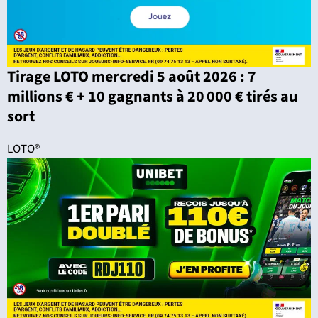
Tirage LOTO mercredi 5 août 2026 : 7
millions € + 10 gagnants à 20 000 € tirés au
sort
LOTO®