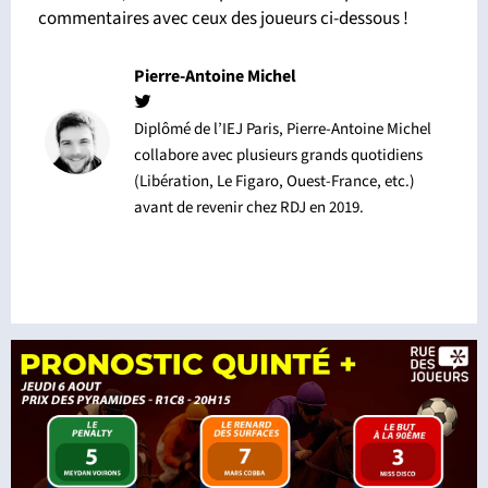
commentaires avec ceux des joueurs ci-dessous !
Pierre-Antoine Michel
Diplômé de l’IEJ Paris, Pierre-Antoine Michel
collabore avec plusieurs grands quotidiens
(Libération, Le Figaro, Ouest-France, etc.)
avant de revenir chez RDJ en 2019.