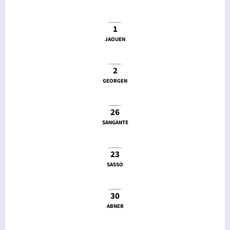
1
JAOUEN
2
GEORGEN
26
SANGANTE
23
SASSO
30
ABNER