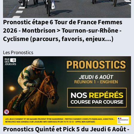
Pronostic étape 6 Tour de France Femmes
2026 - Montbrison > Tournon-sur-Rhône -
Cyclisme (parcours, favoris, enjeux...)
Les Pronostics
Pronostics Quinté et Pick 5 du Jeudi 6 Août -