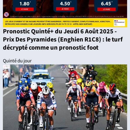
Pronostic Quinté+ du Jeudi 6 Août 2025 -
Prix Des Pyramides (Enghien R1C8) : le turf
décrypté comme un pronostic foot
Quinté du jour