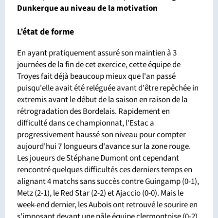
Dunkerque
au niveau de la motivation
L’état de forme
En ayant pratiquement assuré son maintien à 3
journées de la fin de cet exercice, cette équipe de
Troyes fait déjà beaucoup mieux que l'an passé
puisqu'elle avait été reléguée avant d'être repêchée in
extremis avant le début de la saison en raison de la
rétrogradation des Bordelais. Rapidement en
difficulté dans ce championnat, l'Estac a
progressivement haussé son niveau pour compter
aujourd'hui 7 longueurs d'avance sur la zone rouge.
Les joueurs de Stéphane Dumont ont cependant
rencontré quelques difficultés ces derniers temps en
alignant 4 matchs sans succès contre Guingamp (0-1),
Metz (2-1), le Red Star (2-2) et Ajaccio (0-0). Mais le
week-end dernier, les Aubois ont retrouvé le sourire en
s'imposant devant une pâle équipe clermontoise (0-2).