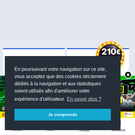
Pronostic de
Pronostic des
nos experts
bookmakers
En poursuivant votre navigation sur ce site,
Troyes ne perd pas ?
vous acceptez que des cookies strictement
1
N
2
1
N
2
dédiés à la navigation et aux statistiques
soient utilisés afin d'améliorer votre
expérience d'utilisateur.
En savoir plus ?
Autres pronostics
Je comprends
8
08 août 2026 à 20:45
Ligue 2
Stats
Analyse
Tendances
Pronos