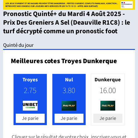
Pronostic Quinté+ du Mardi 4 Août 2025 -
Prix Des Greniers A Sel (Deauville R1C8) : le
turf décrypté comme un pronostic foot
Quinté du jour
Meilleures cotes Troyes Dunkerque
Troyes
Nul
Dunkerque
2.75
3.80
16.00
Je parie
Je parie
Je parie
Cliquez sur le résultat de votre choix, inscrivez-vous et