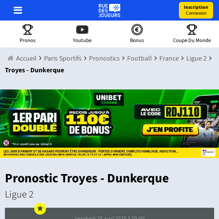
Inscription
Connexion
Pronos
Youtube
Bonus
Coupe Du Monde
Accueil
Paris Sportifs
Pronostics
Football
France
Ligue 2
Troyes - Dunkerque
Pronostic Troyes - Dunkerque
Ligue 2
vendredi 25 avril 2025 à 20:00