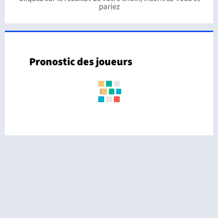
pariez
Pronostic des joueurs