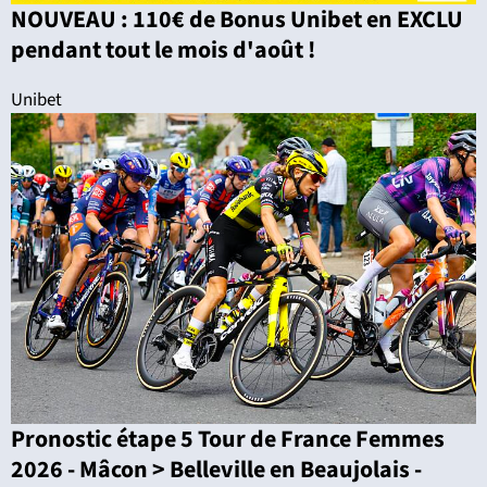
NOUVEAU : 110€ de Bonus Unibet en EXCLU
pendant tout le mois d'août !
Unibet
Pronostic étape 5 Tour de France Femmes
2026 - Mâcon > Belleville en Beaujolais -