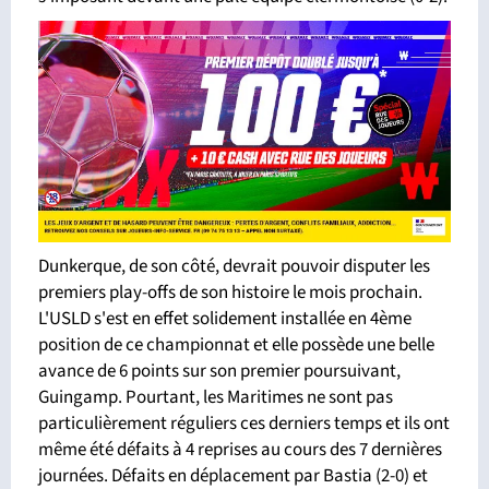
Dunkerque, de son côté, devrait pouvoir disputer les
premiers play-offs de son histoire le mois prochain.
L'USLD s'est en effet solidement installée en 4ème
position de ce championnat et elle possède une belle
avance de 6 points sur son premier poursuivant,
Guingamp. Pourtant, les Maritimes ne sont pas
particulièrement réguliers ces derniers temps et ils ont
même été défaits à 4 reprises au cours des 7 dernières
journées. Défaits en déplacement par Bastia (2-0) et