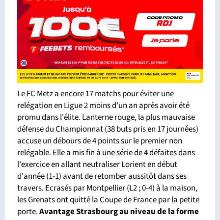
Le FC Metz a encore 17 matchs pour éviter une
relégation en Ligue 2 moins d'un an après avoir été
promu dans l'élite. Lanterne rouge, la plus mauvaise
défense du Championnat (38 buts pris en 17 journées)
accuse un débours de 4 points sur le premier non
relégable. Elle a mis fin à une série de 4 défaites dans
l'exercice en allant neutraliser Lorient en début
d'année (1-1) avant de retomber aussitôt dans ses
travers. Ecrasés par Montpellier (L2 ; 0-4) à la maison,
les Grenats ont quitté la Coupe de France par la petite
porte.
Avantage Strasbourg
au niveau de la forme