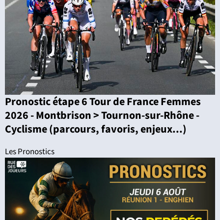
Pronostic étape 6 Tour de France Femmes
2026 - Montbrison > Tournon-sur-Rhône -
Cyclisme (parcours, favoris, enjeux...)
Les Pronostics