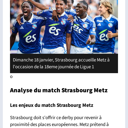
Dimanche 18 janvier, Strasbourg accueille Metz à
l'occasion de la 18eme journée de Ligue 1
o
Analyse du match Strasbourg Metz
Les enjeux du match Strasbourg Metz
Strasbourg doit s'offrir ce derby pour revenir à
proximité des places européennes. Metz prétend à