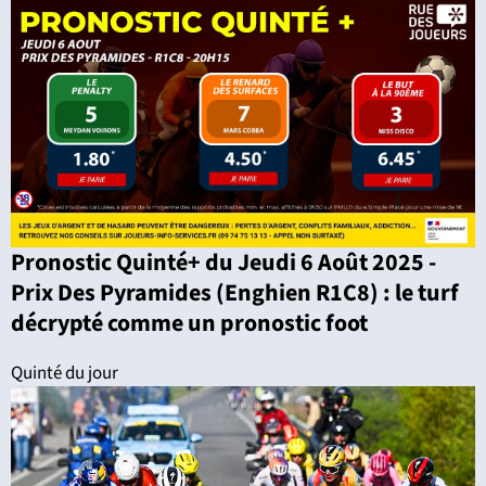
Pronostic Quinté+ du Jeudi 6 Août 2025 -
Prix Des Pyramides (Enghien R1C8) : le turf
décrypté comme un pronostic foot
Quinté du jour