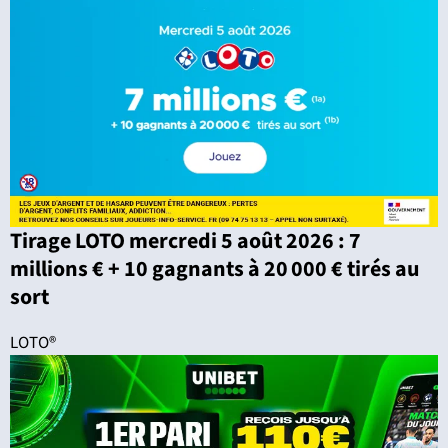
Tirage LOTO mercredi 5 août 2026 : 7
millions € + 10 gagnants à 20 000 € tirés au
sort
LOTO®