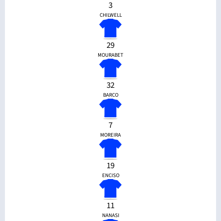
3
CHILWELL
29
MOURABET
32
BARCO
7
MOREIRA
19
ENCISO
11
NANASI