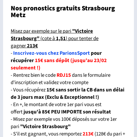
Nos pronostics gratuits Strasbourg
Metz
Misez par exemple sur le pari
"Victoire
Strasbourg"
(cote à
1,51
) pour tenter de
gagner
213€
-
Inscrivez-vous chez ParionsSport
pour
récupérer
15€ sans dépôt (jusqu'au 23/02
seulement !)
- Rentrez bien le code
RDJ15
dans le formulaire
d'inscription et validez votre compte
- Vous récupérez
15€ sans sortir la CB dans un délai
de 3 jours max (Exclu & Exceptionnel !)
- En +, le montant de votre 1er pari vous est
offert
jusqu'à 85€ PEU IMPORTE son résultat
- Misez par exemple vos 100€ déposés sur votre 1er
pari
"Victoire Strasbourg"
- S'il est gagnant, vous remportez
213€
(128€ du pari +