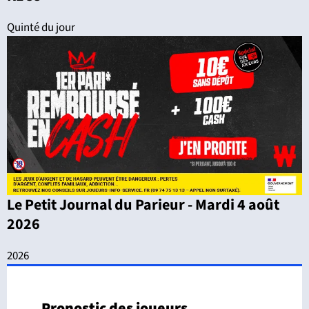
Quinté du jour
Le Petit Journal du Parieur - Mardi 4 août
2026
2026
Pronostic des joueurs