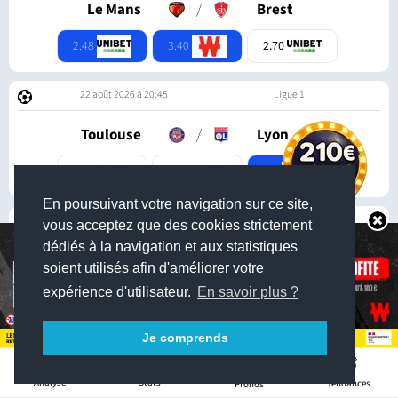
Le Mans
/
Brest
2.48
3.40
2.70
22 août 2026 à 20:45
Ligue 1
Toulouse
/
Lyon
1.98
3.60
3.60
En poursuivant votre navigation sur ce site,
23 août 2026 à 15:00
Ligue 1
vous acceptez que des cookies strictement
dédiés à la navigation et aux statistiques
Angers
/
Lille
soient utilisés afin d'améliorer votre
expérience d'utilisateur.
En savoir plus ?
1.65
5.10
3.75
Je comprends
4
Stats
Analyse
Tendances
Pronos