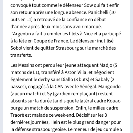
convoqué tout comme le défenseur Sow qui fait enfin
son retour après une longue absence. Panichelli (10
buts en L1) a retrouvé de la confiance en début
d'année après deux mois sans avoir marqué.
L'Argentin a fait trembler les filets à Nice et a participé
à la fête en Coupe de France. Le défenseur inutilisé
Sobol vient de quitter Strasbourg sur le marché des
transferts.
Les Messins ont perdu leur jeune attaquant Madjo (5
matchs de L1), transféré à Aston Villa, et négocient
également le derby sans Diallo (3 buts) et Sabaly (2
passes), engagés à la CAN avec le Sénégal. Mangondo
(aucun match) et Sy (gardien remplaçant) restent
absents sur la durée tandis que le latéral cadre Kouao
purge un match de suspension. Enfin, le milieu cadre
Traoré est malade ce week-end. Décisif sur les 3
dernières journées, Hein est le plus grand danger pour
la défense strasbourgeoise. Le meneur de jeu cumule 5