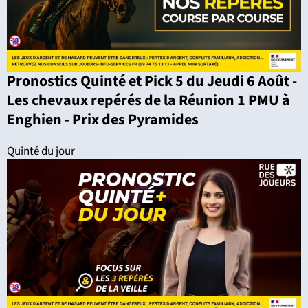
Pronostics Quinté et Pick 5 du Jeudi 6 Août -
Les chevaux repérés de la Réunion 1 PMU à
Enghien - Prix des Pyramides
Quinté du jour