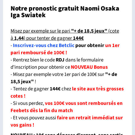
Notre pronostic gratuit Naomi Osaka
Iga Swiatek
Misez par exemple sur le pari
"+ de 18,5 jeux"
(cote
à
1,44
) pour tenter de gagner
144€
-
Inscrivez-vous chez Betclic
pour obtenir
un 1er
pari remboursé de 100€ !
- Rentrez bien le code
RDJ
dans le formulaire
d'inscription pour obtenir ce
NOUVEAU Bonus
- Misez par exemple votre 1er pari de 100€ sur
"
+ de
18,5 jeux
"
!
- Tentez de gagner
144€
chez
le site aux très grosses
cotes !
- Si vous perdez,
vos 100€ vous sont remboursés en
Feebets dès la fin du match
- Et vous pouvez aussi
faire un retrait immédiat sur
vos gains !