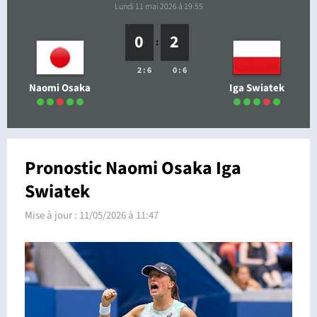
lundi 11 mai 2026 à 19:55
0
2
:
2 : 6
0 : 6
Naomi Osaka
Iga Swiatek
Pronostic Naomi Osaka Iga
Swiatek
Mise à jour :
11/05/2026 à 11:47