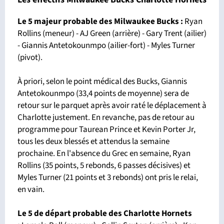
Le 5 majeur probable des Milwaukee Bucks :
Ryan
Rollins (meneur) - AJ Green (arrière) - Gary Trent (ailier)
- Giannis Antetokounmpo (ailier-fort) - Myles Turner
(pivot).
À priori, selon le point médical des Bucks, Giannis
Antetokounmpo (33,4 points de moyenne) sera de
retour sur le parquet après avoir raté le déplacement à
Charlotte justement. En revanche, pas de retour au
programme pour Taurean Prince et Kevin Porter Jr,
tous les deux blessés et attendus la semaine
prochaine. En l'absence du Grec en semaine, Ryan
Rollins (35 points, 5 rebonds, 6 passes décisives) et
Myles Turner (21 points et 3 rebonds) ont pris le relai,
en vain.
Le 5 de départ probable des Charlotte Hornets