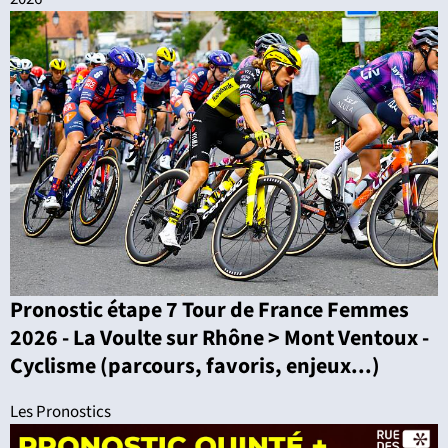
Pronostic étape 7 Tour de France Femmes
2026 - La Voulte sur Rhône > Mont Ventoux -
Cyclisme (parcours, favoris, enjeux...)
Les Pronostics