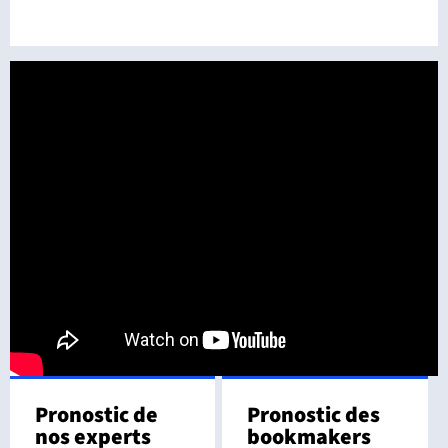
Pronostic de
Pronostic des
nos experts
bookmakers