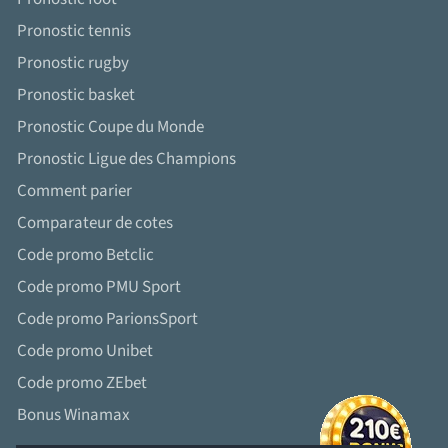
Pronostic tennis
Pronostic rugby
Pronostic basket
Pronostic Coupe du Monde
Pronostic Ligue des Champions
Comment parier
Comparateur de cotes
Code promo Betclic
Code promo PMU Sport
Code promo ParionsSport
Code promo Unibet
Code promo ZEbet
Bonus Winamax