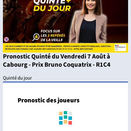
Pronostic Quinté du Vendredi 7 Août à
Cabourg - Prix Bruno Coquatrix - R1C4
Quinté du jour
Pronostic des joueurs