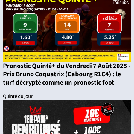
Pronostic Quinté+ du Vendredi 7 Août 2025 -
Prix Bruno Coquatrix (Cabourg R1C4) : le
turf décrypté comme un pronostic foot
Quinté du jour