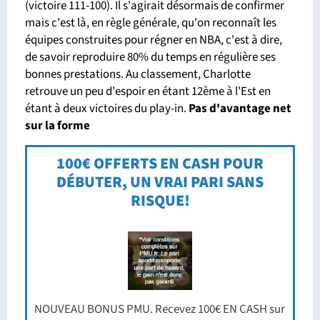
(victoire 111-100). Il s'agirait désormais de confirmer
mais c'est là, en règle générale, qu'on reconnaît les
équipes construites pour régner en NBA, c'est à dire,
de savoir reproduire 80% du temps en régulière ses
bonnes prestations. Au classement, Charlotte
retrouve un peu d'espoir en étant 12ème à l'Est en
étant à deux victoires du play-in.
Pas d'avantage net
sur la forme
100€ OFFERTS EN CASH POUR
DÉBUTER, UN VRAI PARI SANS
RISQUE!
NOUVEAU BONUS PMU. Recevez 100€ EN CASH sur