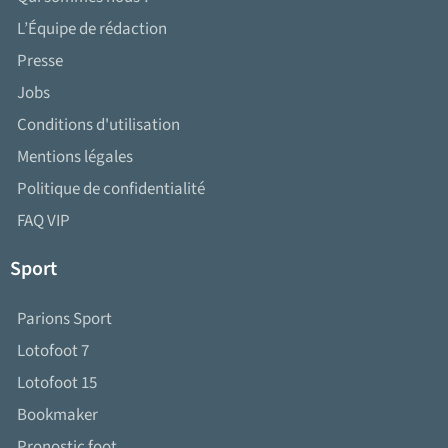
L’Équipe de rédaction
Presse
Jobs
Conditions d'utilisation
Mentions légales
Politique de confidentialité
FAQ VIP
Sport
Parions Sport
Lotofoot 7
Lotofoot 15
Bookmaker
Pronostic foot