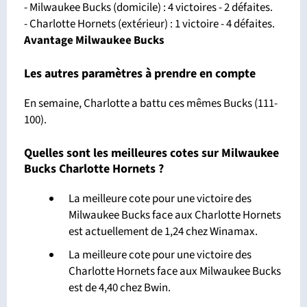
- Milwaukee Bucks (domicile) : 4 victoires - 2 défaites.
- Charlotte Hornets (extérieur) : 1 victoire - 4 défaites.
Avantage Milwaukee Bucks
Les autres paramètres à prendre en compte
En semaine, Charlotte a battu ces mêmes Bucks (111-
100).
Quelles sont les meilleures cotes sur Milwaukee
Bucks Charlotte Hornets ?
La meilleure cote pour une victoire des
Milwaukee Bucks face aux Charlotte Hornets
est actuellement de 1,24 chez Winamax.
La meilleure cote pour une victoire des
Charlotte Hornets face aux Milwaukee Bucks
est de 4,40 chez Bwin.