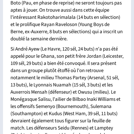
Boto (Pau, en phase de reprise) ne seront toujours pas
aptes à jouer. On trouve aussi dans cette équipe
l'intéressant Rakotoharimalala (14 buts en sélection)
et le prolifique Rayan Raveloson (Young Boys de
Berne, ex-Auxerre, 8 buts en sélections) qui a inscrit un
doublé la semaine dernière.
Si André Ayew (Le Havre, 120 sél, 24 buts) n'a pas été
appelé pour le Ghana, son petit frère Jordan (Leicester,
109 sél, 29 buts) a bien été convoqué. Il sera présent
dans un groupe plutôt étoffé où l'on retrouve
notamment le milieu Thomas Partey (Arsenal, 51 sél,
13 buts), le Lyonnais Nuamah (15 sél, 3 buts) et les
Auxerrois Mensah (défenseur) et Owusu (milieu). Le
Monégasque Salisu, l'ailier de Bilbao Inaki Williams et
les offensifs Semenyo (Bournemouth), Sulemana
(Southampton) et Kudus (West Ham, 39 sél, 11 buts)
devraient également tous figurer sur la feuille de
match. Les défenseurs Seidu (Rennes) et Lamptey