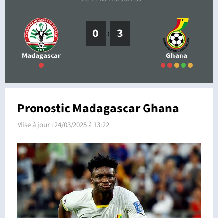
0
3
:
Madagascar
Ghana
Pronostic Madagascar Ghana
Mise à jour :
24/03/2025 à 13:22