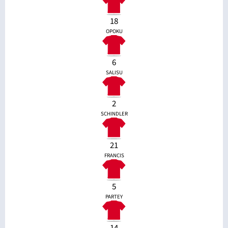
18
OPOKU
6
SALISU
2
SCHINDLER
21
FRANCIS
5
PARTEY