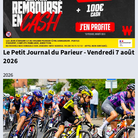
Le Petit Journal du Parieur - Vendredi 7 août
2026
2026