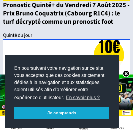
Pronostic Quinté+ du Vendredi 7 Août 2025 -
Prix Bruno Coquatrix (Cabourg R1C4) : le
turf décrypté comme un pronostic foot
Quinté du jour
Pronostic des joueurs
En poursuivant votre navigation sur ce site,
vous acceptez que des cookies strictement
dédiés à la navigation et aux statistiques
soient utilisés afin d'améliorer votre
expérience d'utilisateur.
En savoir plus ?
Je comprends
4
Stats
Analyse
Tendances
Pronos