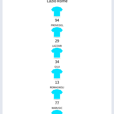
Lazio Rome
94
PROVEDEL
29
LAZZARI
34
GILA
13
ROMAGNOLI
77
MARUSIC