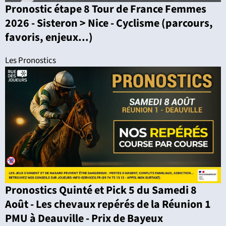
Pronostic étape 8 Tour de France Femmes
2026 - Sisteron > Nice - Cyclisme (parcours,
favoris, enjeux...)
Les Pronostics
Pronostics Quinté et Pick 5 du Samedi 8
Août - Les chevaux repérés de la Réunion 1
PMU à Deauville - Prix de Bayeux