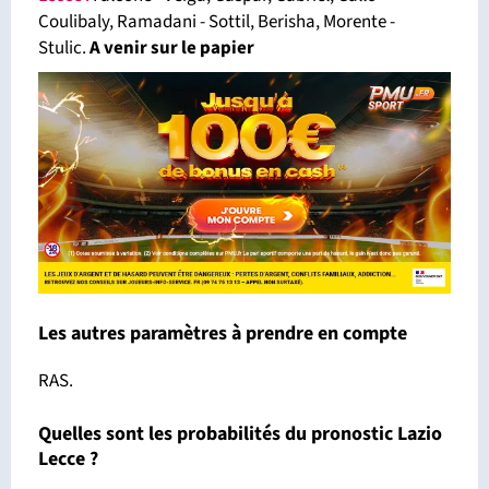
Coulibaly, Ramadani - Sottil, Berisha, Morente -
Stulic.
A venir sur le papier
Les autres paramètres à prendre en compte
RAS.
Quelles sont les probabilités du pronostic Lazio
Lecce ?