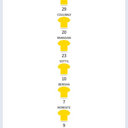
29
COULIBALY
20
RAMADANI
23
SOTTIL
10
BERISHA
7
MORENTE
9