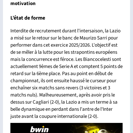
motivation
L’état de forme
Interdite de recrutement durant l'intersaison, la Lazio
a misé sur le retour sur le banc de Maurizo Sarri pour
performer dans cet exercice 2025/2026. L'objectif est
de se mêler à la lutte pour les strapontins européens
mais la concurrence est féroce. Les Biancocelesti sont
actuellement 9èmes de Serie A et comptent 5 points de
retard sur la 6ème place. Pas au point en début de
championnat, ils ont ensuite haussé le curseur pour
enchaîner six matchs sans revers (3 victoires et 3
matchs nuls). Malheureusement, après avoir pris le
dessus sur Cagliari (2-0), la Lazio a mis un terme à sa
belle dynamique en perdant dans l'antre de l'Inter
juste avant la coupure internationale (2-0).