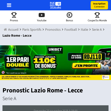
Inscription
Connexion
Pronos
Youtube
Bonus
Coupe Du Monde
Accueil
Paris Sportifs
Pronostics
Football
Italie
Serie A
Lazio Rome - Lecce
Pronostic Lazio Rome - Lecce
Serie A
dimanche 23 novembre 2025 à 18:00