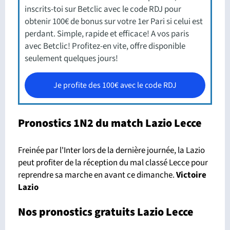
inscrits-toi sur Betclic avec le code RDJ pour
obtenir 100€ de bonus sur votre 1er Pari si celui est
perdant. Simple, rapide et efficace! A vos paris
avec Betclic! Profitez-en vite, offre disponible
seulement quelques jours!
Je profite des 100€ avec le code RDJ
Pronostics 1N2 du match Lazio Lecce
Freinée par l'Inter lors de la dernière journée, la Lazio
peut profiter de la réception du mal classé Lecce pour
reprendre sa marche en avant ce dimanche.
Victoire
Lazio
Nos pronostics gratuits Lazio Lecce