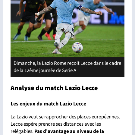
Dimanche, la Lazio Rome reçoit Lecce dans le cadre
de la 12ème journée de Serie A
Analyse du match Lazio Lecce
Les enjeux du match Lazio Lecce
La Lazio veut se rapprocher des places européennes.
Lecce espère prendre ses distances avec les
relégables.
Pas d'avantage
au niveau de la