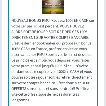
NOUVEAU BONUS PMU. Recevez 100€ EN CASH sur
votre 1er pari s'il est perdant. VOUS POUVEZ
ALORS SOIT REJOUER SOIT RETIRER CES 100€
DIRECTEMENT SUR VOTRE COMPTE BANCAIRE.
C'est le dernier bookmaker qui propose un bonus
100% CASH en France, profitez-en vite en vous
inscrivant chez PMU Sport avec le lien ci-dessous.
Le principe est simple, vous déposez, vous faites
votre premier pari jusqu'à 100€. Si celui s'avère
perdant vous récupérer vos 100€ en CASH et vous
pouvez soit les rejouer soit les retirer directement
sur votre compte bancaire. C'est donc bien 100€
OFFERTS sans risque et sans perdre 1€! Profitez en
vite cette offre risque de ne pas durer très
longtemps.