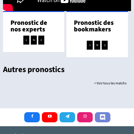
Pronostic de
Pronostic des
nos experts
bookmakers
1
N
2
1
N
2
Autres pronostics
> Voir tous les matchs