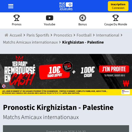
Inscription
Connexion
Pronos
Youtube
Bonus
Coupe Du Monde
Accueil
Paris Sportifs
Pronostics
Football
International
Matchs Amicaux internationaux
Kirghizistan - Palestine
Pronostic Kirghizistan - Palestine
Matchs Amicaux internationaux
samedi 06 juin 2026 à 16:30