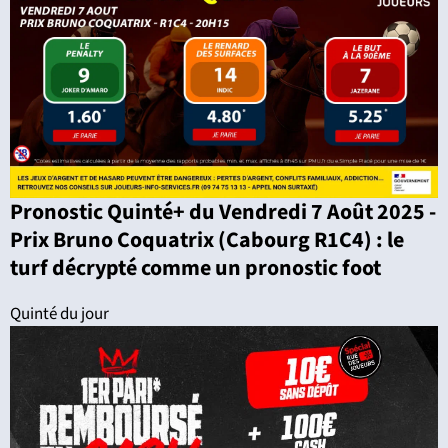
Pronostic Quinté+ du Vendredi 7 Août 2025 -
Prix Bruno Coquatrix (Cabourg R1C4) : le
turf décrypté comme un pronostic foot
Quinté du jour