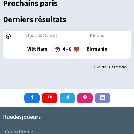
Prochains paris
Derniers résultats
18 juillet 2026 à 14:00
Friendlies
Viêt Nam
4
-
0
Birmanie
> Voir tous les matchs
Ruedesjoueurs
Codes Promo