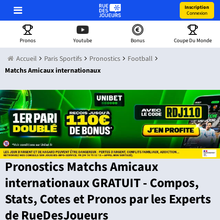
Inscription
Connexion
Pronos
Youtube
Bonus
Coupe Du Monde
Accueil
Paris Sportifs
Pronostics
Football
Matchs Amicaux internationaux
Pronostics Matchs Amicaux
internationaux GRATUIT - Compos,
Stats, Cotes et Pronos par les Experts
de RueDesJoueurs