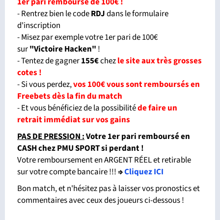
1er pari remboursé de 100€ !
- Rentrez bien le code
RDJ
dans le formulaire
d'inscription
- Misez par exemple votre 1er pari de 100€
sur
"Victoire Hacken
"
!
- Tentez de gagner
155€
chez
le site aux très grosses
cotes !
- Si vous perdez,
vos 100€ vous sont remboursés en
Freebets dès la fin du match
- Et vous bénéficiez de la possibilité
de faire un
retrait immédiat sur vos gains
PAS DE PRESSION :
Votre 1er pari remboursé en
CASH chez PMU SPORT si perdant
!
Votre remboursement en ARGENT RÉEL et retirable
sur votre compte bancaire !!!
⇒
Cliquez ICI
Bon match, et n'hésitez pas à laisser vos pronostics et
commentaires avec ceux des joueurs ci-dessous !