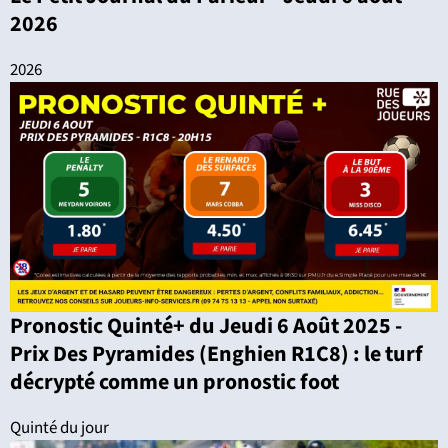
2026
2026
Pronostic Quinté+ du Jeudi 6 Août 2025 -
Prix Des Pyramides (Enghien R1C8) : le turf
décrypté comme un pronostic foot
Quinté du jour