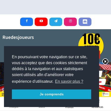
Ruedesjoueurs
Codes Promo
En poursuivant votre navigation sur ce site,
Nous contacter
vous acceptez que des cookies strictement
Qui sommes nous ?
dédiés à la navigation et aux statistiques
L’Équipe de rédaction
soient utilisés afin d'améliorer votre
Presse
expérience d'utilisateur.
En savoir plus ?
Jobs
Je comprends
Conditions d'utilisation
8
Mentions légales
Stats
Analyse
Tendances
Pronos