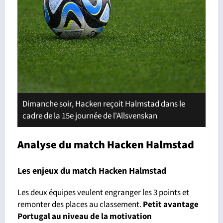
Dimanche soir, Hacken reçoit Halmstad dans le
cadre de la 15e journée de l'Allsvenskan
Analyse du match Hacken Halmstad
Les enjeux du match Hacken Halmstad
Les deux équipes veulent engranger les 3 points et
remonter des places au classement.
Petit avantage
Portugal
au niveau de la motivation