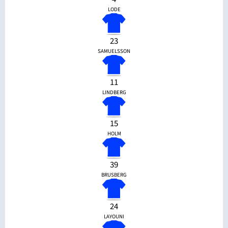
LODE
23
SAMUELSSON
11
LINDBERG
15
HOLM
39
BRUSBERG
24
LAYOUNI