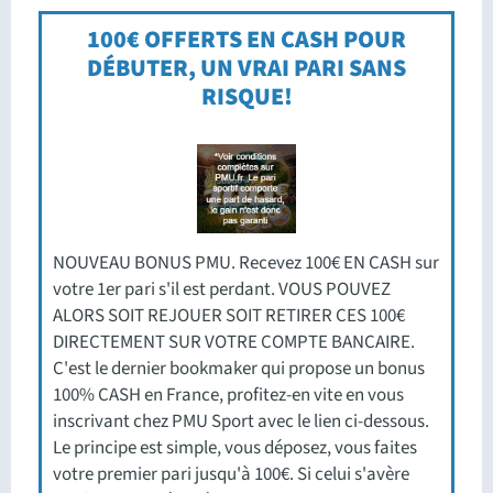
100€ OFFERTS EN CASH POUR
DÉBUTER, UN VRAI PARI SANS
RISQUE!
NOUVEAU BONUS PMU. Recevez 100€ EN CASH sur
votre 1er pari s'il est perdant. VOUS POUVEZ
ALORS SOIT REJOUER SOIT RETIRER CES 100€
DIRECTEMENT SUR VOTRE COMPTE BANCAIRE.
C'est le dernier bookmaker qui propose un bonus
100% CASH en France, profitez-en vite en vous
inscrivant chez PMU Sport avec le lien ci-dessous.
Le principe est simple, vous déposez, vous faites
votre premier pari jusqu'à 100€. Si celui s'avère