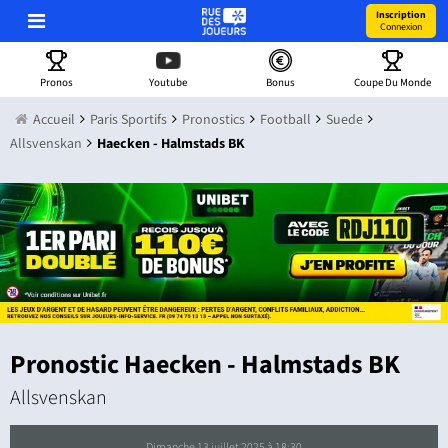
Inscription
Connexion
Pronos
Youtube
Bonus
Coupe Du Monde
Accueil
Paris Sportifs
Pronostics
Football
Suede
Allsvenskan
Haecken - Halmstads BK
Pronostic Haecken - Halmstads BK
Allsvenskan
dimanche 13 juillet 2025 à 18:30