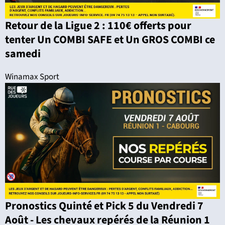
Retour de la Ligue 2 : 110€ offerts pour
tenter Un COMBI SAFE et Un GROS COMBI ce
samedi
Winamax Sport
Pronostics Quinté et Pick 5 du Vendredi 7
Août - Les chevaux repérés de la Réunion 1