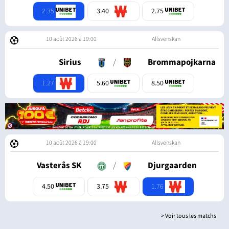
2.35
3.40
2.75
10 août 2026 à 19:00
Allsvenskan
Sirius
/
Brommapojkarna
1.27
5.60
8.50
10 août 2026 à 19:00
Allsvenskan
Vasterås SK
/
Djurgaarden
1.76
4.50
3.75
> Voir tous les matchs