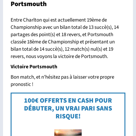
Portsmouth
Entre Charlton qui est actuellement 19ème de
Championship avec un bilan total de 13 succè(s), 14
partages des point(s) et 18 revers, et Portsmouth
classée 18ème de Championship et présentant un
bilan total de 14 succè(s), 12 match(s) nul(s) et 19
revers, nous voyons la victoire de Portsmouth.
Victoire Portsmouth
Bon match, et n'hésitez pas à laisser votre propre
pronostic !
100€ OFFERTS EN CASH POUR
DÉBUTER, UN VRAI PARI SANS
RISQUE!