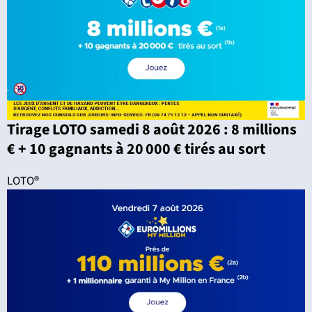
Tirage LOTO samedi 8 août 2026 : 8 millions
€ + 10 gagnants à 20 000 € tirés au sort
LOTO®