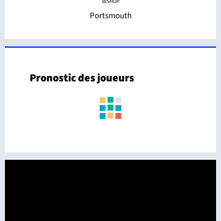
BISHOP
Portsmouth
Pronostic des joueurs