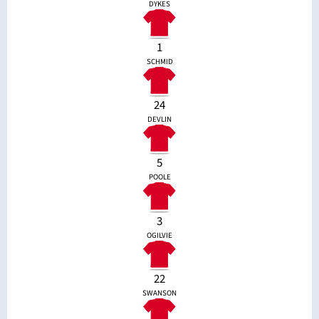
DYKES
1
SCHMID
24
DEVLIN
5
POOLE
3
OGILVIE
22
SWANSON