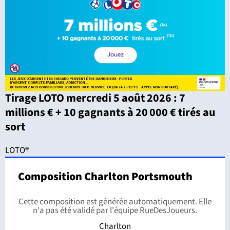
Tirage LOTO mercredi 5 août 2026 : 7
millions € + 10 gagnants à 20 000 € tirés au
sort
LOTO®
Composition Charlton Portsmouth
Cette composition est générée automatiquement. Elle
n'a pas été validé par l'équipe RueDesJoueurs.
Charlton