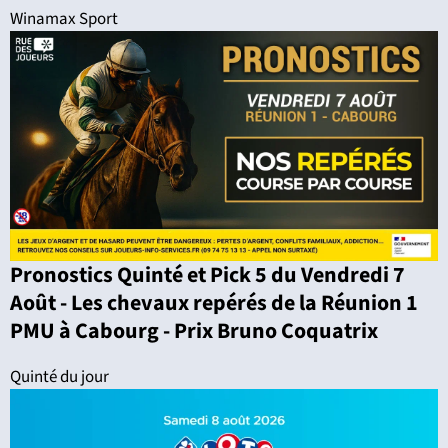
Winamax Sport
Pronostics Quinté et Pick 5 du Vendredi 7
Août - Les chevaux repérés de la Réunion 1
PMU à Cabourg - Prix Bruno Coquatrix
Quinté du jour