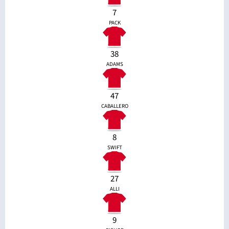
7
PACK
38
ADAMS
47
CABALLERO
8
SWIFT
27
ALLI
9