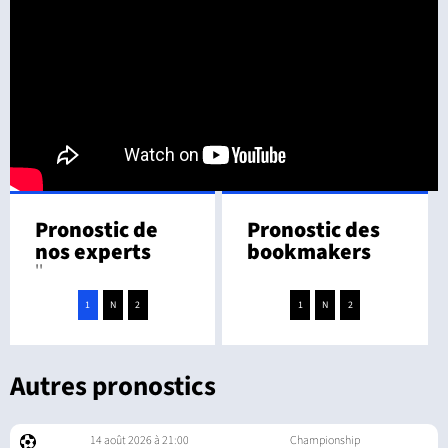
Pronostic de
Pronostic des
nos experts
bookmakers
''
1
N
2
1
N
2
Autres pronostics
14 août 2026 à 21:00
Championship