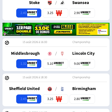
Stoke
/
Swansea
2.40
3.25
2.90
15 août 2026 à 16:00
Championship
Middlesbrough
/
Lincoln City
1.32
5.10
9.00
15 août 2026 à 18:30
Championship
Sheffield United
/
Birmingham
2.45
3.25
2.80