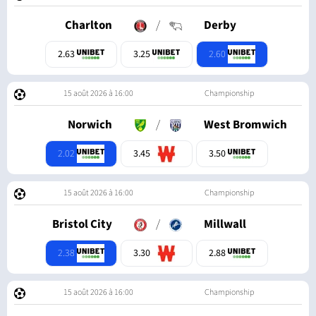
Charlton
/
Derby
2.60
2.63
3.25
15 août 2026 à 16:00
Championship
Norwich
/
West Bromwich
2.02
3.45
3.50
15 août 2026 à 16:00
Championship
Bristol City
/
Millwall
2.38
3.30
2.88
15 août 2026 à 16:00
Championship