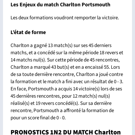
Les Enjeux du match Charlton Portsmouth
Les deux formations voudront remporter la victoire.
L’état de forme
Charlton a gagné 13 match(s) sur ses 45 derniers
matchs, et a concédé sur la même période 18 revers et
14 matchs nul(s). Sur cette période de 45 rencontres,
Charlton a marqué 43 but(s) et en a encaissé 55. Lors
de sa toute dernière rencontre, Charlton a joué contre
la formation et le match a fini avec un résultat de 0 - 3.
En face, Portsmouth a acquis 14 victoire(s) lors de ses
45 dernières rencontres, pour 12 match(s) nul(s)
réalisé(s) et 19 revers concédé(s). Sur sa dernière
rencontre, Portsmouth a affronté la formation de
pour un score final de 0 - 0.
PRONOSTICS 1N2 DU MATCH Charlton