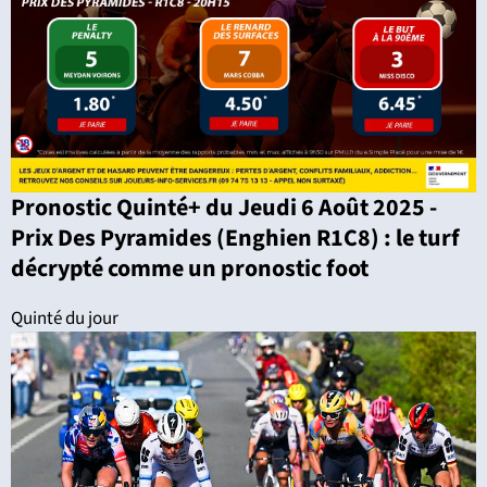
Pronostic Quinté+ du Jeudi 6 Août 2025 -
Prix Des Pyramides (Enghien R1C8) : le turf
décrypté comme un pronostic foot
Quinté du jour