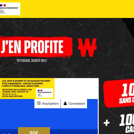
Inscription
Connexion
90€