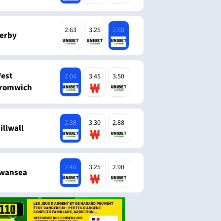
2.63
3.25
2.60
erby
est
2.04
3.45
3.50
romwich
2.38
3.30
2.88
illwall
2.40
3.25
2.90
wansea