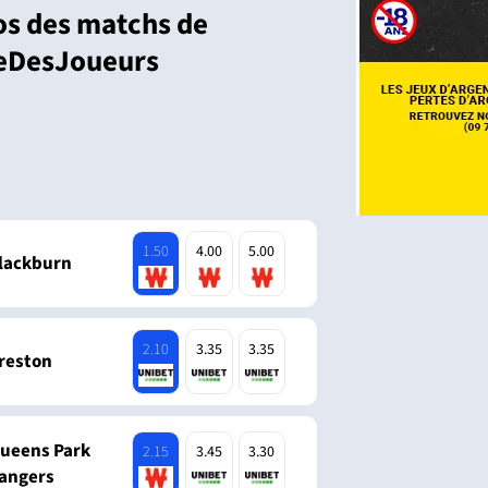
os des matchs de
ueDesJoueurs
1.50
4.00
5.00
lackburn
2.10
3.35
3.35
reston
ueens Park
2.15
3.45
3.30
angers