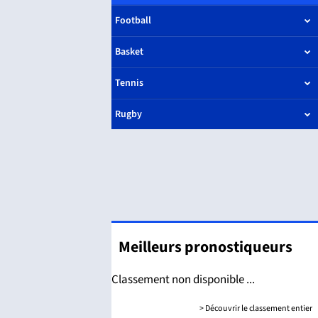
Football
Basket
Tennis
Rugby
Meilleurs pronostiqueurs
Classement non disponible ...
> Découvrir le classement entier