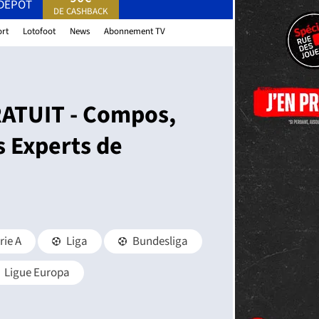
 DÉPÔT
DE CASHBACK
ort
Lotofoot
News
Abonnement TV
RATUIT - Compos,
s Experts de
rie A
Liga
Bundesliga
Ligue Europa