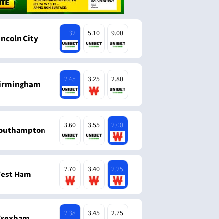
1.32
5.10
9.00
incoln City
2.45
3.25
2.80
irmingham
3.60
3.55
2.00
outhampton
2.70
3.40
2.25
est Ham
2.38
3.45
2.75
rexham