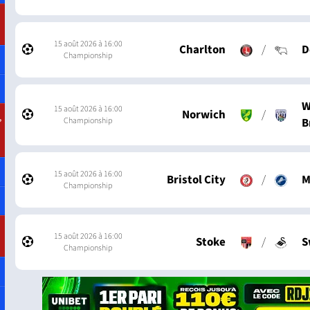
15 août 2026 à 16:00
Charlton
/
D
Championship
W
15 août 2026 à 16:00
Norwich
/
,
Championship
B
15 août 2026 à 16:00
Bristol City
/
M
Championship
15 août 2026 à 16:00
Stoke
/
S
Championship