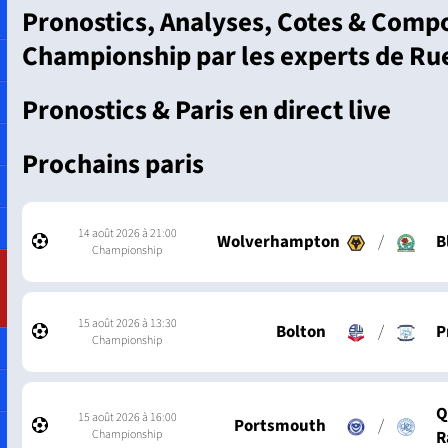
Pronostics, Analyses, Cotes & Comp
Championship par les experts de R
Pronostics & Paris en direct live
Prochains paris
14 août 2026 à 21:00
Wolverhampton
/
B
Championship
15 août 2026 à 13:30
Bolton
/
P
Championship
Q
15 août 2026 à 16:00
Portsmouth
/
Championship
R