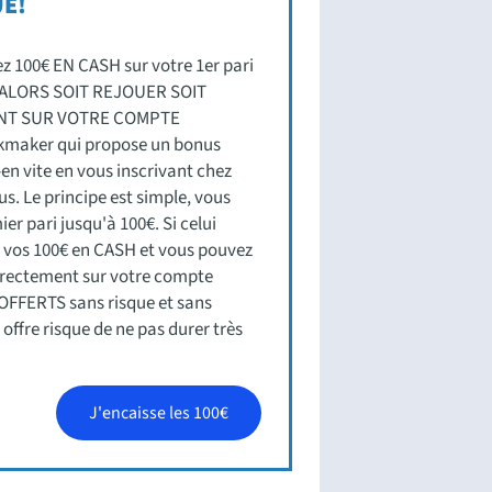
UE!
00€ EN CASH sur votre 1er pari
Z ALORS SOIT REJOUER SOIT
ENT SUR VOTRE COMPTE
okmaker qui propose un bonus
en vite en vous inscrivant chez
us. Le principe est simple, vous
er pari jusqu'à 100€. Si celui
 vos 100€ en CASH et vous pouvez
r directement sur votre compte
 OFFERTS sans risque et sans
 offre risque de ne pas durer très
J'encaisse les 100€