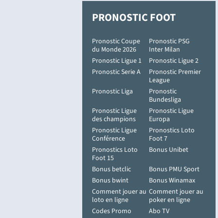
PRONOSTIC FOOT
Pronostic Coupe
Pronostic PSG
du Monde 2026
Inter Milan
Pronostic Ligue 1
Pronostic Ligue 2
Pronostic Serie A
Pronostic Premier
League
Pronostic Liga
Pronostic
Bundesliga
Pronostic Ligue
Pronostic Ligue
des champions
Europa
Pronostic Ligue
Pronostics Loto
Conférence
Foot 7
Pronostics Loto
Bonus Unibet
Foot 15
Bonus betclic
Bonus PMU Sport
Bonus bwint
Bonus Winamax
Comment jouer au
Comment jouer au
loto en ligne
poker en ligne
Codes Promo
Abo TV