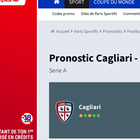
SPORT
COUPE DU MONDE
Codes promo
Sites de Paris Sportifs
Comment 
Accueil
Paris Sportifs
Pronostics
Footba
Pronostic Cagliari -
Serie A
Cagliari