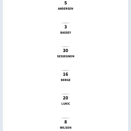
5
ANDERSEN
3
BASSEY
30
SESSEGNON
16
BERGE
20
LUKIC
8
WILSON