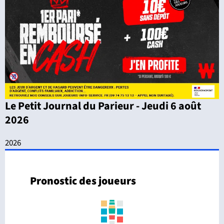
Le Petit Journal du Parieur - Jeudi 6 août
2026
2026
Pronostic des joueurs