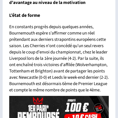
d'avantage
au niveau de la motivation
L’état de forme
En constants progrès depuis quelques années,
Bournemouth espère s'affirmer comme un réel
prétendant aux derniers strapontins européens cette
saison. Les Cherries n'ont concédé qu'un seul revers
depuis le coup d'envoi du championnat, chez le leader
Liverpool lors de la 1ère journée (4-2). Par la suite, ils
ont enchaîné trois victoires d'affilée (Wolverhampton,
Tottenham et Brighton) avant de partager les points
avec Newcastle (0-0) et Leeds le week-end dernier (2-2).
Bournemouth est désormais 6ème de Premier League
et compte le même nombre de points que le 4ème.