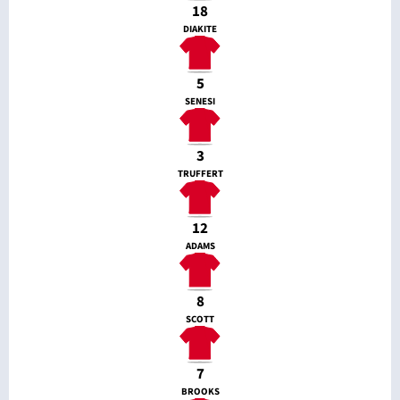
18
DIAKITE
5
SENESI
3
TRUFFERT
12
ADAMS
8
SCOTT
7
BROOKS