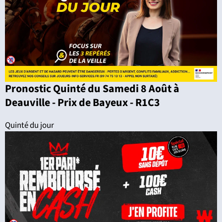
Pronostic Quinté du Samedi 8 Août à
Deauville - Prix de Bayeux - R1C3
Quinté du jour