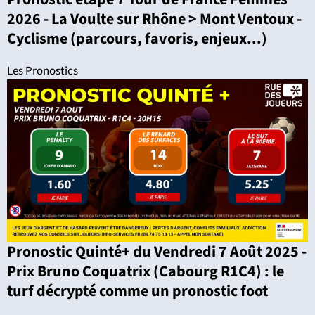
2026 - La Voulte sur Rhône > Mont Ventoux -
Cyclisme (parcours, favoris, enjeux...)
Les Pronostics
Pronostic Quinté+ du Vendredi 7 Août 2025 -
Prix Bruno Coquatrix (Cabourg R1C4) : le
turf décrypté comme un pronostic foot