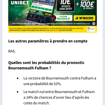
Les autres paramètres à prendre en compte
RAS.
Quelles sont les probabilités du pronostic
Bournemouth Fulham ?
La victoire de Bournemouth contre Fulham a
une probabilité de 52%.
Le match nul entre Bournemouth et Fulham
a 24% de chances d'avoir lieu d'après les
cotes du match.