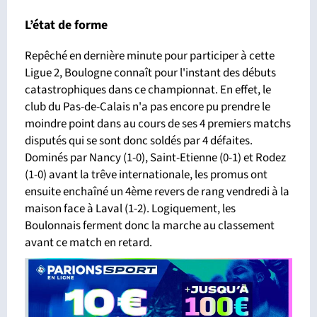
L’état de forme
Repêché en dernière minute pour participer à cette
Ligue 2, Boulogne connaît pour l'instant des débuts
catastrophiques dans ce championnat. En effet, le
club du Pas-de-Calais n'a pas encore pu prendre le
moindre point dans au cours de ses 4 premiers matchs
disputés qui se sont donc soldés par 4 défaites.
Dominés par Nancy (1-0), Saint-Etienne (0-1) et Rodez
(1-0) avant la trêve internationale, les promus ont
ensuite enchaîné un 4ème revers de rang vendredi à la
maison face à Laval (1-2). Logiquement, les
Boulonnais ferment donc la marche au classement
avant ce match en retard.