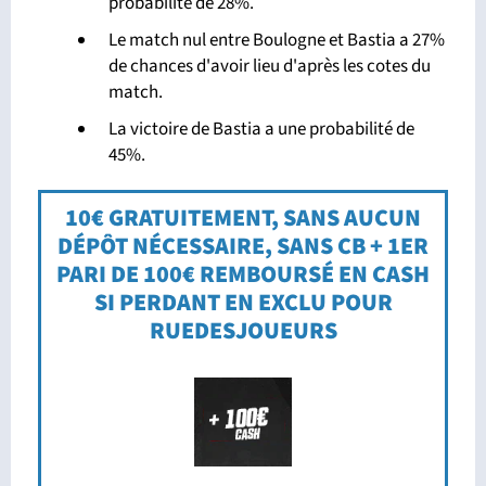
probabilité de 28%.
Le match nul entre Boulogne et Bastia a 27%
de chances d'avoir lieu d'après les cotes du
match.
La victoire de Bastia a une probabilité de
45%.
10€ GRATUITEMENT, SANS AUCUN
DÉPÔT NÉCESSAIRE, SANS CB + 1ER
PARI DE 100€ REMBOURSÉ EN CASH
SI PERDANT EN EXCLU POUR
RUEDESJOUEURS