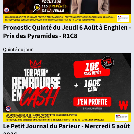
Pronostic Quinté du Jeudi 6 Août à Enghien -
Prix des Pyramides - R1C8
Quinté du jour
Le Petit Journal du Parieur - Mercredi 5 août