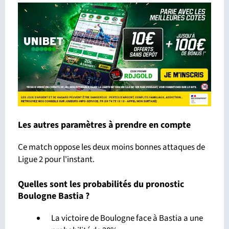
Les autres paramètres à prendre en compte
Ce match oppose les deux moins bonnes attaques de
Ligue 2 pour l'instant.
Quelles sont les probabilités du pronostic
Boulogne Bastia ?
La victoire de Boulogne face à Bastia a une