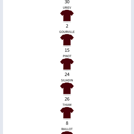
30
URIEV
2
GOURVILLE
15
PINOT
24
SILIADIN
26
THIAM
8
RAILLOT