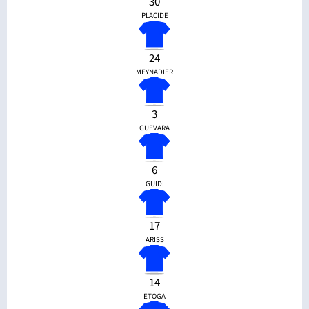
30
PLACIDE
24
MEYNADIER
3
GUEVARA
6
GUIDI
17
ARISS
14
ETOGA