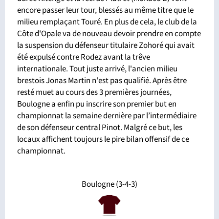
encore passer leur tour, blessés au même titre que le
milieu remplaçant Touré. En plus de cela, le club de la
Côte d'Opale va de nouveau devoir prendre en compte
la suspension du défenseur titulaire Zohoré qui avait
été expulsé contre Rodez avant la trêve
internationale. Tout juste arrivé, l'ancien milieu
brestois Jonas Martin n'est pas qualifié. Après être
resté muet au cours des 3 premières journées,
Boulogne a enfin pu inscrire son premier but en
championnat la semaine dernière par l’intermédiaire
de son défenseur central Pinot. Malgré ce but, les
locaux affichent toujours le pire bilan offensif de ce
championnat.
Boulogne (3-4-3)