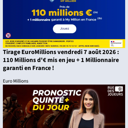
Tirage EuroMillions vendredi 7 août 2026 :
110 Millions d'€ mis en jeu + 1 Millionnaire
garanti en France !
Euro Millions