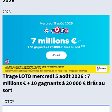
2026
2026
Tirage LOTO mercredi 5 août 2026 : 7
millions € + 10 gagnants à 20 000 € tirés au
sort
LOTO®