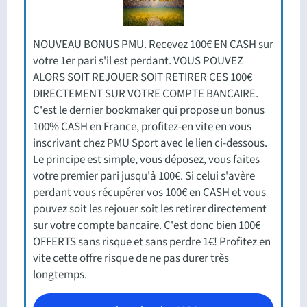
NOUVEAU BONUS PMU. Recevez 100€ EN CASH sur
votre 1er pari s'il est perdant. VOUS POUVEZ
ALORS SOIT REJOUER SOIT RETIRER CES 100€
DIRECTEMENT SUR VOTRE COMPTE BANCAIRE.
C'est le dernier bookmaker qui propose un bonus
100% CASH en France, profitez-en vite en vous
inscrivant chez PMU Sport avec le lien ci-dessous.
Le principe est simple, vous déposez, vous faites
votre premier pari jusqu'à 100€. Si celui s'avère
perdant vous récupérer vos 100€ en CASH et vous
pouvez soit les rejouer soit les retirer directement
sur votre compte bancaire. C'est donc bien 100€
OFFERTS sans risque et sans perdre 1€! Profitez en
vite cette offre risque de ne pas durer très
longtemps.