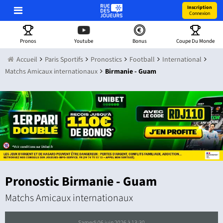
Inscription
Connexion
Pronos
Youtube
Bonus
Coupe Du Monde
Accueil
Paris Sportifs
Pronostics
Football
International
Matchs Amicaux internationaux
Birmanie - Guam
Pronostic Birmanie - Guam
Matchs Amicaux internationaux
samedi 06 juin 2026 à 13:30