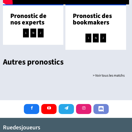
Pronostic de
Pronostic des
nos experts
bookmakers
1
N
2
1
N
2
Autres pronostics
> Voir tous les matchs
Ruedesjoueurs