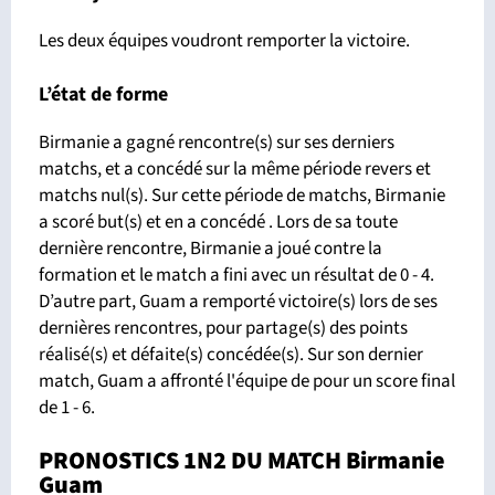
Les deux équipes voudront remporter la victoire.
L’état de forme
Birmanie a gagné rencontre(s) sur ses derniers
matchs, et a concédé sur la même période revers et
matchs nul(s). Sur cette période de matchs, Birmanie
a scoré but(s) et en a concédé . Lors de sa toute
dernière rencontre, Birmanie a joué contre la
formation et le match a fini avec un résultat de 0 - 4.
D’autre part, Guam a remporté victoire(s) lors de ses
dernières rencontres, pour partage(s) des points
réalisé(s) et défaite(s) concédée(s). Sur son dernier
match, Guam a affronté l'équipe de pour un score final
de 1 - 6.
PRONOSTICS 1N2 DU MATCH Birmanie
Guam