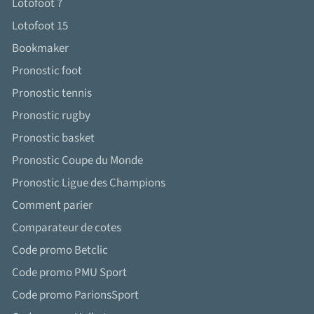
Lotofoot 7
Lotofoot 15
Bookmaker
Pronostic foot
Pronostic tennis
Pronostic rugby
Pronostic basket
Pronostic Coupe du Monde
Pronostic Ligue des Champions
Comment parier
Comparateur de cotes
Code promo Betclic
Code promo PMU Sport
Code promo ParionsSport