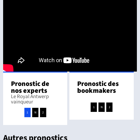
Autres pronostics
07 août 2026 à 20:45
Belgian Pro League
Club Bruges
/
KV Courtrai
1.21
6.50
11.00
08 août 2026 à 18:15
Belgian Pro League
Standard de
/
Cercle Brugge
Liège
2.35
3.30
3.00
08 août 2026 à 20:45
Belgian Pro League
Union St.-
Westerlo
/
Gilloise