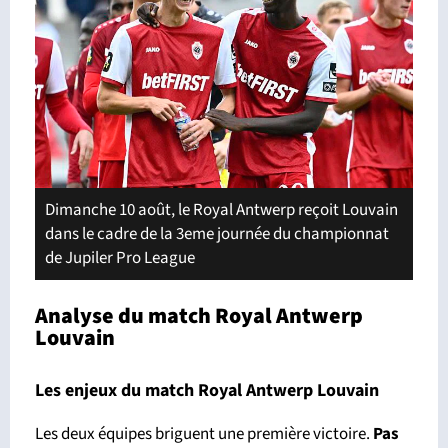
Dimanche 10 août, le Royal Antwerp reçoit Louvain
dans le cadre de la 3eme journée du championnat
de Jupiler Pro League
Analyse du match Royal Antwerp
Louvain
Les enjeux du match Royal Antwerp Louvain
Les deux équipes briguent une première victoire.
Pas