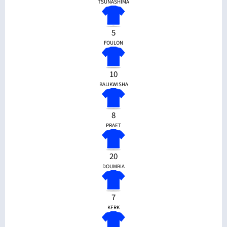
18
JANSSEN
1
LEYSEN
27
GIL
5
OMINAMI
28
PLETINCKX
30