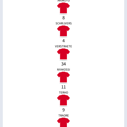
22
MIJATOVIC
OH Louvain
Pronostic des joueurs