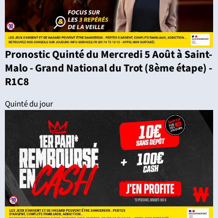
Le Petit Journal du Parieur - Mardi 4 août
2026
2026
Pronostic Quinté+ du Mardi 4 Août 2025 -
Prix Des Greniers A Sel (Deauville R1C8) : le
turf décrypté comme un pronostic foot