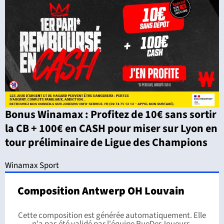
n'a pas été validé par l'équipe RueDesJoueurs.
Antwerp
91
LAMMENS
24
SOMERS
33
BOSCH
26
BOZHINOV