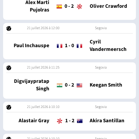
Alex Marti
0
-
2
Oliver Crawford
Pujolras
21 juillet 2026 à 12:00
Segovia
Cyril
Paul Inchauspe
1
-
0
Vandermeersch
21 juillet 2026 à 11:25
Segovia
Digvijaypratap
0
-
2
Keegan Smith
Singh
21 juillet 2026 à 10:10
Segovia
Alastair Gray
1
-
2
Akira Santillan
21 juillet 2026 à 10:10
Segovia