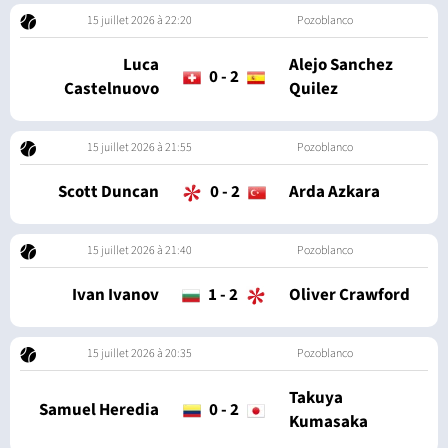
15 juillet 2026 à 22:20
Pozoblanco
Luca
Alejo Sanchez
0
-
2
Castelnuovo
Quilez
15 juillet 2026 à 21:55
Pozoblanco
Scott Duncan
0
-
2
Arda Azkara
15 juillet 2026 à 21:40
Pozoblanco
Ivan Ivanov
1
-
2
Oliver Crawford
15 juillet 2026 à 20:35
Pozoblanco
Takuya
Samuel Heredia
0
-
2
Kumasaka