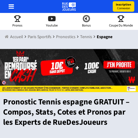
Inscription
Connexion
Pronos
Youtube
Bonus
Coupe Du Monde
Accueil
Paris Sportifs
Pronostics
Tennis
Espagne
Pronostic Tennis espagne GRATUIT –
Compos, Stats, Cotes et Pronos par
les Experts de RueDesJoueurs