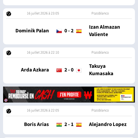
16 juillet 2026 à 23:05
Pozoblanco
Izan Almazan
Dominik Palan
0
-
2
Valiente
16 juillet 2026 à 22:10
Pozoblanco
Takuya
Arda Azkara
2
-
0
Kumasaka
16 juillet 2026 à 22:05
Pozoblanco
Boris Arias
2
-
1
Alejandro Lopez