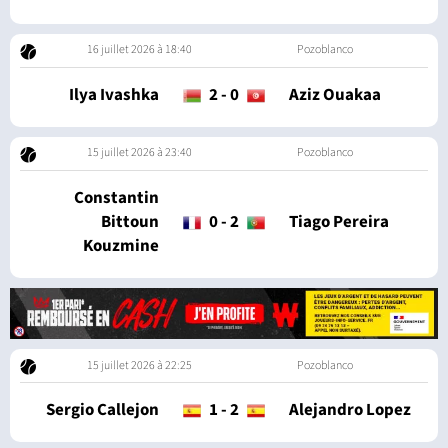
16 juillet 2026 à 18:40
Pozoblanco
Ilya Ivashka
2
-
0
Aziz Ouakaa
15 juillet 2026 à 23:40
Pozoblanco
Constantin
Bittoun
0
-
2
Tiago Pereira
Kouzmine
15 juillet 2026 à 22:25
Pozoblanco
Sergio Callejon
1
-
2
Alejandro Lopez