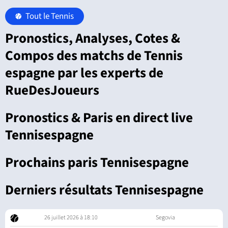
Tout le Tennis
Pronostics, Analyses, Cotes &
Compos des matchs de Tennis
espagne par les experts de
RueDesJoueurs
Pronostics & Paris en direct live
Tennisespagne
Prochains paris Tennisespagne
Derniers résultats Tennisespagne
26 juillet 2026 à 18:10
Segovia