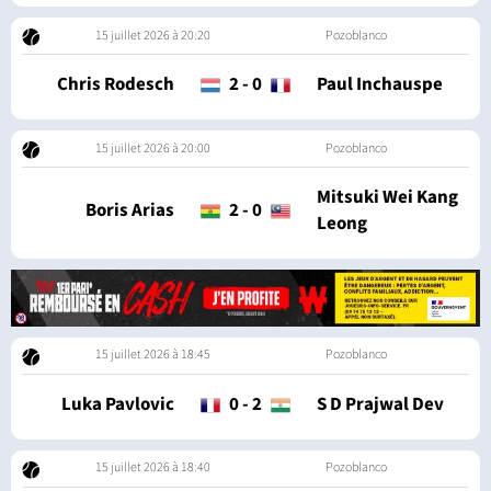
15 juillet 2026 à 20:20
Pozoblanco
Chris Rodesch
2
-
0
Paul Inchauspe
15 juillet 2026 à 20:00
Pozoblanco
Mitsuki Wei Kang
Boris Arias
2
-
0
Leong
15 juillet 2026 à 18:45
Pozoblanco
Luka Pavlovic
0
-
2
S D Prajwal Dev
15 juillet 2026 à 18:40
Pozoblanco