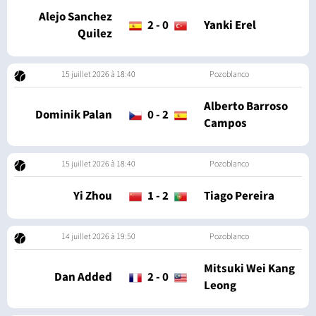
Alejo Sanchez
2
-
0
Yanki Erel
Quilez
15 juillet 2026 à 18:40
Pozoblanco
Alberto Barroso
Dominik Palan
0
-
2
Campos
15 juillet 2026 à 18:40
Pozoblanco
Yi Zhou
1
-
2
Tiago Pereira
14 juillet 2026 à 19:50
Pozoblanco
Mitsuki Wei Kang
Dan Added
2
-
0
Leong