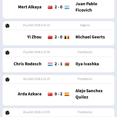
Juan Pablo
Mert Alkaya
2
-
0
Ficovich
20 juillet 2026 à 16:10
Segovia
Yi Zhou
2
-
0
Michael Geerts
19 juillet 2026 à 22:50
Pozoblanco
Chris Rodesch
2
-
1
Ilya Ivashka
18 juillet 2026 à 23:25
Pozoblanco
Alejo Sanchez
Arda Azkara
0
-
2
Quilez
18 juillet 2026 à 22:05
Pozoblanco