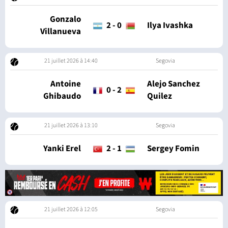
Gonzalo
2
-
0
Ilya Ivashka
Villanueva
21 juillet 2026 à 14:40
Segovia
Antoine
Alejo Sanchez
0
-
2
Ghibaudo
Quilez
21 juillet 2026 à 13:10
Segovia
Yanki Erel
2
-
1
Sergey Fomin
21 juillet 2026 à 12:05
Segovia