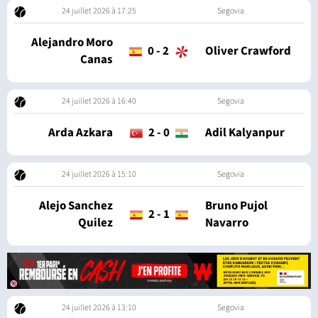
24 juillet 2026 à 17:25
Segovia
Alejandro Moro
0
-
2
Oliver Crawford
Canas
24 juillet 2026 à 16:40
Segovia
Arda Azkara
2
-
0
Adil Kalyanpur
24 juillet 2026 à 15:10
Segovia
Alejo Sanchez
Bruno Pujol
2
-
1
Quilez
Navarro
24 juillet 2026 à 13:10
Segovia