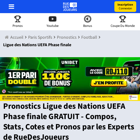
Inscription
Connexion
Pronos
Youtube
Bonus
Coupe Du Monde
Accueil
Paris Sportifs
Pronostics
Football
Ligue des Nations UEFA Phase finale
Pronostics Ligue des Nations UEFA
Phase finale GRATUIT - Compos,
Stats, Cotes et Pronos par les Experts
de RueDesJoueurs