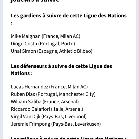
Les gardiens à suivre de cette Ligue des Nations
:
Mike Maignan (France, Milan AC)
Diogo Costa (Portugal, Porto)
Unai Simon (Espagne, Athletic Bilbao)
Les défenseurs à suivre de cette Ligue des
Nations :
Lucas Hernandez (France, Milan AC)
Ruben Dias (Portugal, Manchester City)
William Saliba (France, Arsenal)
Riccardo Calafiori (Italie, Arsenal)
Virgil Van Dijk (Pays-Bas, Liverpool)
Jeremie Frimpong (Pays-Bas, Leverkusen)