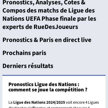
Pronostics, Analyses, Cotes &
Compos des matchs de Ligue des
Nations UEFA Phase finale par les
experts de RueDesJoueurs
Pronostics & Paris en direct live
Prochains paris
Derniers résultats
Pronostics Ligue des Nations :
comment se joue la compétition ?
La
Ligue des Nations 2024/2025
voit encore 4 Ligues