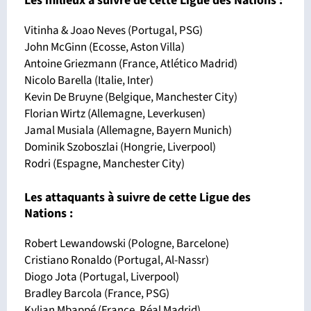
Les milieux à suivre de cette Ligue des Nations :
Vitinha & Joao Neves (Portugal, PSG)
John McGinn (Ecosse, Aston Villa)
Antoine Griezmann (France, Atlético Madrid)
Nicolo Barella (Italie, Inter)
Kevin De Bruyne (Belgique, Manchester City)
Florian Wirtz (Allemagne, Leverkusen)
Jamal Musiala (Allemagne, Bayern Munich)
Dominik Szoboszlai (Hongrie, Liverpool)
Rodri (Espagne, Manchester City)
Les attaquants à suivre de cette Ligue des
Nations :
Robert Lewandowski (Pologne, Barcelone)
Cristiano Ronaldo (Portugal, Al-Nassr)
Diogo Jota (Portugal, Liverpool)
Bradley Barcola (France, PSG)
Kylian Mbappé (France, Réal Madrid)