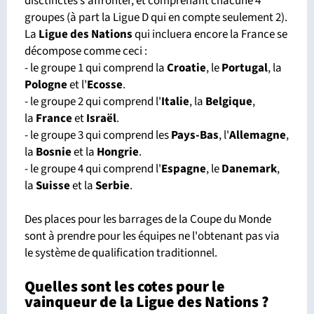
disctinctes s'affronter, et comprenant chacune 4
groupes (à part la Ligue D qui en compte seulement 2).
La
Ligue des Nations
qui incluera encore la France se
décompose comme ceci :
- le groupe 1 qui comprend la
Croatie
, le
Portugal
, la
Pologne
et l'
Ecosse
.
- le groupe 2 qui comprend l'
Italie
, la
Belgique
,
la
France
et
Israël
.
- le groupe 3 qui comprend les
Pays-Bas
, l'
Allemagne
,
la
Bosnie
et la
Hongrie
.
- le groupe 4 qui comprend l'
Espagne
, le
Danemark
,
la
Suisse
et la
Serbie
.
Des places pour les barrages de la Coupe du Monde
sont à prendre pour les équipes ne l'obtenant pas via
le système de qualification traditionnel.
Quelles sont les cotes pour le
vainqueur de la Ligue des Nations ?