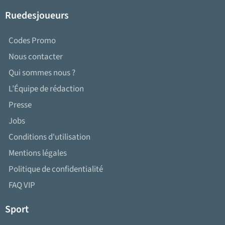
Ruedesjoueurs
Codes Promo
Nous contacter
Qui sommes nous ?
L’Équipe de rédaction
Presse
Jobs
Conditions d'utilisation
Mentions légales
Politique de confidentialité
FAQ VIP
Sport