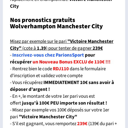
City
Nos pronostics gratuits
Wolverhampton Manchester City
Misez par exemple sur le pari
"Victoire Manchester
City"
(cote à
1,39
) pour tenter de gagner
239€
-
Inscrivez-vous chez ParionsSport
pour
récupérer
un Nouveau Bonus EXCLU de 110€ !!!
- Rentrez bien le code
RDJ110
dans le formulaire
d'inscription et validez votre compte
- Vous récupérez
IMMEDIATEMENT 10€ sans avoir à
déposer d'argent !
- En +, le montant de votre 1er pari vous est
offert
jusqu'à 100€ PEU importe son résultat !
- Misez par exemple vos 100€ déposés sur votre 1er
pari
"Victoire Manchester City"
- S'il est gagnant, vous remportez
239€
(139€ du pari +