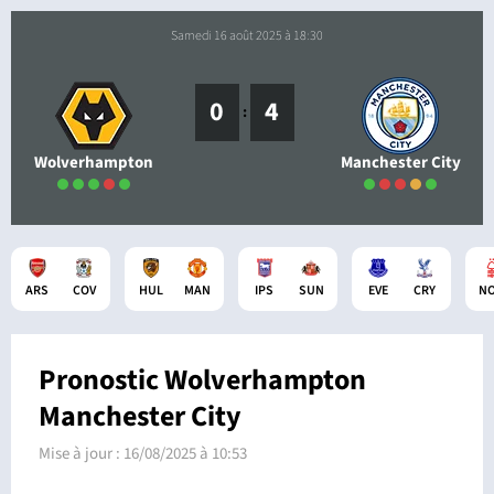
samedi 16 août 2025 à 18:30
0
4
:
Wolverhampton
Manchester City
ARS
COV
HUL
MAN
IPS
SUN
EVE
CRY
N
Pronostic Wolverhampton
Manchester City
Mise à jour :
16/08/2025 à 10:53