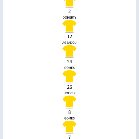
2
DOHERTY
12
AGBADOU
24
GOMES
26
HOEVER
8
GOMES
7