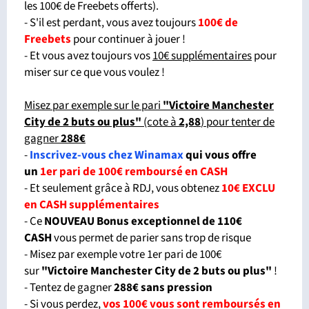
les 100€ de Freebets offerts).
- S'il est perdant, vous avez toujours
100€ de
Freebets
pour continuer à jouer !
- Et vous avez toujours vos
10€ supplémentaires
pour
miser sur ce que vous voulez !
Misez par exemple sur le pari
"Victoire Manchester
City de 2 buts ou plus"
(cote à
2,88
) pour tenter de
gagner
288€
-
Inscrivez-vous chez Winamax
qui vous offre
un
1er pari de 100€ remboursé en CASH
- Et seulement grâce à RDJ, vous obtenez
10€ EXCLU
en CASH supplémentaires
- Ce
NOUVEAU Bonus exceptionnel de 110€
CASH
vous permet de parier sans trop de risque
- Misez par exemple votre 1er pari de 100€
sur
"Victoire Manchester City de 2 buts ou plus"
!
- Tentez de gagner
288€ sans pression
- Si vous perdez,
vos 100€ vous sont remboursés en