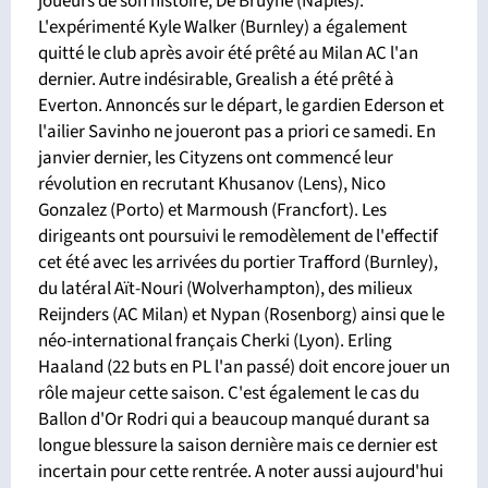
joueurs de son histoire, De Bruyne (Naples).
L'expérimenté Kyle Walker (Burnley) a également
quitté le club après avoir été prêté au Milan AC l'an
dernier. Autre indésirable, Grealish a été prêté à
Everton. Annoncés sur le départ, le gardien Ederson et
l'ailier Savinho ne joueront pas a priori ce samedi. En
janvier dernier, les Cityzens ont commencé leur
révolution en recrutant Khusanov (Lens), Nico
Gonzalez (Porto) et Marmoush (Francfort). Les
dirigeants ont poursuivi le remodèlement de l'effectif
cet été avec les arrivées du portier Trafford (Burnley),
du latéral Aït-Nouri (Wolverhampton), des milieux
Reijnders (AC Milan) et Nypan (Rosenborg) ainsi que le
néo-international français Cherki (Lyon). Erling
Haaland (22 buts en PL l'an passé) doit encore jouer un
rôle majeur cette saison. C'est également le cas du
Ballon d'Or Rodri qui a beaucoup manqué durant sa
longue blessure la saison dernière mais ce dernier est
incertain pour cette rentrée. A noter aussi aujourd'hui