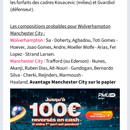
les forfaits des cadres Kovacevic (milieu) et Gvardiol
(défenseur).
Les compositions probables pour Wolverhampton
Manchester City :
Wolverhampton :
Sa - Doherty, Agbadou, Toti Gomes -
Hoever, Joao Gomes, Andre, Moeller Wolfe - Arias, Fer
Lopez - Strand Larsen.
Manchester City :
Trafford (ou Ederson) - Nunes,
Akanji, Ruben Dias, Aït-Nouri - Gundogan, Bernardo
Silva - Cherki, Reijnders, Marmoush -
Haaland.
Avantage Manchester City sur le papier