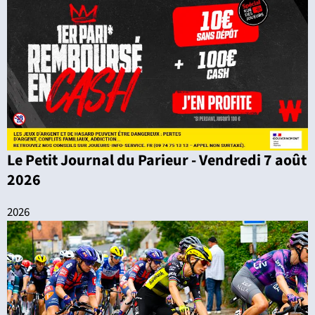
Le Petit Journal du Parieur - Vendredi 7 août
2026
2026