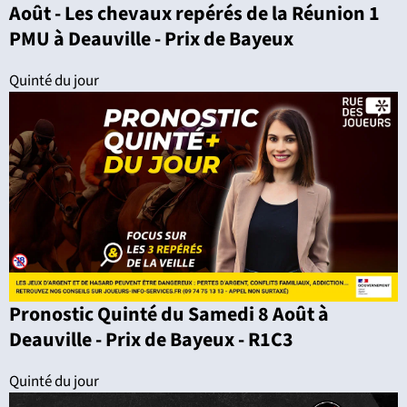
Août - Les chevaux repérés de la Réunion 1
PMU à Deauville - Prix de Bayeux
Quinté du jour
Pronostic Quinté du Samedi 8 Août à
Deauville - Prix de Bayeux - R1C3
Quinté du jour