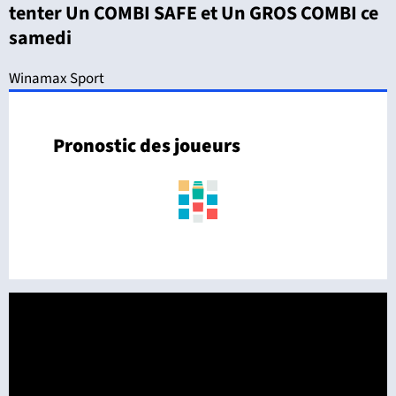
tenter Un COMBI SAFE et Un GROS COMBI ce
samedi
Winamax Sport
Pronostic des joueurs