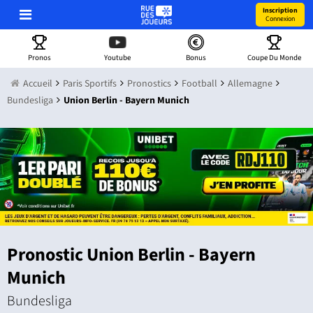
Inscription
Connexion
Pronos
Youtube
Bonus
Coupe Du Monde
Accueil
Paris Sportifs
Pronostics
Football
Allemagne
Bundesliga
Union Berlin - Bayern Munich
Pronostic Union Berlin - Bayern
Munich
Bundesliga