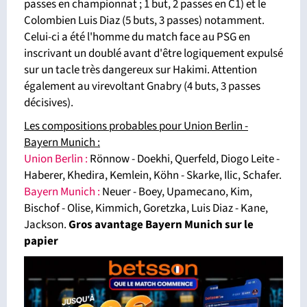
passes en championnat ; 1 but, 2 passes en C1) et le
Colombien Luis Diaz (5 buts, 3 passes) notamment.
Celui-ci a été l'homme du match face au PSG en
inscrivant un doublé avant d'être logiquement expulsé
sur un tacle très dangereux sur Hakimi. Attention
également au virevoltant Gnabry (4 buts, 3 passes
décisives).
Les compositions probables pour Union Berlin -
Bayern Munich :
Union Berlin :
Rönnow - Doekhi, Querfeld, Diogo Leite -
Haberer, Khedira, Kemlein, Köhn - Skarke, Ilic, Schafer.
Bayern Munich :
Neuer - Boey, Upamecano, Kim,
Bischof - Olise, Kimmich, Goretzka, Luis Diaz - Kane,
Jackson.
Gros avantage Bayern Munich sur le
papier