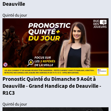
Deauville
Quinté du jour
Pronostic Quinté du Dimanche 9 Août à
Deauville - Grand Handicap de Deauville -
R1C3
Quinté du jour