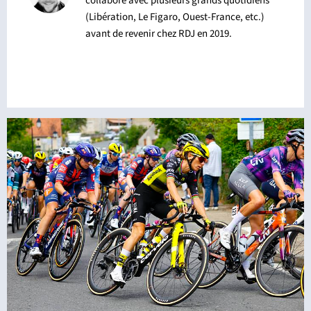
collabore avec plusieurs grands quotidiens
(Libération, Le Figaro, Ouest-France, etc.)
avant de revenir chez RDJ en 2019.