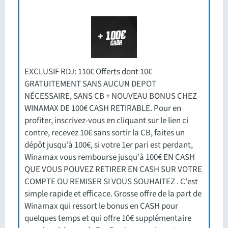
EXCLUSIF RDJ: 110€ Offerts dont 10€
GRATUITEMENT SANS AUCUN DEPOT
NÉCESSAIRE, SANS CB + NOUVEAU BONUS CHEZ
WINAMAX DE 100€ CASH RETIRABLE. Pour en
profiter, inscrivez-vous en cliquant sur le lien ci
contre, recevez 10€ sans sortir la CB, faites un
dépôt jusqu'à 100€, si votre 1er pari est perdant,
Winamax vous rembourse jusqu'à 100€ EN CASH
QUE VOUS POUVEZ RETIRER EN CASH SUR VOTRE
COMPTE OU REMISER SI VOUS SOUHAITEZ . C'est
simple rapide et efficace. Grosse offre de la part de
Winamax qui ressort le bonus en CASH pour
quelques temps et qui offre 10€ supplémentaire