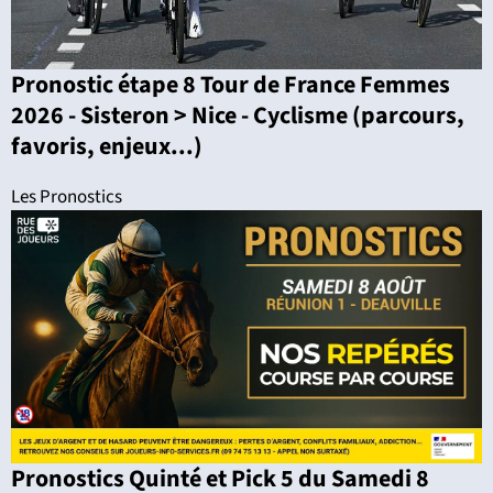
Pronostic étape 8 Tour de France Femmes
2026 - Sisteron > Nice - Cyclisme (parcours,
favoris, enjeux...)
Les Pronostics
Pronostics Quinté et Pick 5 du Samedi 8