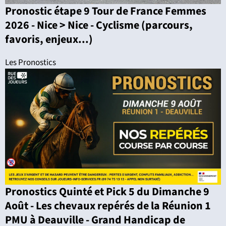
Pronostic étape 9 Tour de France Femmes
2026 - Nice > Nice - Cyclisme (parcours,
favoris, enjeux...)
Les Pronostics
Pronostics Quinté et Pick 5 du Dimanche 9
Août - Les chevaux repérés de la Réunion 1
PMU à Deauville - Grand Handicap de