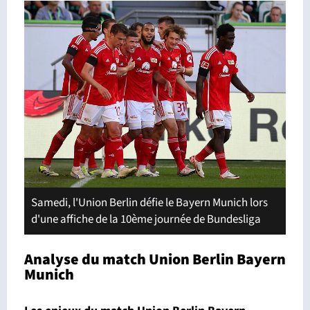
Samedi, l'Union Berlin défie le Bayern Munich lors
d'une affiche de la 10ème journée de Bundesliga
Analyse du match Union Berlin Bayern
Munich