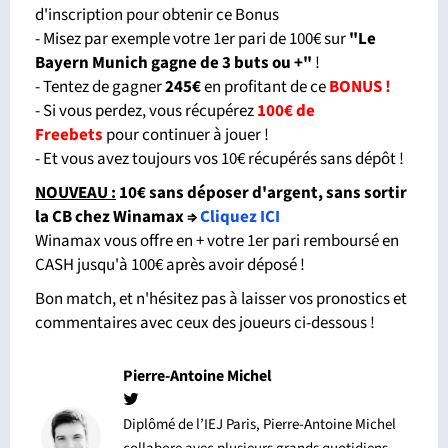
d'inscription pour obtenir ce Bonus
- Misez par exemple votre 1er pari de 100€ sur
"
Le
Bayern Munich gagne de 3 buts ou +
"
!
- Tentez de gagner
245€
en profitant de ce
BONUS !
- Si vous perdez, vous récupérez
100€ de
Freebets
pour continuer à jouer !
- Et vous avez toujours vos 10€ récupérés sans dépôt !
NOUVEAU :
10€ sans déposer d'argent, sans sortir
la CB chez Winamax
⇒
Cliquez ICI
Winamax vous offre en + votre 1er pari remboursé en
CASH jusqu'à 100€ après avoir déposé !
Bon match, et n'hésitez pas à laisser vos pronostics et
commentaires avec ceux des joueurs ci-dessous !
Pierre-Antoine Michel
Diplômé de l’IEJ Paris, Pierre-Antoine Michel