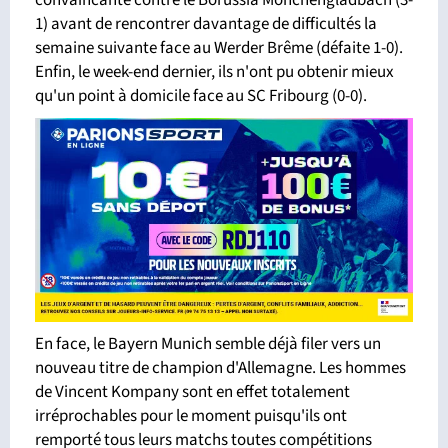
convaincante contre le Borussia Mönchengladbach (3-
1) avant de rencontrer davantage de difficultés la
semaine suivante face au Werder Brême (défaite 1-0).
Enfin, le week-end dernier, ils n'ont pu obtenir mieux
qu'un point à domicile face au SC Fribourg (0-0).
En face, le Bayern Munich semble déjà filer vers un
nouveau titre de champion d'Allemagne. Les hommes
de Vincent Kompany sont en effet totalement
irréprochables pour le moment puisqu'ils ont
remporté tous leurs matchs toutes compétitions