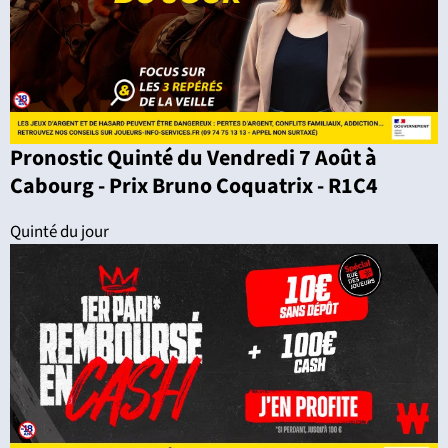
Pronostic Quinté du Vendredi 7 Août à
Cabourg - Prix Bruno Coquatrix - R1C4
Quinté du jour