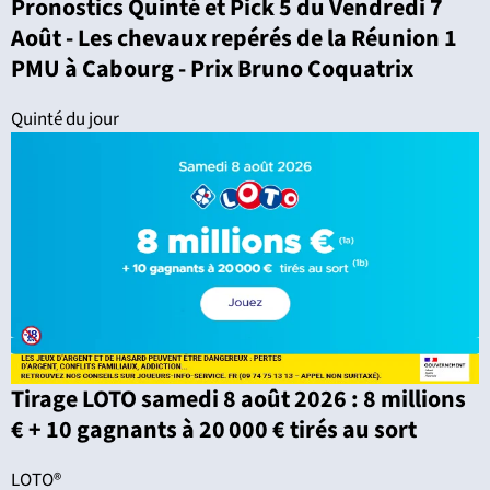
Pronostics Quinté et Pick 5 du Vendredi 7
Août - Les chevaux repérés de la Réunion 1
PMU à Cabourg - Prix Bruno Coquatrix
Quinté du jour
Tirage LOTO samedi 8 août 2026 : 8 millions
€ + 10 gagnants à 20 000 € tirés au sort
LOTO®