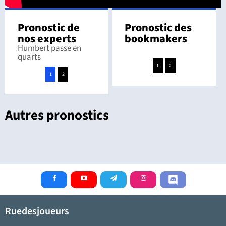
Pronostic de
Pronostic des
nos experts
bookmakers
Humbert passe en
quarts
1
2
1
2
Autres pronostics
Ruedesjoueurs