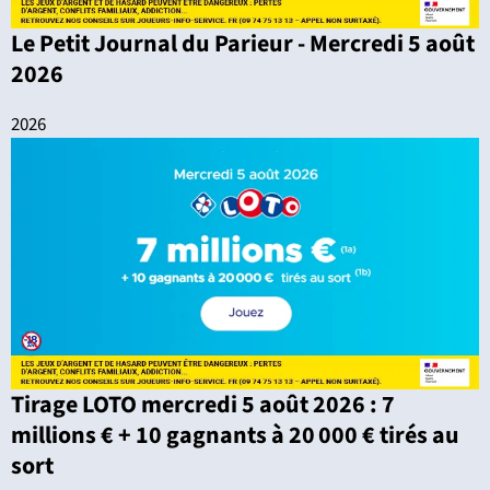
Le Petit Journal du Parieur - Mercredi 5 août
2026
2026
Tirage LOTO mercredi 5 août 2026 : 7
millions € + 10 gagnants à 20 000 € tirés au
sort