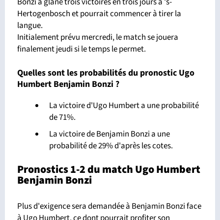
Bonzi a glané trois victoires en trois jours à 's-
Hertogenbosch et pourrait commencer à tirer la
langue.
Initialement prévu mercredi, le match se jouera
finalement jeudi si le temps le permet.
Quelles sont les probabilités du pronostic Ugo
Humbert Benjamin Bonzi ?
La victoire d'Ugo Humbert a une probabilité
de 71%.
La victoire de Benjamin Bonzi a une
probabilité de 29% d'après les cotes.
Pronostics 1-2 du match Ugo Humbert
Benjamin Bonzi
Plus d'exigence sera demandée à Benjamin Bonzi face
à Ugo Humbert, ce dont pourrait profiter son