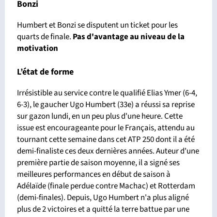
Bonzi
Humbert et Bonzi se disputent un ticket pour les
quarts de finale.
Pas d'avantage
au niveau de la
motivation
L’état de forme
Irrésistible au service contre le qualifié Elias Ymer (6-4,
6-3), le gaucher Ugo Humbert (33e) a réussi sa reprise
sur gazon lundi, en un peu plus d'une heure. Cette
issue est encourageante pour le Français, attendu au
tournant cette semaine dans cet ATP 250 dont il a été
demi-finaliste ces deux dernières années. Auteur d'une
première partie de saison moyenne, il a signé ses
meilleures performances en début de saison à
Adélaïde (finale perdue contre Machac) et Rotterdam
(demi-finales). Depuis, Ugo Humbert n'a plus aligné
plus de 2 victoires et a quitté la terre battue par une