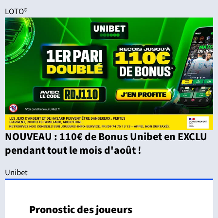
LOTO®
NOUVEAU : 110€ de Bonus Unibet en EXCLU
pendant tout le mois d'août !
Unibet
Pronostic des joueurs