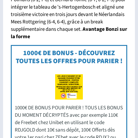
intégrer le tableau de 's-Hertogenbosch et aligné une
troisième victoire en trois jours devant le Néerlandais
Mees Rottgering (6-4, 6-4), grâce à un break
supplémentaire dans chaque set.
Avantage Bonzi sur
la forme
1000€ DE BONUS - DÉCOUVREZ
TOUTES LES OFFRES POUR PARIER !
1000€ DE BONUS POUR PARIER ! TOUS LES BONUS
DU MOMENT DÉCRYPTÉS avec par exemple 110€
de Freebet chez Unibet en utilisant le code
RDJGOLD dont 10€ sans dépôt, 100€ Offerts dès
votre 1er pari chez ZEbet avec le code RDJX2 ou