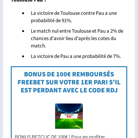
La victoire de Toulouse contre Pau a une
probabilité de 91%.
Le match nul entre Toulouse et Pau a 2% de
chances d'avoir lieu d'après les cotes du
match.
La victoire de Pau a une probabilité de 7%.
BONUS DE 100€ REMBOURSÉS
FREEBET SUR VOTRE 1ER PARI S'IL
EST PERDANT AVEC LE CODE RDJ
BONUS BETCLIC DE 100€ ! Pour en profiter,