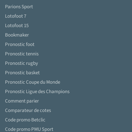
Parions Sport
Lotofoot 7
Lotofoot 15
Bookmaker
Pronostic foot
Pronostic tennis
Pronostic rugby
Pronostic basket
Pronostic Coupe du Monde
Pronostic Ligue des Champions
Comment parier
Comparateur de cotes
Code promo Betclic
Code promo PMU Sport