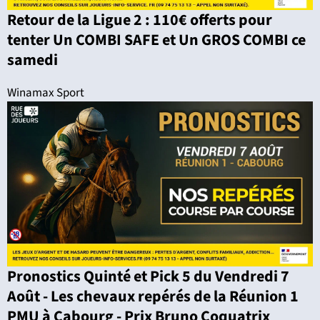
Retour de la Ligue 2 : 110€ offerts pour
tenter Un COMBI SAFE et Un GROS COMBI ce
samedi
Winamax Sport
Pronostics Quinté et Pick 5 du Vendredi 7
Août - Les chevaux repérés de la Réunion 1
PMU à Cabourg - Prix Bruno Coquatrix