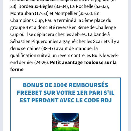
23), Bordeaux-Bègles (33-34), La Rochelle (53-33),
Montauban (17-53) et Montpellier (35-33). En
Champions Cup, Pau a terminé à la 5ème place du
groupe 4 et a donc été reversé en 8ème de Challenge
Cup où il se déplacera chez les Zebres. La bande à
Sébastien Piqueronnies a gagné chez les Scarlets il y a
deux semaines (38-47) avant de manquer la
qualification suite à un revers contre les Bulls le week-
end dernier (24-26).
Petit avantage Toulouse sur la
forme
BONUS DE 100€ REMBOURSÉS
FREEBET SUR VOTRE 1ER PARI S'IL
EST PERDANT AVEC LE CODE RDJ