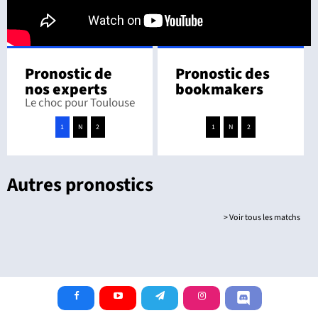
Pronostic de
Pronostic des
nos experts
bookmakers
Le choc pour Toulouse
1
N
2
1
N
2
Autres pronostics
> Voir tous les matchs