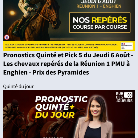
Pronostics Quinté et Pick 5 du Jeudi 6 Août -
Les chevaux repérés de la Réunion 1 PMU à
Enghien - Prix des Pyramides
Quinté du jour