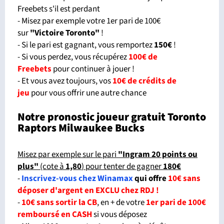
Freebets s'il est perdant
- Misez par exemple votre 1er pari de 100€
sur
"Victoire Toronto
"
!
- Si le pari est gagnant, vous remportez
150€
!
- Si vous perdez, vous récupérez
100€ de
Freebets
pour continuer à jouer !
- Et vous avez toujours, vos
10€ de crédits de
jeu
pour vous offrir une autre chance
Notre pronostic joueur gratuit Toronto
Raptors Milwaukee Bucks
Misez par exemple sur le pari
"Ingram 20 points ou
plus"
(cote à
1,80
) pour tenter de gagner
180€
-
Inscrivez-vous chez Winamax
qui offre
10€ sans
déposer d'argent en EXCLU chez RDJ !
-
10€ sans sortir la CB
, en + de votre
1er pari de 100€
remboursé en CASH
si vous déposez