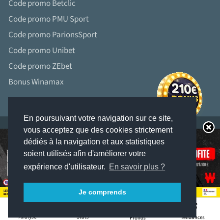
Code promo Betclic
Code promo PMU Sport
Code promo ParionsSport
Code promo Unibet
Code promo ZEbet
Bonus Winamax
En poursuivant votre navigation sur ce site,
vous acceptez que des cookies strictement
dédiés à la navigation et aux statistiques
soient utilisés afin d'améliorer votre
LES JEUX D’ARGENT ET DE HASARD PEUVENT ÊTRE DANGEREUX : PERTES
D’ARGENT, CONFLITS FAMILIAUX, ADDICTION...
expérience d'utilisateur.
En savoir plus ?
RETROUVEZ NOS CONSEILS SUR JOUEURS-INFO-SERVICE. FR (09 74 75 13 13 –
APPEL NON SURTAXÉ).
Je comprends
3
Stats
Analyse
Tendances
Pronos