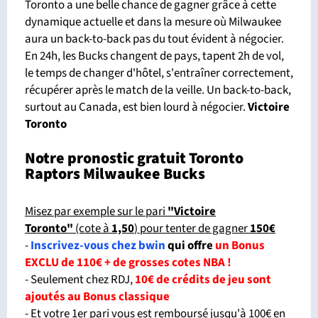
Toronto a une belle chance de gagner grâce à cette
dynamique actuelle et dans la mesure où Milwaukee
aura un back-to-back pas du tout évident à négocier.
En 24h, les Bucks changent de pays, tapent 2h de vol,
le temps de changer d'hôtel, s'entraîner correctement,
récupérer après le match de la veille. Un back-to-back,
surtout au Canada, est bien lourd à négocier.
Victoire
Toronto
Notre pronostic gratuit Toronto
Raptors Milwaukee Bucks
Misez par exemple sur le pari
"Victoire
Toronto
"
(cote à
1,50
) pour tenter de gagner
150€
-
Inscrivez-vous chez bwin
qui offre
un Bonus
EXCLU de 110€
+ de grosses cotes NBA
!
- Seulement chez RDJ,
10€ de crédits de jeu sont
ajoutés au Bonus classique
- Et votre 1er pari vous est remboursé jusqu'à 100€ en