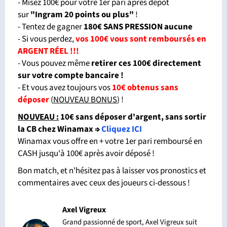
- Misez 100€ pour votre 1er pari après dépôt
sur
"Ingram 20 points ou plus"
!
- Tentez de gagner
180€ SANS PRESSION aucune
- Si vous perdez,
vos 100€ vous sont remboursés en
ARGENT RÉEL !!!
- Vous pouvez même
retirer ces 100€ directement
sur votre compte bancaire !
- Et vous avez toujours vos
10€ obtenus sans
déposer
(
NOUVEAU BONUS
) !
NOUVEAU :
10€ sans déposer d'argent, sans sortir
la CB chez Winamax
⇒
Cliquez ICI
Winamax vous offre en + votre 1er pari remboursé en
CASH jusqu'à 100€ après avoir déposé !
Bon match, et n'hésitez pas à laisser vos pronostics et
commentaires avec ceux des joueurs ci-dessous !
Axel Vigreux
Grand passionné de sport, Axel Vigreux suit